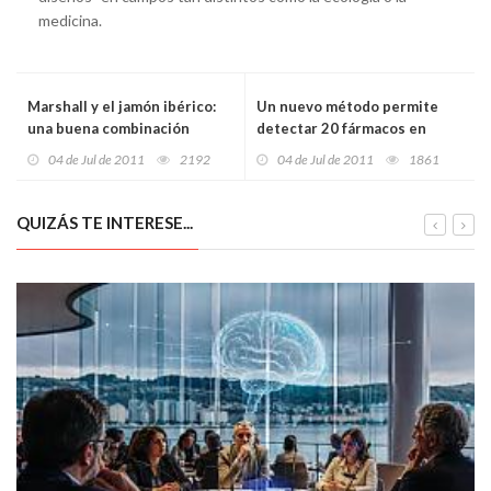
medicina.
Marshall y el jamón ibérico:
Un nuevo método permite
una buena combinación
detectar 20 fármacos en
leche de vaca, cabra y mujer
04 de Jul de 2011
2192
04 de Jul de 2011
1861
QUIZÁS TE INTERESE...