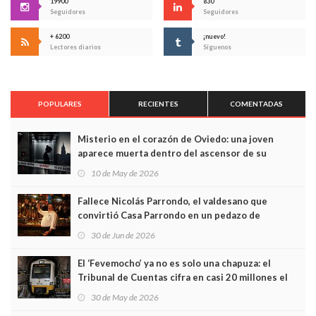
19900
830
Seguidores
Seguidores
+ 6200
¡nuevo!
Lectores diarios
Síguenos
POPULARES
RECIENTES
COMENTADAS
Misterio en el corazón de Oviedo: una joven
aparece muerta dentro del ascensor de su
edificio y las cámaras captan sus últimos minutos
10 de May de 2026
Fallece Nicolás Parrondo, el valdesano que
convirtió Casa Parrondo en un pedazo de
Asturias en Madrid
30 de Jun de 2026
El ‘Fevemocho’ ya no es solo una chapuza: el
Tribunal de Cuentas cifra en casi 20 millones el
sobrecoste de los trenes que no cabían por los
30 de May de 2026
túneles