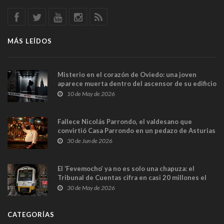
MÁS LEÍDOS
Misterio en el corazón de Oviedo: una joven
aparece muerta dentro del ascensor de su edificio
y las cámaras captan sus últimos minutos
10 de May de 2026
Fallece Nicolás Parrondo, el valdesano que
convirtió Casa Parrondo en un pedazo de Asturias
en Madrid
30 de Jun de 2026
El ‘Fevemocho’ ya no es solo una chapuza: el
Tribunal de Cuentas cifra en casi 20 millones el
sobrecoste de los trenes que no cabían por los
30 de May de 2026
túneles
CATEGORÍAS