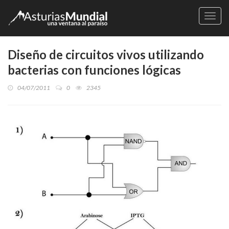
Naveg
Diseño de circuitos vivos utilizando
bacterias con funciones lógicas
04/07/2011
0
2345