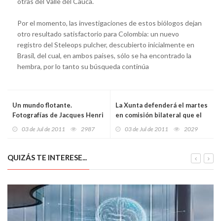
otras del Valle del Cauca.
Por el momento, las investigaciones de estos biólogos dejan
otro resultado satisfactorio para Colombia: un nuevo
registro del Steleops pulcher, descubierto inicialmente en
Brasil, del cual, en ambos países, sólo se ha encontrado la
hembra, por lo tanto su búsqueda continúa
Un mundo flotante.
La Xunta defenderá el martes
Fotografías de Jacques Henri
en comisión bilateral que el
Lartigue (1894-1986).
Estado debe 805 millones de
03 de Jul de 2011
2987
03 de Jul de 2011
2029
Zaragoza
euros a Galicia
QUIZÁS TE INTERESE...