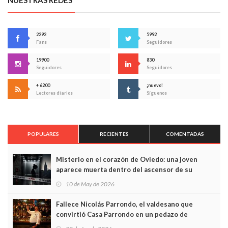
NUESTRAS REDES
2292
5992
Fans
Seguidores
19900
830
Seguidores
Seguidores
+ 6200
¡nuevo!
Lectores diarios
Síguenos
POPULARES
RECIENTES
COMENTADAS
Misterio en el corazón de Oviedo: una joven
aparece muerta dentro del ascensor de su
edificio y las cámaras captan sus últimos minutos
10 de May de 2026
Fallece Nicolás Parrondo, el valdesano que
convirtió Casa Parrondo en un pedazo de
Asturias en Madrid