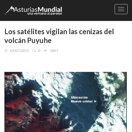
Naveg
Los satélites vigilan las cenizas del
volcán Puyuhe
03/07/2011
0
1867