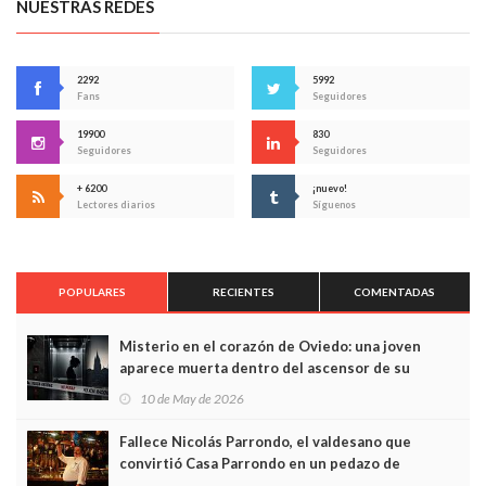
NUESTRAS REDES
2292
5992
Fans
Seguidores
19900
830
Seguidores
Seguidores
+ 6200
¡nuevo!
Lectores diarios
Síguenos
POPULARES
RECIENTES
COMENTADAS
Misterio en el corazón de Oviedo: una joven
aparece muerta dentro del ascensor de su
edificio y las cámaras captan sus últimos minutos
10 de May de 2026
Fallece Nicolás Parrondo, el valdesano que
convirtió Casa Parrondo en un pedazo de
Asturias en Madrid