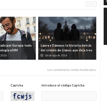
tado por Europa: todo
Laura y Dámaso: la historia detrás
El 
nología eSIM
del crimen de Llanes que deja tres
cad
hijos huérfanos
sid
e 2026
06 de Ago de 2026
0
Guar
por
Los comentarios están moderados.
Captcha
Introduce el código Captcha