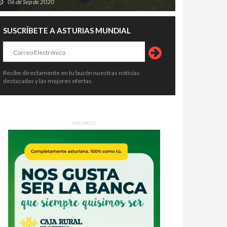
06 de Sep de 2020
SUSCRÍBETE A ASTURIAS MUNDIAL
Recibe directamente en tu buzón nuestras noticias
destacadas y las mejores ofertas.
crimen de Llanes destapa una
Asturias crea empleo, pero su
ena de alertas: el asesino había
economía no despega: vuelve a ser
o condenado, expulsado de la
la comunidad que menos crece
6 de Ago de 2026
06 de Ago de 2026
ANUNCIO
dia Civil y tenía prohibido
tar armas