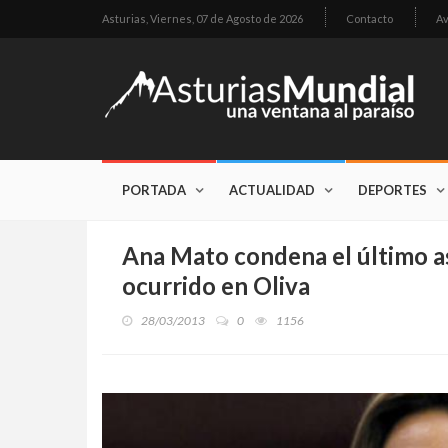
Asturias,
Viernes, 07 de Agosto de 2026
Contacto
Av
PORTADA
ACTUALIDAD
DEPORTES
Ana Mato condena el último as
ocurrido en Oliva
28/03/2013
0
1156