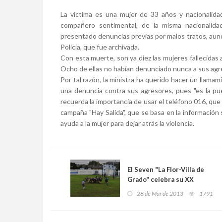
La víctima es una mujer de 33 años y nacionalid
compañero sentimental, de la misma nacionalida
presentado denuncias previas por malos tratos, aunq
Policía, que fue archivada.
Con esta muerte, son ya diez las mujeres fallecidas
Ocho de ellas no habían denunciado nunca a sus agre
Por tal razón, la ministra ha querido hacer un llama
una denuncia contra sus agresores, pues "es la pue
recuerda la importancia de usar el teléfono 016, que e
campaña "Hay Salida", que se basa en la información 
ayuda a la mujer para dejar atrás la violencia.
El Seven "La Flor-Villa de
Grado" celebra su XX
edición
28 de Mar de 2013
1791