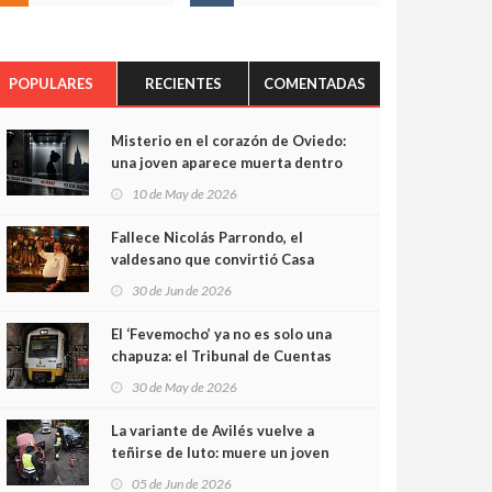
POPULARES
RECIENTES
COMENTADAS
Misterio en el corazón de Oviedo:
una joven aparece muerta dentro
del ascensor de su edificio y las
10 de May de 2026
cámaras captan sus últimos
minutos
Fallece Nicolás Parrondo, el
valdesano que convirtió Casa
Parrondo en un pedazo de
30 de Jun de 2026
Asturias en Madrid
El ‘Fevemocho’ ya no es solo una
chapuza: el Tribunal de Cuentas
cifra en casi 20 millones el
30 de May de 2026
sobrecoste de los trenes que no
cabían por los túneles
La variante de Avilés vuelve a
teñirse de luto: muere un joven
de 32 años en un violento choque
05 de Jun de 2026