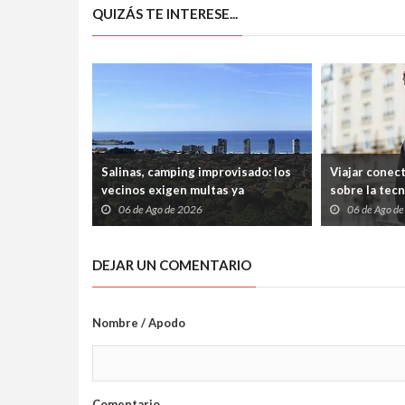
QUIZÁS TE INTERESE...
Salinas, camping improvisado: los
Viajar conec
vecinos exigen multas ya
sobre la tec
06 de Ago de 2026
06 de Ago d
DEJAR UN COMENTARIO
Nombre / Apodo
Comentario