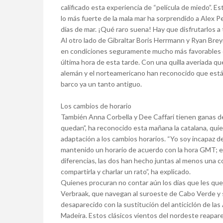
calificado esta experiencia de “película de miedo”. E
lo más fuerte de la mala mar ha sorprendido a Alex 
días de mar. ¡Qué raro suena! Hay que disfrutarlos a 
Al otro lado de Gibraltar Boris Herrmann y Ryan Breym
en condiciones seguramente mucho más favorables q
última hora de esta tarde. Con una quilla averiada q
alemán y el norteamericano han reconocido que está
barco ya un tanto antiguo.
Los cambios de horario
También Anna Corbella y Dee Caffari tienen ganas d
quedan”, ha reconocido esta mañana la catalana, qui
adaptación a los cambios horarios. “Yo soy incapaz 
mantenido un horario de acuerdo con la hora GMT; ella
diferencias, las dos han hecho juntas al menos una 
compartirla y charlar un rato”, ha explicado.
Quienes procuran no contar aún los días que les que
Verbraak, que navegan al suroeste de Cabo Verde y 
desaparecido con la sustitución del anticiclón de la
Madeira. Estos clásicos vientos del nordeste reapar