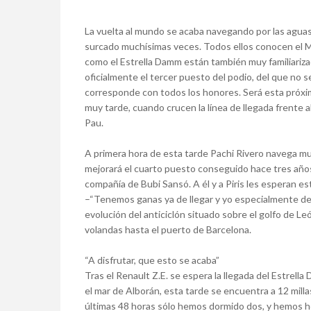
La vuelta al mundo se acaba navegando por las aguas 
surcado muchísimas veces. Todos ellos conocen el Me
como el Estrella Damm están también muy familiariza
oficialmente el tercer puesto del podio, del que no
corresponde con todos los honores. Será esta próxi
muy tarde, cuando crucen la línea de llegada frente a
Pau.
A primera hora de esta tarde Pachi Rivero navega mu
mejorará el cuarto puesto conseguido hace tres años
compañía de Bubi Sansó. A él y a Piris les esperan e
–“Tenemos ganas ya de llegar y yo especialmente de ve
evolución del anticiclón situado sobre el golfo de Le
volandas hasta el puerto de Barcelona.
“A disfrutar, que esto se acaba”
Tras el Renault Z.E. se espera la llegada del Estrell
el mar de Alborán, esta tarde se encuentra a 12 mill
últimas 48 horas sólo hemos dormido dos, y hemos he