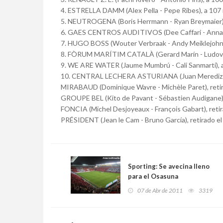
4. ESTRELLA DAMM (Alex Pella - Pepe Ribes), a 107 
5. NEUTROGENA (Boris Herrmann - Ryan Breymaier)
6. GAES CENTROS AUDITIVOS (Dee Caffari - Anna C
7. HUGO BOSS (Wouter Verbraak - Andy Meiklejohn)
8. FÒRUM MARÍTIM CATALÀ (Gerard Marín - Ludovic
9. WE ARE WATER (Jaume Mumbrú - Cali Sanmartí), 
10. CENTRAL LECHERA ASTURIANA (Juan Merediz - F
MIRABAUD (Dominique Wavre - Michèle Paret), retir
GROUPE BEL (Kito de Pavant - Sébastien Audigane), 
FONCIA (Michel Desjoyeaux - François Gabart), retir
PRÉSIDENT (Jean le Cam - Bruno García), retirado el
Sporting: Se avecina lleno
para el Osasuna
07 de Abr de 2011
3319