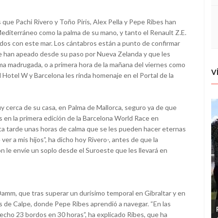
que Pachi Rivero y Toño Piris, Alex Pella y Pepe Ribes han
diterráneo como la palma de su mano, y tanto el Renault Z.E.
dos con este mar. Los cántabros están a punto de confirmar
 se han apeado desde su paso por Nueva Zelanda y que les
ma madrugada, o a primera hora de la mañana del viernes como
V
l Hotel W y Barcelona les rinda homenaje en el Portal de la
y cerca de su casa, en Palma de Mallorca, seguro ya de que
 en la primera edición de la Barcelona World Race en
sta tarde unas horas de calma que se les pueden hacer eternas
r a mis hijos”, ha dicho hoy Rivero-, antes de que la
ón le envíe un soplo desde el Suroeste que les llevará en
a Damm, que tras superar un durísimo temporal en Gibraltar y en
as de Calpe, donde Pepe Ribes aprendió a navegar. “En las
cho 23 bordos en 30 horas”, ha explicado Ribes, que ha