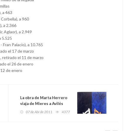
millas
, a 463
orbella), a 960
, a 2.366
 Aglaor), a 2.949
a 5.525
ran Palacio), a 10.765
ado el 17 de marzo
retirado el 11 de marzo
ado el 26 de enero
 12 de enero
La obra de Marta Herrero
viaja de Mieres a Avilés
07 de Abr de 2011
4377