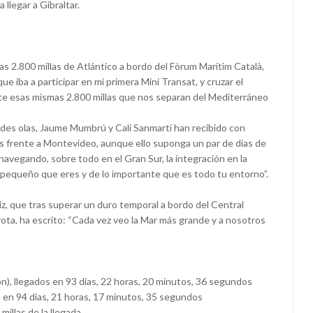
 llegar a Gibraltar.
as 2.800 millas de Atlántico a bordo del Fòrum Marítim Català,
e iba a participar en mi primera Mini Transat, y cruzar el
e esas mismas 2.800 millas que nos separan del Mediterráneo
es olas, Jaume Mumbrú y Cali Sanmartí han recibido con
les frente a Montevideo, aunque ello suponga un par de días de
avegando, sobre todo en el Gran Sur, la integración en la
 pequeño que eres y de lo importante que es todo tu entorno”.
z, que tras superar un duro temporal a bordo del Central
ota, ha escrito: “Cada vez veo la Mar más grande y a nosotros
), llegados en 93 días, 22 horas, 20 minutos, 36 segundos
s en 94 días, 21 horas, 17 minutos, 35 segundos
millas de la llegada