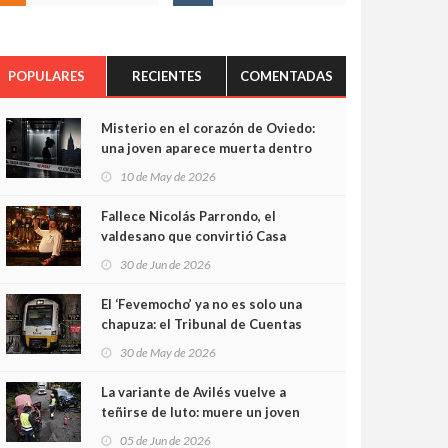
POPULARES
RECIENTES
COMENTADAS
Misterio en el corazón de Oviedo:
una joven aparece muerta dentro
del ascensor de su edificio y las
10 de May de 2026
cámaras captan sus últimos
minutos
Fallece Nicolás Parrondo, el
valdesano que convirtió Casa
Parrondo en un pedazo de
30 de Jun de 2026
Asturias en Madrid
El ‘Fevemocho’ ya no es solo una
chapuza: el Tribunal de Cuentas
cifra en casi 20 millones el
30 de May de 2026
sobrecoste de los trenes que no
cabían por los túneles
La variante de Avilés vuelve a
teñirse de luto: muere un joven
de 32 años en un violento choque
05 de Jun de 2026