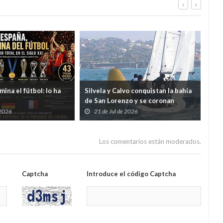
ina el fútbol: lo ha
Silvela y Calvo conquistan la bahía
La C
de San Lorenzo y se coronan
y e
campeones de Asturias de Snipe
mul
 2026
21 de Jul de 2026
2
la 
Los comentarios están moderados.
Captcha
Introduce el código Captcha