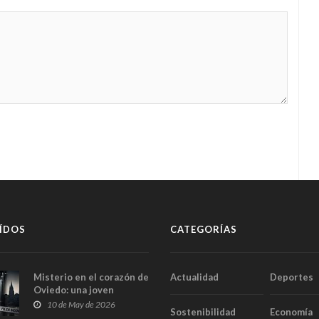
ÍDOS
CATEGORÍAS
Misterio en el corazón de
Actualidad
Deportes
Oviedo: una joven
aparece muerta dentro
10 de May de 2026
Sostenibilidad
Economía
del ascensor de su