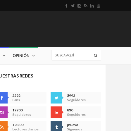
OPINIÓN
UESTRAS REDES
2292
5992
Fans
Seguidores
19900
830
Seguidores
Seguidores
+ 6200
¡nuevo!
Lectores diarios
Síguenos