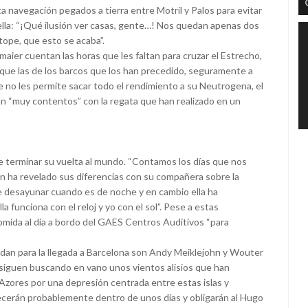
sta navegación pegados a tierra entre Motril y Palos para evitar
Pella: “¡Qué ilusión ver casas, gente…! Nos quedan apenas dos
tope, que esto se acaba”.
aier cuentan las horas que les faltan para cruzar el Estrecho,
ue las de los barcos que los han precedido, seguramente a
ue no les permite sacar todo el rendimiento a su Neutrogena, el
n “muy contentos” con la regata que han realizado en un
e terminar su vuelta al mundo. “Contamos los días que nos
en ha revelado sus diferencias con su compañera sobre la
de desayunar cuando es de noche y en cambio ella ha
 funciona con el reloj y yo con el sol”. Pese a estas
comida al día a bordo del GAES Centros Auditivos “para
dan para la llegada a Barcelona son Andy Meiklejohn y Wouter
siguen buscando en vano unos vientos alisios que han
s Azores por una depresión centrada entre estas islas y
ecerán probablemente dentro de unos días y obligarán al Hugo