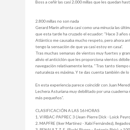
Boss a ceñir las casi 2.000 millas que les quedan hasta
2.800 millas no son nada
Gerard Marín afronta casi como una minucia las últim
que esta tarde ha cruzado el ecuador: “Hace 3 años qu
Atlántico me causaba mucho respeto, pero ahora ant
tengo la sensación de que ya casi estoy en casa”.
Tras muchas semanas de vientos muy fuertes y grand
alivio el anticiclón que les proporciona vientos débi
navegación relativamente lenta. “Tras tanto tiempo n
naturaleza es máxima. Y te das cuenta también de lo
En esta experiencia parece coincidir con Juan Meredi
Lechera Asturiana muy debilitado por una cuaderna r
más pequeños”.
CLASIFICACIÓN A LAS 16 HORAS
1. VIRBAC-PAPREC 3 (Jean-Pierre Dick - Loïck Peyron
2. MAPFRE (Iker Martínez - Xabi Fernández), llegado
3. RENAULT Z. E. (Pachi Rivero - Antonio Piris), a 100 