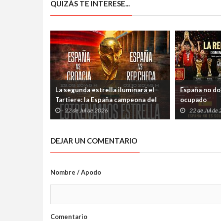
QUIZÁS TE INTERESE...
La segunda estrella iluminará el
España no dom
Tartiere: la España campeona del
ocupado
mundo jugará en Oviedo el 3 de
22 de Jul de 2026
22 de Jul de
octubre
DEJAR UN COMENTARIO
Nombre / Apodo
Comentario