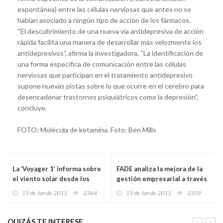
espontánea) entre las células nerviosas que antes no se
habían asociado a ningún tipo de acción de los fármacos.
“El descubrimiento de una nueva vía antidepresiva de acción
rápida facilita una manera de desarrollar más velozmente los
antidepresivos”, afirma la investigadora. “La identificación de
una forma específica de comunicación entre las células
nerviosas que participan en el tratamiento antidepresivo
supone nuevas pistas sobre lo que ocurre en el cerebro para
desencadenar trastornos psiquiátricos como la depresión”,
concluye.
FOTO: Molécula de ketamina. Foto: Ben Mills
La ‘Voyager 1’ informa sobre
FADE analiza la mejora de la
el viento solar desde los
gestión empresarial a través
confines del Sistema Solar
de las TIC
15 de Jun de 2011
2364
15 de Jun de 2011
2339
QUIZÁS TE INTERESE...