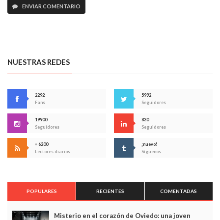
ENVIAR COMENTARIO
NUESTRAS REDES
2292
5992
Fans
Seguidores
19900
830
Seguidores
Seguidores
+ 6200
¡nuevo!
Lectores diarios
Síguenos
POPULARES
RECIENTES
COMENTADAS
Misterio en el corazón de Oviedo: una joven