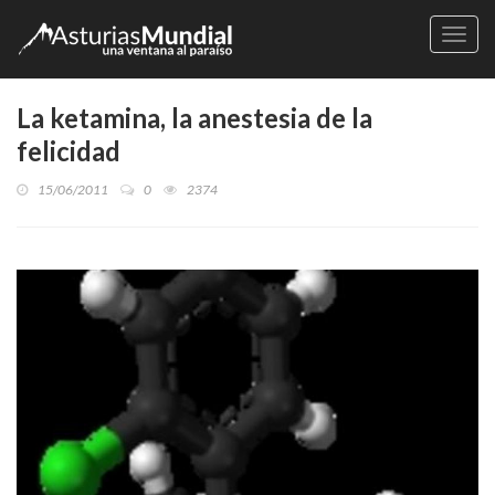
Naveg
La ketamina, la anestesia de la
felicidad
15/06/2011
0
2374