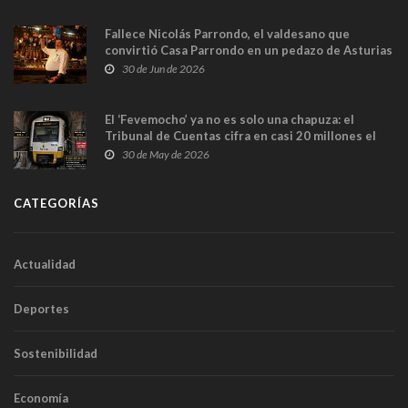
Fallece Nicolás Parrondo, el valdesano que
convirtió Casa Parrondo en un pedazo de Asturias
en Madrid
30 de Jun de 2026
El ‘Fevemocho’ ya no es solo una chapuza: el
Tribunal de Cuentas cifra en casi 20 millones el
sobrecoste de los trenes que no cabían por los
30 de May de 2026
túneles
CATEGORÍAS
Actualidad
Deportes
Sostenibilidad
Economía