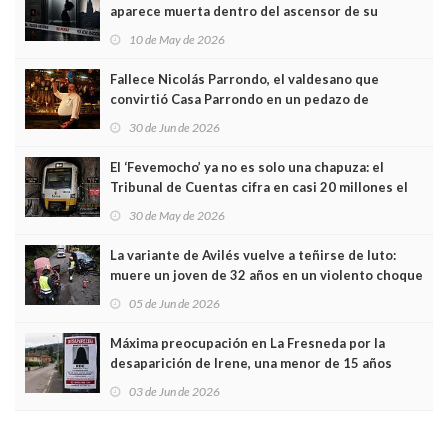
aparece muerta dentro del ascensor de su
edificio y las cámaras captan sus últimos minutos
10 de May de 2026
Fallece Nicolás Parrondo, el valdesano que
convirtió Casa Parrondo en un pedazo de
Asturias en Madrid
30 de Jun de 2026
El ‘Fevemocho’ ya no es solo una chapuza: el
Tribunal de Cuentas cifra en casi 20 millones el
sobrecoste de los trenes que no cabían por los
30 de May de 2026
túneles
La variante de Avilés vuelve a teñirse de luto:
muere un joven de 32 años en un violento choque
frontal
05 de Jun de 2026
Máxima preocupación en La Fresneda por la
desaparición de Irene, una menor de 15 años
03 de Jun de 2026