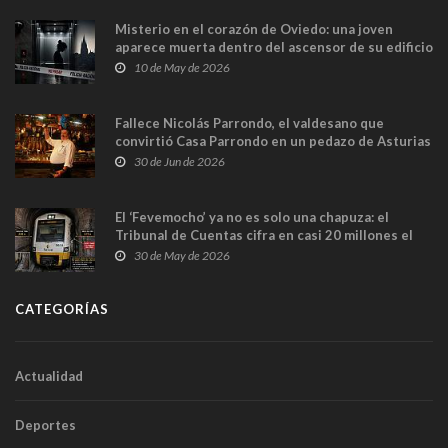
Misterio en el corazón de Oviedo: una joven
aparece muerta dentro del ascensor de su edificio
y las cámaras captan sus últimos minutos
10 de May de 2026
Fallece Nicolás Parrondo, el valdesano que
convirtió Casa Parrondo en un pedazo de Asturias
en Madrid
30 de Jun de 2026
El ‘Fevemocho’ ya no es solo una chapuza: el
Tribunal de Cuentas cifra en casi 20 millones el
sobrecoste de los trenes que no cabían por los
30 de May de 2026
túneles
CATEGORÍAS
Actualidad
Deportes