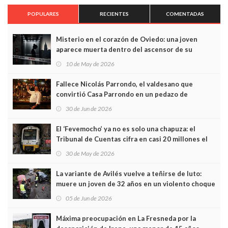
POPULARES
RECIENTES
COMENTADAS
Misterio en el corazón de Oviedo: una joven
aparece muerta dentro del ascensor de su
edificio y las cámaras captan sus últimos minutos
10 de May de 2026
Fallece Nicolás Parrondo, el valdesano que
convirtió Casa Parrondo en un pedazo de
Asturias en Madrid
30 de Jun de 2026
El ‘Fevemocho’ ya no es solo una chapuza: el
Tribunal de Cuentas cifra en casi 20 millones el
sobrecoste de los trenes que no cabían por los
30 de May de 2026
túneles
La variante de Avilés vuelve a teñirse de luto:
muere un joven de 32 años en un violento choque
frontal
05 de Jun de 2026
Máxima preocupación en La Fresneda por la