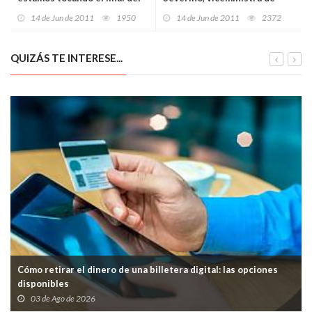
terrorismo “con los dedos”
República Dominicana
14 de Jun de 2011
1950
14 de Jun de 2011
2372
QUIZÁS TE INTERESE...
Cómo retirar el dinero de una billetera digital: las opciones
disponibles
03 de Ago de 2026