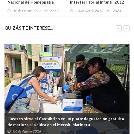
Nacional de Homeopatía
Interterritorial Infantil 2012
10 de Oct de 2012
3687
10 de Oct de 2012
2025
QUIZÁS TE INTERESE...
Llastres sirve el Cantábrico en un plato: degustación gratuita
de merluza a la sidra en el Mercáu Marineru
06 de Ago de 2026