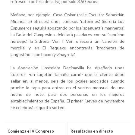
refresco o botella de sidra) por sólo 3,50 euros.
Mañana, por ejemplo, Casa Óskar (calle Escultor Sebastián
Miranda, 5) ofrecerá unos curiosos 'ratoninos', Sidrería Los
Espumeros seguirá apostando por los 'spaguettis marineros',
La Bota del Campesino deleitará paladares con su 'capricho
noruego', la Sidrería Ven I Ven ofrecerá un 'canelón de
morcilla' y en El Requexu encontrarás 'brochetas de
langostinos con bacon y vinagreta'.
La Asociación Hostelera Decimavilla ha diseñado unos
'ruteros' -un tarjetón tamaño carné- que el cliente debe
sellar en, al menos, seis de los locales asociados cuando
pruebe la tapa para entrar en el sorteo mensual de una
noche de hotel para dos personas en los mejores
establecimientos de España. El primer jueves de noviembre
se celebrará el quinto sorteo.
Comienza el V Congreso
Resultados en directo