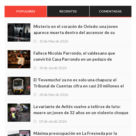
POPULARES
RECIENTES
COMENTADAS
Misterio en el corazón de Oviedo: una joven
aparece muerta dentro del ascensor de su
edificio y las cámaras captan sus últimos minutos
10 de May de 2026
Fallece Nicolás Parrondo, el valdesano que
convirtió Casa Parrondo en un pedazo de
Asturias en Madrid
30 de Jun de 2026
El ‘Fevemocho’ ya no es solo una chapuza: el
Tribunal de Cuentas cifra en casi 20 millones el
sobrecoste de los trenes que no cabían por los
30 de May de 2026
túneles
La variante de Avilés vuelve a teñirse de luto:
muere un joven de 32 años en un violento choque
frontal
05 de Jun de 2026
Máxima preocupación en La Fresneda por la