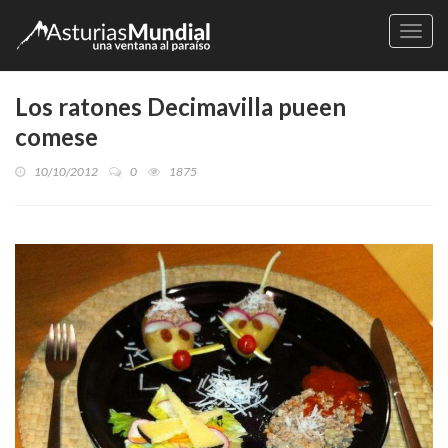
Naveg
Los ratones Decimavilla pueen
comese
10/10/2012
0
1875