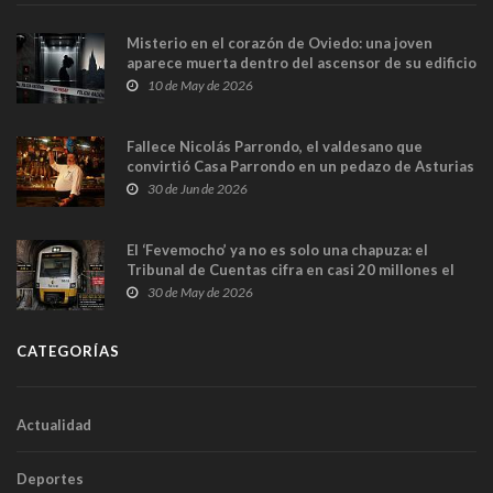
Misterio en el corazón de Oviedo: una joven
aparece muerta dentro del ascensor de su edificio
y las cámaras captan sus últimos minutos
10 de May de 2026
Fallece Nicolás Parrondo, el valdesano que
convirtió Casa Parrondo en un pedazo de Asturias
en Madrid
30 de Jun de 2026
El ‘Fevemocho’ ya no es solo una chapuza: el
Tribunal de Cuentas cifra en casi 20 millones el
sobrecoste de los trenes que no cabían por los
30 de May de 2026
túneles
CATEGORÍAS
Actualidad
Deportes