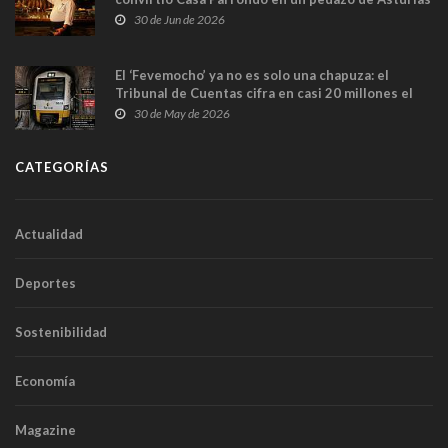
en Madrid
30 de Jun de 2026
El ‘Fevemocho’ ya no es solo una chapuza: el
Tribunal de Cuentas cifra en casi 20 millones el
sobrecoste de los trenes que no cabían por los
30 de May de 2026
túneles
CATEGORÍAS
Actualidad
Deportes
Sostenibilidad
Economía
Magazine