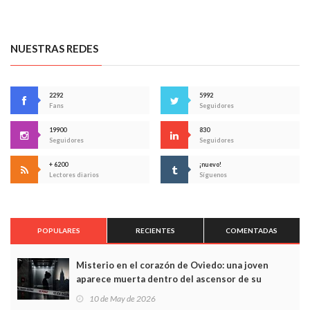
NUESTRAS REDES
2292
5992
Fans
Seguidores
19900
830
Seguidores
Seguidores
+ 6200
¡nuevo!
Lectores diarios
Síguenos
POPULARES
RECIENTES
COMENTADAS
Misterio en el corazón de Oviedo: una joven
aparece muerta dentro del ascensor de su
edificio y las cámaras captan sus últimos minutos
10 de May de 2026