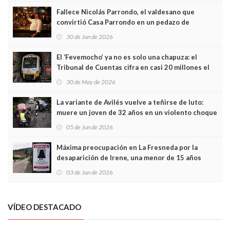
Fallece Nicolás Parrondo, el valdesano que
convirtió Casa Parrondo en un pedazo de
Asturias en Madrid
30 de Jun de 2026
El ‘Fevemocho’ ya no es solo una chapuza: el
Tribunal de Cuentas cifra en casi 20 millones el
sobrecoste de los trenes que no cabían por los
30 de May de 2026
túneles
La variante de Avilés vuelve a teñirse de luto:
muere un joven de 32 años en un violento choque
frontal
05 de Jun de 2026
Máxima preocupación en La Fresneda por la
desaparición de Irene, una menor de 15 años
03 de Jun de 2026
VÍDEO DESTACADO