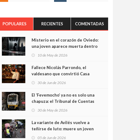
POPULARES
RECIENTES
COMENTADAS
Misterio en el corazón de Oviedo:
una joven aparece muerta dentro
del ascensor de su edificio y las
10 de May de 2026
cámaras captan sus últimos
minutos
Fallece Nicolás Parrondo, el
valdesano que convirtió Casa
Parrondo en un pedazo de
30 de Jun de 2026
Asturias en Madrid
El ‘Fevemocho’ ya no es solo una
chapuza: el Tribunal de Cuentas
cifra en casi 20 millones el
30 de May de 2026
sobrecoste de los trenes que no
cabían por los túneles
La variante de Avilés vuelve a
teñirse de luto: muere un joven
de 32 años en un violento choque
05 de Jun de 2026