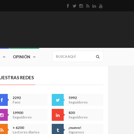
OPINIÓN
UESTRAS REDES
2292
5992
Fans
Seguidores
19900
830
Seguidores
Seguidores
+ 6200
¡nuevo!
Lectores diarios
Síguenos