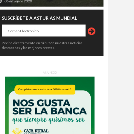
ezuela tiembla sobre una
Venezuela entra en su tercer día
06 de Sep de 2020
nomía en ruinas: los
de angustia: 920 muertos, más de
remotos pueden costar hasta el
3.360 heridos y una carrera
9 de Jun de 2026
27 de Jun de 2026
SUSCRÍBETE A ASTURIAS MUNDIAL
de su PIB
desesperada por encontrar
supervivientes
Recibe directamente en tu buzón nuestras noticias
destacadas y las mejores ofertas.
ANUNCIO