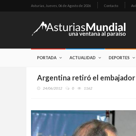
Asturias,
Jueves, 06 de Agosto de 2026
Contacto
Avi
PORTADA
ACTUALIDAD
DEPORTES
Argentina retiró el embajado
24/06/2012
0
1162