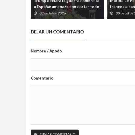
Trump declara la guerra comercial
Marine Le Pen
a España: amenaza con cortar todo
francesa: can
vínculo y convierte a Madrid en el
su condena p
08 de Jul de 2026
08 de Jul de
gran señalado de la OTAN
DEJAR UN COMENTARIO
Nombre / Apodo
Comentario
ENVIAR COMENTARIO