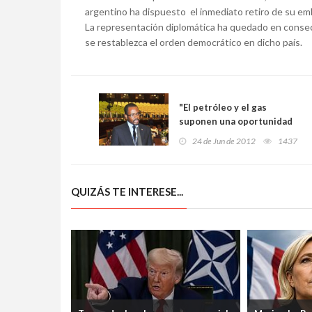
argentino ha dispuesto el inmediato retiro de su e
La representación diplomática ha quedado en consecu
se restablezca el orden democrático en dicho país.
"El petróleo y el gas
suponen una oportunidad
de desarrollo para Guinea
24 de Jun de 2012
1437
Ecuatorial"
QUIZÁS TE INTERESE...