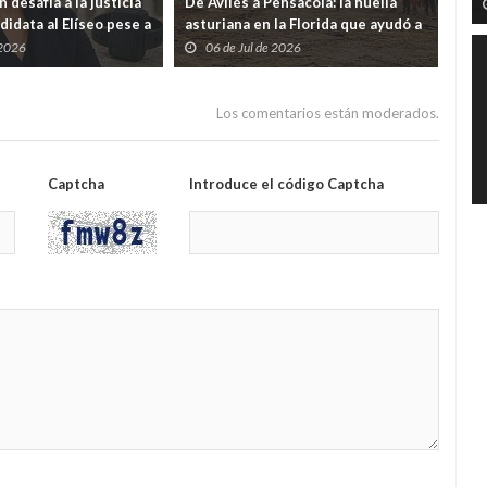
 desafía a la justicia
De Avilés a Pensacola: la huella
Ven
didata al Elíseo pese a
asturiana en la Florida que ayudó a
eco
or malversación
nacer a Estados Unidos
ter
 2026
06 de Jul de 2026
2
9% 
Los comentarios están moderados.
Captcha
Introduce el código Captcha