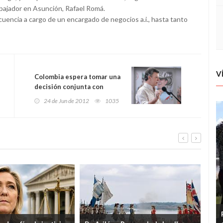
mbajador en Asunción, Rafael Romá.
encia a cargo de un encargado de negocios a.i., hasta tanto
V
Colombia espera tomar una
decisión conjunta con
Unasur sobre la situación
24 de Jun de 2012
1035
de Paraguay