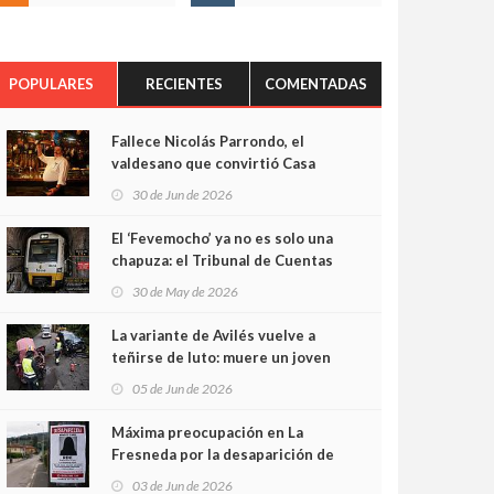
POPULARES
RECIENTES
COMENTADAS
Fallece Nicolás Parrondo, el
valdesano que convirtió Casa
Parrondo en un pedazo de
30 de Jun de 2026
Asturias en Madrid
El ‘Fevemocho’ ya no es solo una
chapuza: el Tribunal de Cuentas
cifra en casi 20 millones el
30 de May de 2026
sobrecoste de los trenes que no
cabían por los túneles
La variante de Avilés vuelve a
teñirse de luto: muere un joven
de 32 años en un violento choque
05 de Jun de 2026
frontal
Máxima preocupación en La
Fresneda por la desaparición de
Irene, una menor de 15 años
03 de Jun de 2026