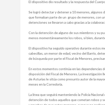
El dispositivo dio resultado y la respuesta del Cuerpo
Se logró detectar y detener a 10 menores, algunos d
que formaban parte de un grupo de menores, con una
detenciones se llevaron a cabo gracias a la colaborac
Con la detención de alguno de sus miembros y su pues
menos momentáneamente los robos, si bien, durante e
El dispositivo ha seguido operativo durante estos m
cabecillas, un menor de edad, vecino del Barrio, det
de búsqueda por parte el Fiscal de Menores, precisa
En estos momentos continúa en las dependencias de 
disposición del Fiscal de Menores. La investigación ll
de Asturias le sitúa como presunto autor de la mayor
meses en la Corredoria.
La línea que seguirá manteniendo la Policía Nacional d
detención de todos aquellos que cometan robos y se
y pruebas de que estos menores, aunque no realicen