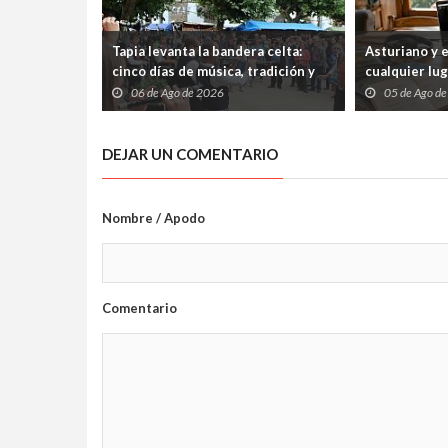
Tapia levanta la bandera celta:
Asturiano y 
cinco días de música, tradición y
cualquier lu
cultura atlántica frente al
abiertos tre
06 de Ago de 2026
05 de Ago d
Cantábrico
internet
DEJAR UN COMENTARIO
Nombre / Apodo
Comentario