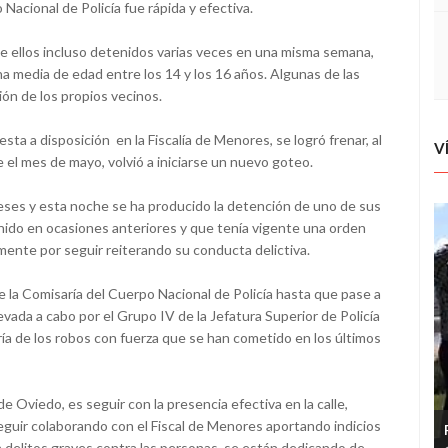
 Nacional de Policía fue rápida y efectiva.
e ellos incluso detenidos varias veces en una misma semana,
 media de edad entre los 14 y los 16 años. Algunas de las
ión de los propios vecinos.
ta a disposición en la Fiscalía de Menores, se logró frenar, al
V
l mes de mayo, volvió a iniciarse un nuevo goteo.
eses y esta noche se ha producido la detención de uno de sus
enido en ocasiones anteriores y que tenía vigente una orden
mente por seguir reiterando su conducta delictiva.
la Comisaría del Cuerpo Nacional de Policía hasta que pase a
evada a cabo por el Grupo IV de la Jefatura Superior de Policía
ía de los robos con fuerza que se han cometido en los últimos
e Oviedo, es seguir con la presencia efectiva en la calle,
guir colaborando con el Fiscal de Menores aportando indicios
 delitos graves contra las personas, se están dedicando de