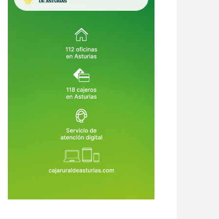
Sella entra en su semana grande:
Pravia se prepara para temblar: el
arios, trenes, aparcamientos y
Xiringüelu 2026 vuelve con cinco
o lo que hay que saber antes
días de sidra, charangas y fiesta en
4 de Ago de 2026
04 de Ago de 2026
 cañonazo
el Prau Salcéu