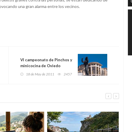
provocando una gran alarma entre los vecinos.
VI campeonato de Pinchos y
minicocina de Oviedo
18 de May de 2011
2457