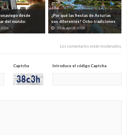
eonaviego desde
¿Por qué las fiestas de Asturias
El 
gar del mundo:
son diferentes? Ocho tradiciones
hor
s cursos gratuitos por
que convierten agosto en una
tod
e 2026
05 de Ago de 2026
0
folixa continua
del
Los comentarios están moderados.
Captcha
Introduce el código Captcha