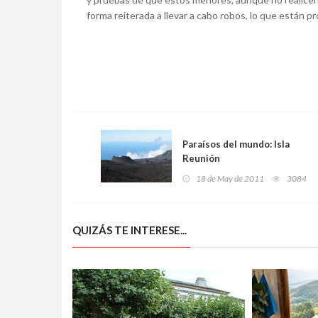
forma reiterada a llevar a cabo robos, lo que están 
Paraísos del mundo: Isla
Reunión
18 de May de 2011
3084
QUIZÁS TE INTERESE...