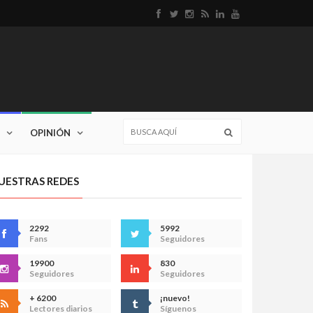
OPINIÓN
UESTRAS REDES
2292
5992
Fans
Seguidores
19900
830
Seguidores
Seguidores
+ 6200
¡nuevo!
Lectores diarios
Síguenos