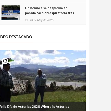
Un hombre se desploma en
parada cardiorrespiratoria tras
encararse con la Policía Local en
24 de May de 2026
Luanco
ÍDEO DESTACADO
Feliz Día de Asturias 2020 Where is Asturias