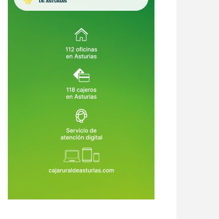
ezuela tiembla sobre una
Venezuela entra en su tercer día
nomía en ruinas: los
de angustia: 920 muertos, más de
remotos pueden costar hasta el
3.360 heridos y una carrera
9 de Jun de 2026
27 de Jun de 2026
de su PIB
desesperada por encontrar
supervivientes