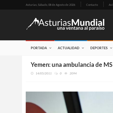
Asturias,
Sábado, 08 de Agosto de 2026
Contacto
Avi
PORTADA
ACTUALIDAD
DEPORTES
Yemen: una ambulancia de MSF
14/05/2011
0
2094