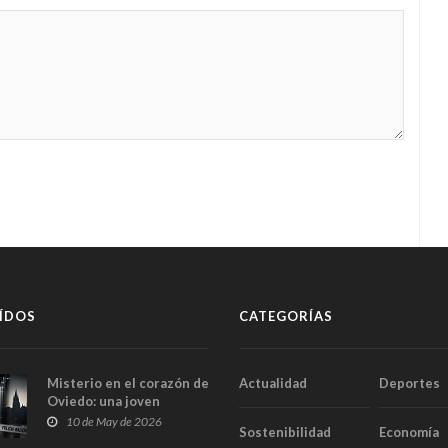
ÍDOS
CATEGORÍAS
Misterio en el corazón de
Actualidad
Deportes
Oviedo: una joven
aparece muerta dentro
10 de May de 2026
Sostenibilidad
Economía
del ascensor de su