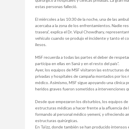
quirúrgico a hospitales y clínicas privadas. La gran 
estas personas falleció.
El miércoles a las 10:30 de la noche, una de las amb
acercaba a la zona de los enfrentamientos. Nadie resu
trasera”, explica el Dr. Vipul Chowdhary, representa
vehículo cuando se produjo el incidente y tanto el c
ilesos.
MSF recuerda a todas las partes el deber de respetar
participa en ellas en Saná y en el resto del país”.
Ayer, los equipos de MSF visitaron las estructuras de
privadas y hospitales de campaña montados por los 
médico. Asimismo, MSF sigue apoyando una clínica p
heridos graves fueron sometidos a intervenciones qui
Desde que empezaron los disturbios, los equipos de 
estructuras médicas a hacer frente a la afluencia d
formando al personal médico yemení, y ofreciendo ambu
estructuras quirúrgicas.
En Ta’izz, donde también se han producido intensos 