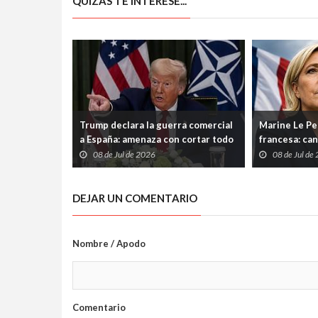
QUIZÁS TE INTERESE...
Trump declara la guerra comercial
Marine Le Pen
a España: amenaza con cortar todo
francesa: can
vínculo y convierte a Madrid en el
su condena p
08 de Jul de 2026
08 de Jul de
gran señalado de la OTAN
DEJAR UN COMENTARIO
Nombre / Apodo
Comentario