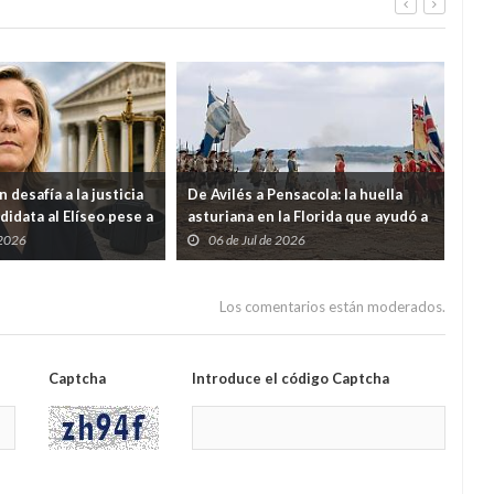
 desafía a la justicia
De Avilés a Pensacola: la huella
Ven
didata al Elíseo pese a
asturiana en la Florida que ayudó a
eco
or malversación
nacer a Estados Unidos
ter
 2026
06 de Jul de 2026
2
9% 
Los comentarios están moderados.
Captcha
Introduce el código Captcha