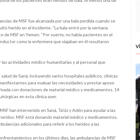
mayoría de los pacientes eran heridos de bala. Al menos una de
ulancias de MSF fue alcanzada por una bala perdida cuando se
ltó herido en el incidente. “La bala entró por la ventana
nte de MSF en Yemen. “Por suerte, no había pacientes en el
onductor como la enfermera que viajaban en él resultaron
V
 las actividades médico-humanitarias y al personal que
 salud de Saná, incluyendo varios hospitales públicos, clínicas
manifestantes para evaluar las necesidades y prestar apoyo
rivada con donaciones de material médico y medicamentos. 14
rúrgicas en esta clínica ayer.
MSF han intervenido en Saná, Ta’izz y Adén para ayudar a las
e heridos. MSF está donando material médico y medicamentos,
lancias adicionales para referir a los heridos a las
enfrentamientos en los últimos días, las ambulancias de MSF