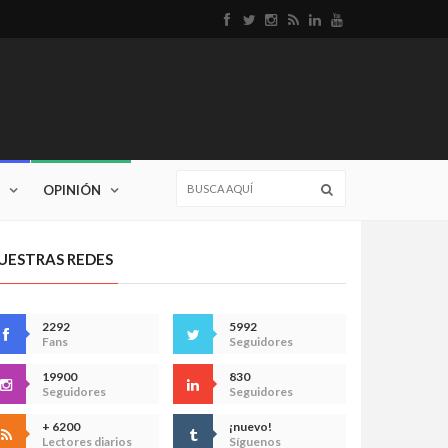
OPINIÓN
UESTRAS REDES
2292
5992
Fans
Seguidores
19900
830
Seguidores
Seguidores
+ 6200
¡nuevo!
Lectores diarios
Síguenos