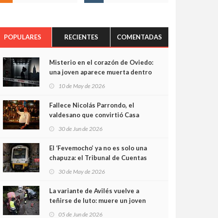
POPULARES
RECIENTES
COMENTADAS
Misterio en el corazón de Oviedo:
una joven aparece muerta dentro
del ascensor de su edificio y las
10 de May de 2026
cámaras captan sus últimos
minutos
Fallece Nicolás Parrondo, el
valdesano que convirtió Casa
Parrondo en un pedazo de
30 de Jun de 2026
Asturias en Madrid
El ‘Fevemocho’ ya no es solo una
chapuza: el Tribunal de Cuentas
cifra en casi 20 millones el
30 de May de 2026
sobrecoste de los trenes que no
cabían por los túneles
La variante de Avilés vuelve a
teñirse de luto: muere un joven
de 32 años en un violento choque
05 de Jun de 2026