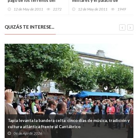
pago de los terrenos del
militares y el palacio de
Barrio del Pilar
Gadafi en Trípoli
12 de May de 2011
2272
12 de May de 2011
1949
QUIZÁS TE INTERESE...
Tapia levanta la bandera celta: cinco días de música, tradición y
cultura atlántica frente al Cantábrico
06 de Ago de 2026