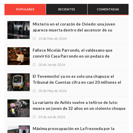
POPULARES
RECIENTES
COMENTADAS
Misterio en el corazón de Oviedo: una joven
aparece muerta dentro del ascensor de su
edificio y las cámaras captan sus últimos minutos
10 de May de 2026
Fallece Nicolás Parrondo, el valdesano que
convirtió Casa Parrondo en un pedazo de
Asturias en Madrid
30 de Jun de 2026
El ‘Fevemocho’ ya no es solo una chapuza: el
Tribunal de Cuentas cifra en casi 20 millones el
sobrecoste de los trenes que no cabían por los
30 de May de 2026
túneles
La variante de Avilés vuelve a teñirse de luto:
muere un joven de 32 años en un violento choque
frontal
05 de Jun de 2026
Máxima preocupación en La Fresneda por la