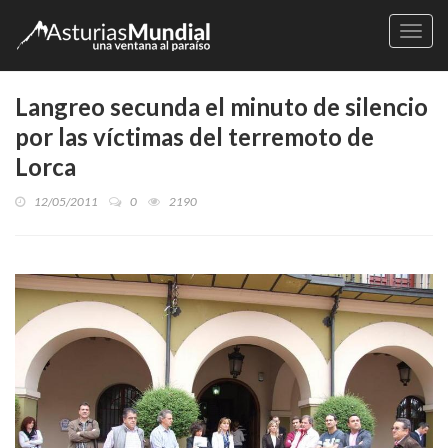
Naveg
Langreo secunda el minuto de silencio
por las víctimas del terremoto de
Lorca
12/05/2011
0
2190