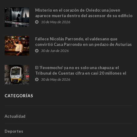
Misterio en el corazón de Oviedo: una joven
aparece muerta dentro del ascensor de su edificio
y las cámaras captan sus últimos minutos
10 de May de 2026
Fallece Nicolás Parrondo, el valdesano que
convirtió Casa Parrondo en un pedazo de Asturias
en Madrid
30 de Jun de 2026
El ‘Fevemocho’ ya no es solo una chapuza: el
Tribunal de Cuentas cifra en casi 20 millones el
sobrecoste de los trenes que no cabían por los
30 de May de 2026
túneles
CATEGORÍAS
Actualidad
Deportes