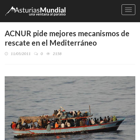
Naveg
ACNUR pide mejores mecanismos de
rescate en el Mediterráneo
11/05/2011
0
2158