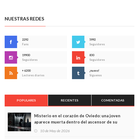
NUESTRAS REDES
2292
5992
Fans
Seguidores
19900
830
Seguidores
Seguidores
+ 6200
¡nuevo!
Lectores diarios
Síguenos
POPULARES
RECIENTES
COMENTADAS
Misterio en el corazón de Oviedo: una joven
aparece muerta dentro del ascensor de su
edificio y las cámaras captan sus últimos minutos
10 de May de 2026