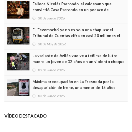
Fallece Nicolás Parrondo, el valdesano que
convirtió Casa Parrondo en un pedazo de
Asturias en Madrid
30 de Jun de 2026
El ‘Fevemocho’ ya no es solo una chapuza: el
Tribunal de Cuentas cifra en casi 20 millones el
sobrecoste de los trenes que no cabían por los
30 de May de 2026
túneles
La variante de Avilés vuelve a teñirse de luto:
muere un joven de 32 años en un violento choque
frontal
05 de Jun de 2026
Máxima preocupación en La Fresneda por la
desaparición de Irene, una menor de 15 años
03 de Jun de 2026
VÍDEO DESTACADO