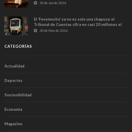
en Madrid
30 de Jun de 2026
El ‘Fevemocho’ ya no es solo una chapuza: el
Tribunal de Cuentas cifra en casi 20 millones el
sobrecoste de los trenes que no cabían por los
30 de May de 2026
túneles
CATEGORÍAS
Actualidad
Deportes
Sostenibilidad
Economía
Magazine