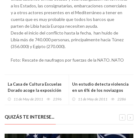
a los Estados, las consignatarias, embarcaciones comerciales
y a otros actores presentes en el Mediterráneo a tener en
cuenta que es muy probable que todos los barcos que
parten de Libia hacia Europa necesiten ayuda.
Desde el inicio del conflicto hasta la fecha, han huido de
Libia más de 740.000 personas, principalmente hacia Túnez
(356.000) y Egipto (270.000).
Foto: Rescate de naufragos por fuerzas de la NATO. NATO
La Casa de Cultura Escuelas
Un estudio detecta violencia
Dorado acoge la exposición
en un 6% de los noviazgos
Menina 2011
entre jóvenes
11 de May de 2011
2396
11 de May de 2011
2286
QUIZÁS TE INTERESE...