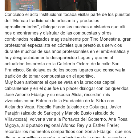
Concluido el acto institucional tocaba visitar parte de los puestos
del “Mercau tradicional de artesanía y productos
agroalimentarios”, dialogar con las muchas amistades que allí
nos encontramos y disfrutar de las compuestas y otros
combinados realizados magistralmente por Tino Monestina, gran
profesional especialista en cócteles que prestó sus servicios
durante muchos de sus años profesionales en el emblemática y
hoy desgraciadamente desaparecido Logos y que en al
actualidad los presta en la Cafetería Oxford de la calle San
Francisco. Santolaya es de los pocos lugares que conserva la
tradición de tomar compuestas en el aperitivo.
Muy buen ambiente el que se vivía en la preciosa capital
cabraniense y en el que fue un placer dialogar con los queridos
José Antonio Fidalgo y su esposa Alicia; recordar mis
vivencias como Patrono de la Fundación de la Sidra con
Alejandro Vega, Rogelio Pando (alcalde de Colunga), Javier
Parajón (alcalde de Sariego) y Manolo Busto (alcalde de
Villaviciosa); volver a ver a la Portavoz del Gobierno, Ana Rosa
Migoya, al diputado regional Alfonso Rey y a Esther Freile;
recordar los momentos compartidos con Sonia Fidalgo –que nos
dio un maravilloso pregón- a principios de la década pasada o