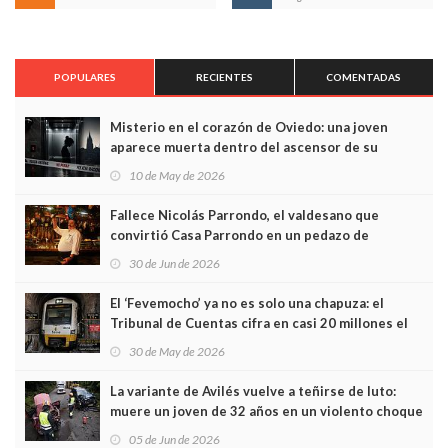
POPULARES
RECIENTES
COMENTADAS
Misterio en el corazón de Oviedo: una joven
aparece muerta dentro del ascensor de su
edificio y las cámaras captan sus últimos minutos
10 de May de 2026
Fallece Nicolás Parrondo, el valdesano que
convirtió Casa Parrondo en un pedazo de
Asturias en Madrid
30 de Jun de 2026
El ‘Fevemocho’ ya no es solo una chapuza: el
Tribunal de Cuentas cifra en casi 20 millones el
sobrecoste de los trenes que no cabían por los
30 de May de 2026
túneles
La variante de Avilés vuelve a teñirse de luto:
muere un joven de 32 años en un violento choque
frontal
05 de Jun de 2026