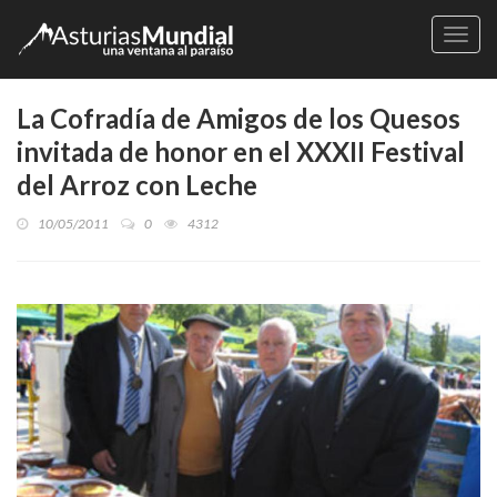
Naveg
La Cofradía de Amigos de los Quesos
invitada de honor en el XXXII Festival
del Arroz con Leche
10/05/2011
0
4312