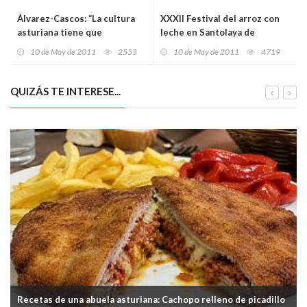
Álvarez-Cascos: “La cultura
XXXII Festival del arroz con
asturiana tiene que
leche en Santolaya de
convertirse en un elemento
Cabranes
10 de May de 2011
2555
10 de May de 2011
4719
vertebrador del país y de la
nación española”
QUIZÁS TE INTERESE...
Recetas de una abuela asturiana: Cachopo relleno de picadillo