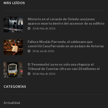
MÁS LEÍDOS
Misterio en el corazón de Oviedo: una joven
aparece muerta dentro del ascensor de su edificio
y las cámaras captan sus últimos minutos
10 de May de 2026
Fallece Nicolás Parrondo, el valdesano que
convirtió Casa Parrondo en un pedazo de Asturias
en Madrid
30 de Jun de 2026
El ‘Fevemocho’ ya no es solo una chapuza: el
Tribunal de Cuentas cifra en casi 20 millones el
sobrecoste de los trenes que no cabían por los
30 de May de 2026
túneles
CATEGORÍAS
Actualidad