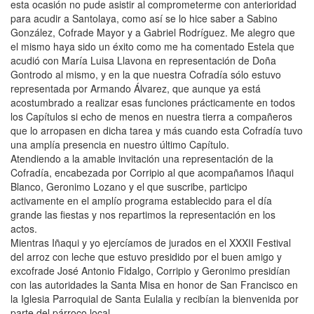
esta ocasión no pude asistir al comprometerme con anterioridad
para acudir a Santolaya, como así se lo hice saber a Sabino
González, Cofrade Mayor y a Gabriel Rodríguez. Me alegro que
el mismo haya sido un éxito como me ha comentado Estela que
acudió con María Luisa Llavona en representación de Doña
Gontrodo al mismo, y en la que nuestra Cofradía sólo estuvo
representada por Armando Álvarez, que aunque ya está
acostumbrado a realizar esas funciones prácticamente en todos
los Capítulos si echo de menos en nuestra tierra a compañeros
que lo arropasen en dicha tarea y más cuando esta Cofradía tuvo
una amplía presencia en nuestro último Capítulo.
Atendiendo a la amable invitación una representación de la
Cofradía, encabezada por Corripio al que acompañamos Iñaqui
Blanco, Geronimo Lozano y el que suscribe, participo
activamente en el amplío programa establecido para el día
grande las fiestas y nos repartimos la representación en los
actos.
Mientras Iñaqui y yo ejercíamos de jurados en el XXXII Festival
del arroz con leche que estuvo presidido por el buen amigo y
excofrade José Antonio Fidalgo, Corripio y Geronimo presidían
con las autoridades la Santa Misa en honor de San Francisco en
la Iglesia Parroquial de Santa Eulalia y recibían la bienvenida por
parte del párroco local.