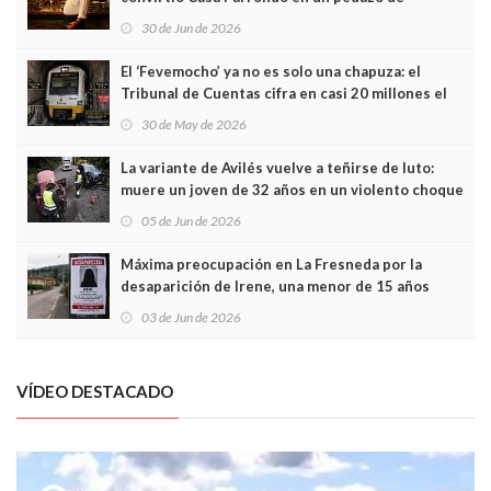
Asturias en Madrid
30 de Jun de 2026
El ‘Fevemocho’ ya no es solo una chapuza: el
Tribunal de Cuentas cifra en casi 20 millones el
sobrecoste de los trenes que no cabían por los
30 de May de 2026
túneles
La variante de Avilés vuelve a teñirse de luto:
muere un joven de 32 años en un violento choque
frontal
05 de Jun de 2026
Máxima preocupación en La Fresneda por la
desaparición de Irene, una menor de 15 años
03 de Jun de 2026
VÍDEO DESTACADO