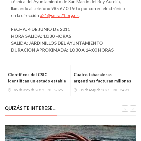
técnica del Ayuntamiento de San Martín del Rey Aurelio,
llamando al teléfono 985 67 00 50 o por correo electrónico
en la dirección
a21@smra21.org.es
.
FECHA: 4 DE JUNIO DE 2011
HORA SALIDA: 10:30 HORAS
SALIDA: JARDINILLOS DEL AYUNTAMIENTO
DURACIÓN APROXIMADA: 10:30 A 14:00 HORAS
Científicos del CSIC
Cuatro tabacaleras
identifican un estado estable
argentinas facturan millones
del aminoácido alanina
y no pagan ni un peso al fisco
09 de May de 2011
2826
09 de May de 2011
2498
QUIZÁS TE INTERESE...