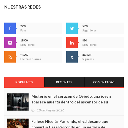
NUESTRAS REDES
2292
5992
Fans
Seguidores
19900
830
Seguidores
Seguidores
+ 6200
¡nuevo!
Lectores diarios
Síguenos
POPULARES
RECIENTES
COMENTADAS
Misterio en el corazón de Oviedo: una joven
aparece muerta dentro del ascensor de su
edificio y las cámaras captan sus últimos minutos
10 de May de 2026
Fallece Nicolás Parrondo, el valdesano que
convirtió Casa Parrondo en un pedazo de