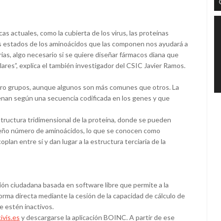
cas actuales, como la cubierta de los virus, las proteínas
es estados de los aminoácidos que las componen nos ayudará a
ias, algo necesario si se quiere diseñar fármacos diana que
res”, explica el también investigador del CSIC Javier Ramos.
atro grupos, aunque algunos son más comunes que otros. La
enan según una secuencia codificada en los genes y que
estructura tridimensional de la proteína, donde se pueden
eño número de aminoácidos, lo que se conocen como
lan entre sí y dan lugar a la estructura terciaria de la
ión ciudadana basada en software libre que permite a la
 forma directa mediante la cesión de la capacidad de cálculo de
 estén inactivos.
ivis.es
y descargarse la aplicación BOINC. A partir de ese