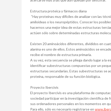
acercarse más a las que aún quedan por descifrar.
Estructura proteica y fármacos diana
“Hay proteínas muy difíciles de analizar con las técni
amiloideas o los neuropéptidos. Conocer los posibl
hacernos una mejor idea de estas estructuras terciar
actúen sólo sobre determinadas estructuras molecula
Existen 20 aminoácidos diferentes, divididos en cu
alanina es uno de ellos. Estos aminoácidos se encad
recibe el nombre de estructura primaria.
A su vez, esta secuencia se pliega dando lugar a la 
identificar subestructuras compuestas por un pequ
estructuras secundarias. Estas subestructuras se acop
proteína, responsable de su función biológica.
Proyecto Ibercivis
El proyecto Ibercivis es una plataforma de computac
sociedad participar en la investigación científica de
sus ordenadores personales en los momentos en que
Para ello, sólo es necesario registrarse en
www.iberc