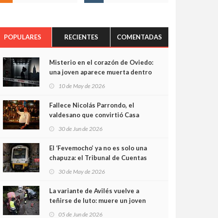
POPULARES
RECIENTES
COMENTADAS
Misterio en el corazón de Oviedo:
una joven aparece muerta dentro
del ascensor de su edificio y las
10 de May de 2026
cámaras captan sus últimos
minutos
Fallece Nicolás Parrondo, el
valdesano que convirtió Casa
Parrondo en un pedazo de
30 de Jun de 2026
Asturias en Madrid
El ‘Fevemocho’ ya no es solo una
chapuza: el Tribunal de Cuentas
cifra en casi 20 millones el
30 de May de 2026
sobrecoste de los trenes que no
cabían por los túneles
La variante de Avilés vuelve a
teñirse de luto: muere un joven
de 32 años en un violento choque
05 de Jun de 2026