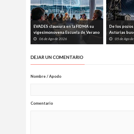
EVADES clausura en la FIDMA su
De los pozos 
vigesimonovena Escuela de Verano
Asturias busc
con una mesa redonda abierta
carrera espac
06 de Ago de 2026
05 de Ago d
sobre pensamiento crítico y
tecnología
DEJAR UN COMENTARIO
Nombre / Apodo
Comentario