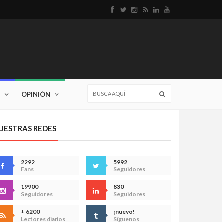
OPINIÓN
UESTRAS REDES
2292
5992
Fans
Seguidores
19900
830
Seguidores
Seguidores
+ 6200
¡nuevo!
Lectores diarios
Síguenos