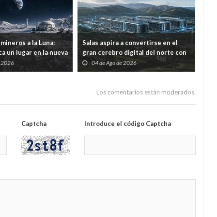
mineros a la Luna:
Salas aspira a convertirse en el
Por 
a un lugar en la nueva
gran cerebro digital del norte con
ree
ial
una inversión de 1.226 millones
con
e 2026
04 de Ago de 2026
2
mod
Los comentarios están moderados.
Captcha
Introduce el código Captcha