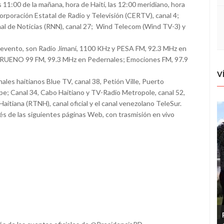
s 11:00 de la mañana, hora de Haití, las 12:00 meridiano, hora
Corporación Estatal de Radio y Televisión (CERTV), canal 4;
onal de Noticias (RNN), canal 27; Wind Telecom (Wind TV-3) y
el evento, son Radio Jimaní, 1100 KHz y PESA FM, 92.3 MHz en
TRUENO 99 FM, 99.3 MHz en Pedernales; Emociones FM, 97.9
V
nales haitianos Blue TV, canal 38, Petión Ville, Puerto
ipe; Canal 34, Cabo Haitiano y TV-Radio Metropole, canal 52,
aitiana (RTNH), canal oficial y el canal venezolano TeleSur.
vés de las siguientes páginas Web, con trasmisión en vivo