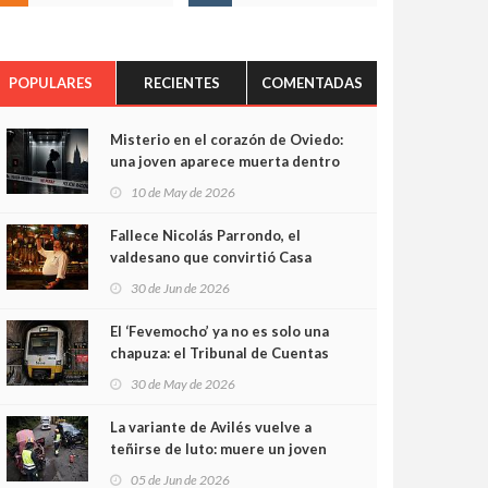
POPULARES
RECIENTES
COMENTADAS
Misterio en el corazón de Oviedo:
una joven aparece muerta dentro
del ascensor de su edificio y las
10 de May de 2026
cámaras captan sus últimos
minutos
Fallece Nicolás Parrondo, el
valdesano que convirtió Casa
Parrondo en un pedazo de
30 de Jun de 2026
Asturias en Madrid
El ‘Fevemocho’ ya no es solo una
chapuza: el Tribunal de Cuentas
cifra en casi 20 millones el
30 de May de 2026
sobrecoste de los trenes que no
cabían por los túneles
La variante de Avilés vuelve a
teñirse de luto: muere un joven
de 32 años en un violento choque
05 de Jun de 2026