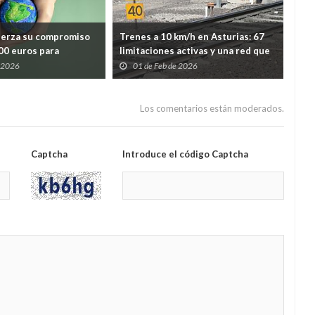
uerza su compromiso
Trenes a 10 km/h en Asturias: 67
Ast
000 euros para
limitaciones activas y una red que
por
lidaria y ayuda
avanza con el freno echado
la 
e 2026
01 de Feb de 2026
1
mientras España revisa su
vin
seguridad ferroviaria
Los comentarios están moderados.
Captcha
Introduce el código Captcha