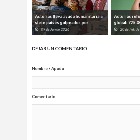
Asturias lleva ayuda humanitaria a
Asturias ref
siete países golpeados por
global: 725.
guerras, hambre y desastres
educación so
09 de Jun de 2026
20 de Feb d
naturales
humanitaria
DEJAR UN COMENTARIO
Nombre / Apodo
Comentario