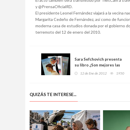
El acto también será transmitido por TwitCam a trav
y @PrensaOficialRD.
El presidente Leonel Fernández viajará a la vecina na
Margarita Cedeño de Fernández, así como de funcion
moderna casa de estudios donada por el gobierno dom
terremoto del 12 de enero del 2010.
Sara Sefchovich presenta
su libro ¿Son mejores las
mujeres? en Oaxaca
12 de Ene de 2012
1950
QUIZÁS TE INTERESE...