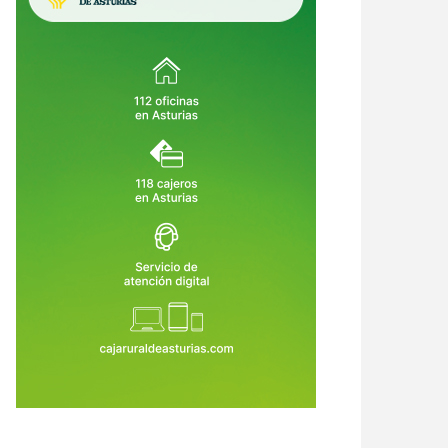
urias se une al duelo nacional
Asturias abre 25 becas para que
 la tragedia de Adamuz y sigue a
jóvenes cooperantes participen e
espera de datos sobre víctimas
proyectos solidarios en doce
9 de Ene de 2026
12 de Ene de 2026
culadas al Principado
países