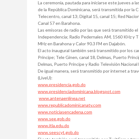
La ceremonia, pautada para iniciarse este jueves a la
de la República Dominicana, será transmitida por la 
Telecentro, canal 13; Digital 15, canal 15; Red Naci
Canal 57 en Barahona.
Las emisoras de radio por las que será transmitido 
Independencia; Radio Pedernales AM, 1560 KHz y 
MHz en Barahona y Calor 90.3 FM en Dajabón.
El acto inaugural también será transmitido por los ca
Príncipe; Tele Ginen, canal 18, Delmas, Puerto Prínc
Delmas, Puerto Príncipe y Radio Televisión Nacional H
De igual manera, será transmitido por internet a tra
(LiveU):
www.presidencia.gob.do
www.presidenciadominicana.blogspot.com
www.antenaenlinea.net
www.republicadominicanatv.com
www.noticiasencadena.com
www.see.gob.do
www.itla.edu.do
www.seescyt.gob.do