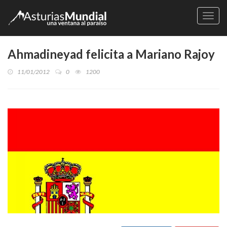
Naveg
Ahmadineyad felicita a Mariano Rajoy
11/01/2012
0
1200