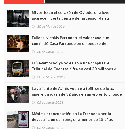
Misterio en el corazón de Oviedo: una joven
aparece muerta dentro del ascensor de su
edificio y las cámaras captan sus últimos minutos
10 de May de 2026
Fallece Nicolás Parrondo, el valdesano que
convirtió Casa Parrondo en un pedazo de
Asturias en Madrid
30 de Jun de 2026
El ‘Fevemocho’ ya no es solo una chapuza: el
Tribunal de Cuentas cifra en casi 20 millones el
sobrecoste de los trenes que no cabían por los
30 de May de 2026
túneles
La variante de Avilés vuelve a teñirse de luto:
muere un joven de 32 años en un violento choque
frontal
05 de Jun de 2026
Máxima preocupación en La Fresneda por la
desaparición de Irene, una menor de 15 años
03 de Jun de 2026