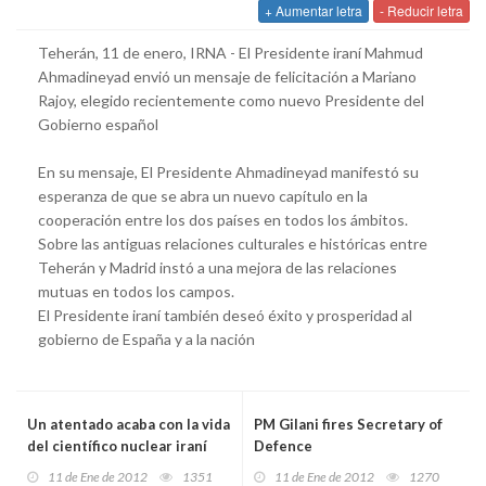
+ Aumentar letra
- Reducir letra
Teherán, 11 de enero, IRNA - El Presidente iraní Mahmud
Ahmadineyad envió un mensaje de felicitación a Mariano
Rajoy, elegido recientemente como nuevo Presidente del
Gobierno español
En su mensaje, El Presidente Ahmadineyad manifestó su
esperanza de que se abra un nuevo capítulo en la
cooperación entre los dos países en todos los ámbitos.
Sobre las antiguas relaciones culturales e históricas entre
Teherán y Madrid instó a una mejora de las relaciones
mutuas en todos los campos.
El Presidente iraní también deseó éxito y prosperidad al
gobierno de España y a la nación
Un atentado acaba con la vida
PM Gilani fires Secretary of
del científico nuclear iraní
Defence
Mostafá Ahmadi Roshan
11 de Ene de 2012
1351
11 de Ene de 2012
1270