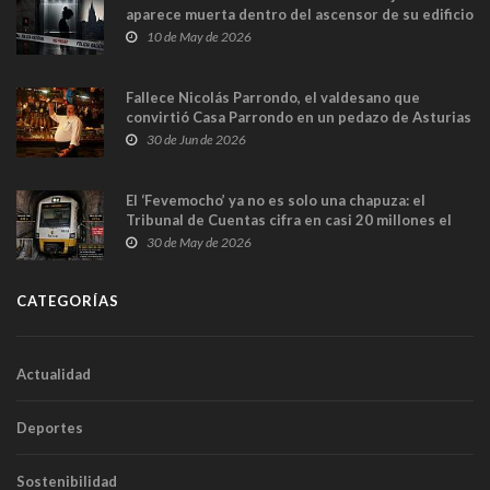
aparece muerta dentro del ascensor de su edificio
y las cámaras captan sus últimos minutos
10 de May de 2026
Fallece Nicolás Parrondo, el valdesano que
convirtió Casa Parrondo en un pedazo de Asturias
en Madrid
30 de Jun de 2026
El ‘Fevemocho’ ya no es solo una chapuza: el
Tribunal de Cuentas cifra en casi 20 millones el
sobrecoste de los trenes que no cabían por los
30 de May de 2026
túneles
CATEGORÍAS
Actualidad
Deportes
Sostenibilidad