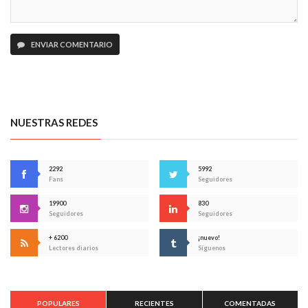
ENVIAR COMENTARIO
NUESTRAS REDES
2292
5992
Fans
Seguidores
19900
830
Seguidores
Seguidores
+ 6200
¡nuevo!
Lectores diarios
Síguenos
POPULARES
RECIENTES
COMENTADAS