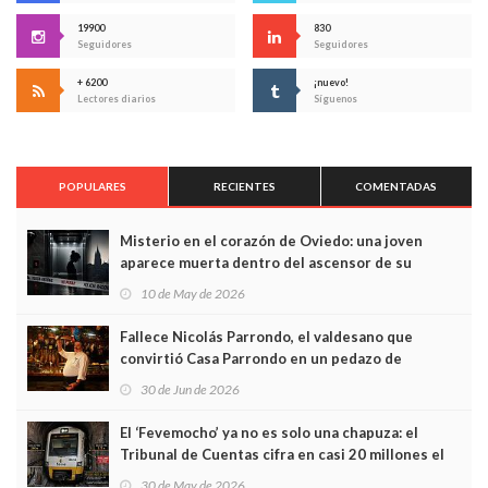
19900
830
Seguidores
Seguidores
+ 6200
¡nuevo!
Lectores diarios
Síguenos
POPULARES
RECIENTES
COMENTADAS
Misterio en el corazón de Oviedo: una joven
aparece muerta dentro del ascensor de su
edificio y las cámaras captan sus últimos minutos
10 de May de 2026
Fallece Nicolás Parrondo, el valdesano que
convirtió Casa Parrondo en un pedazo de
Asturias en Madrid
30 de Jun de 2026
El ‘Fevemocho’ ya no es solo una chapuza: el
Tribunal de Cuentas cifra en casi 20 millones el
sobrecoste de los trenes que no cabían por los
30 de May de 2026