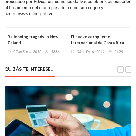
procesado por Pdvsa, así como los derivados obtenidos posterior
al tratamiento del crudo pesado, como son coque y
azufre./www.minci.gob.ve
Ballooning tragedy in New
El nuevo aeropuerto
Zeland
internacional de Costa Rica,
listo para abrir el día 12
07 de Ene de 2012
1386
08 de Ene de 2012
2126
QUIZÁS TE INTERESE...