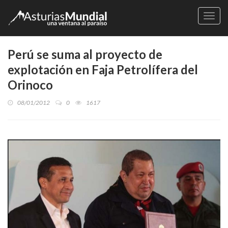
Naveg
Perú se suma al proyecto de
explotación en Faja Petrolífera del
Orinoco
08/01/2012
0
1617