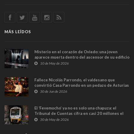
MÁS LEÍDOS
Misterio en el corazón de Oviedo: una joven
aparece muerta dentro del ascensor de su edificio
y las cámaras captan sus últimos minutos
10 de May de 2026
Fallece Nicolás Parrondo, el valdesano que
convirtió Casa Parrondo en un pedazo de Asturias
en Madrid
30 de Jun de 2026
El ‘Fevemocho’ ya no es solo una chapuza: el
Tribunal de Cuentas cifra en casi 20 millones el
sobrecoste de los trenes que no cabían por los
30 de May de 2026
túneles