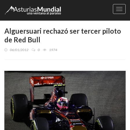
Naveg
Alguersuari rechazó ser tercer piloto
de Red Bull
06/01/2012
0
1974