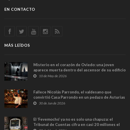
EN CONTACTO
MÁS LEÍDOS
Misterio en el corazón de Oviedo: una joven
aparece muerta dentro del ascensor de su edificio
y las cámaras captan sus últimos minutos
10 de May de 2026
Fallece Nicolás Parrondo, el valdesano que
convirtió Casa Parrondo en un pedazo de Asturias
en Madrid
30 de Jun de 2026
El ‘Fevemocho’ ya no es solo una chapuza: el
Tribunal de Cuentas cifra en casi 20 millones el
sobrecoste de los trenes que no cabían por los