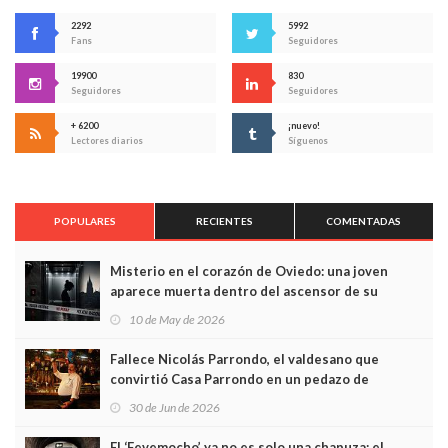
2292
5992
Fans
Seguidores
19900
830
Seguidores
Seguidores
+ 6200
¡nuevo!
Lectores diarios
Síguenos
POPULARES
RECIENTES
COMENTADAS
Misterio en el corazón de Oviedo: una joven
aparece muerta dentro del ascensor de su
edificio y las cámaras captan sus últimos minutos
10 de May de 2026
Fallece Nicolás Parrondo, el valdesano que
convirtió Casa Parrondo en un pedazo de
Asturias en Madrid
30 de Jun de 2026
El ‘Fevemocho’ ya no es solo una chapuza: el