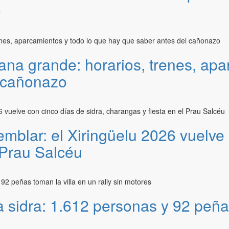
o
ana grande: horarios, trenes, apa
l cañonazo
emblar: el Xiringüelu 2026 vuelve 
 Prau Salcéu
sidra: 1.612 personas y 92 peñas 