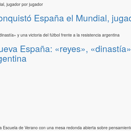
onquistó España el Mundial, juga
ueva España: «reyes», «dinastía» y
rgentina