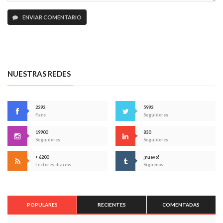
ENVIAR COMENTARIO
NUESTRAS REDES
2292
5992
Fans
Seguidores
19900
830
Seguidores
Seguidores
+ 6200
¡nuevo!
Lectores diarios
Síguenos
POPULARES
RECIENTES
COMENTADAS