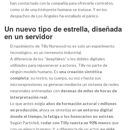
han contactado con la compañía para ofrecerle contratos,
como si de una intérprete humana se tratase. Y en los
despachos de Los Ángeles ha estallado el pánico.
Un nuevo tipo de estrella, diseñada
en un servidor
El nacimiento de Tilly Norwood no es solo un experimento
tecnológico: es un terremoto industrial.
A diferencia de los “deepfakes” o los dobles digitales
utilizados para rejuvenecer a actores, Tilly no parte de
ningún modelo humano. Es
una creación sintética
completa
: su rostro, su cuerpo, su voz y hasta sus
microexpresiones se generan mediante un sistema de redes
neuronales entrenadas con
decenas de miles de horas de
interpretación real
.
Lo que antes exigía
años de formación actoral
y
millones
en producción
, ahora se sintetiza en
un entorno digital
donde el tiempo, la fatiga o los honorarios no existen
.
Según Particle6,
rodar con Tilly cuesta un 90% menos
que
con un elenco humano. Y, a diferencia de un actor,
no pide