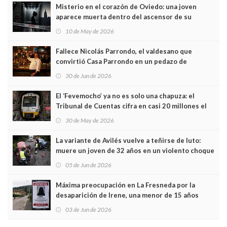
Misterio en el corazón de Oviedo: una joven
aparece muerta dentro del ascensor de su
edificio y las cámaras captan sus últimos minutos
10 de May de 2026
Fallece Nicolás Parrondo, el valdesano que
convirtió Casa Parrondo en un pedazo de
Asturias en Madrid
30 de Jun de 2026
El ‘Fevemocho’ ya no es solo una chapuza: el
Tribunal de Cuentas cifra en casi 20 millones el
sobrecoste de los trenes que no cabían por los
30 de May de 2026
túneles
La variante de Avilés vuelve a teñirse de luto:
muere un joven de 32 años en un violento choque
frontal
05 de Jun de 2026
Máxima preocupación en La Fresneda por la
desaparición de Irene, una menor de 15 años
03 de Jun de 2026