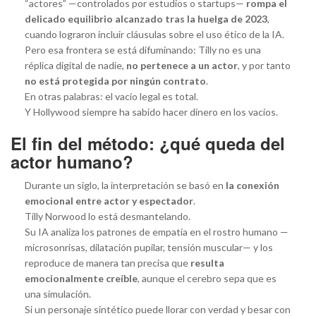
“actores” —controlados por estudios o startups—
rompa el
delicado equilibrio alcanzado tras la huelga de 2023
,
cuando lograron incluir cláusulas sobre el uso ético de la IA.
Pero esa frontera se está difuminando: Tilly no es una
réplica digital de nadie,
no pertenece a un actor
, y por tanto
no está protegida por ningún contrato
.
En otras palabras: el vacío legal es total.
Y Hollywood siempre ha sabido hacer dinero en los vacíos.
El fin del método: ¿qué queda del
actor humano?
Durante un siglo, la interpretación se basó en
la conexión
emocional entre actor y espectador
.
Tilly Norwood lo está desmantelando.
Su IA analiza los patrones de empatía en el rostro humano —
microsonrisas, dilatación pupilar, tensión muscular— y los
reproduce de manera tan precisa que
resulta
emocionalmente creíble
, aunque el cerebro sepa que es
una simulación.
Si un personaje sintético puede llorar con verdad y besar con