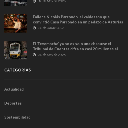
y las cámaras captan sus últimos minutos
10 de May de 2026
Fallece Nicolás Parrondo, el valdesano que
convirtió Casa Parrondo en un pedazo de Asturias
en Madrid
30 de Jun de 2026
El ‘Fevemocho’ ya no es solo una chapuza: el
Tribunal de Cuentas cifra en casi 20 millones el
sobrecoste de los trenes que no cabían por los
30 de May de 2026
túneles
CATEGORÍAS
Actualidad
Deportes
Sostenibilidad