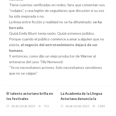
Tiene cuentas verificadas en redes, fans que comentan sus
“rodajes”, y una legión de seguidores que discuten si su voz
ha sido mejorada o no.
La línea entre ficción y realidad no se ha difuminado:
se ha
borrado
.
Quizá Emily Blunt tenía razón. Quizá estemos jodidos.
Porque cuando el público comience a amar a alguien que no
existe,
el negocio del entretenimiento dejará de ser
humano
.
Y entonces, como dijo un viejo productor de Warner al
enterarse del caso Tilly Norwood:
“Ya no necesitamos actores. Solo necesitamos servidores
que no se caigan.”
El talento asturiano brilla en
La Academia de la Llingua
los festivales
Asturiana denuncia la
internacionales: estreno
exclusión de la Filología
06 de Oct de 2025
751
06 de Oct de 2025
1584
mundial de La diva, mi abuela
Asturiana en el nuevo
y yo en la SEMINCI y nuevos
decreto universitario y exige