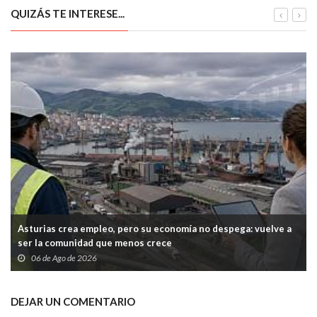
premios para Chicken Jazz
su reconocimiento oficial
QUIZÁS TE INTERESE...
Asturias crea empleo, pero su economía no despega: vuelve a
ser la comunidad que menos crece
06 de Ago de 2026
DEJAR UN COMENTARIO