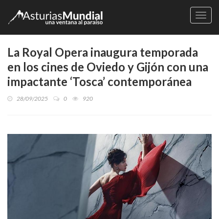
Naveg
La Royal Opera inaugura temporada
en los cines de Oviedo y Gijón con una
impactante ‘Tosca’ contemporánea
28/09/2025
0
920