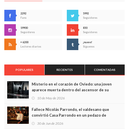
2292
5992
Fans
Seguidores
19900
830
Seguidores
Seguidores
+ 6200
¡nuevo!
Lectores diarios
Síguenos
POPULARES
RECIENTES
COMENTADAS
Misterio en el corazón de Oviedo: una joven
aparece muerta dentro del ascensor de su
edificio y las cámaras captan sus últimos minutos
10 de May de 2026
Fallece Nicolás Parrondo, el valdesano que
convirtió Casa Parrondo en un pedazo de
Asturias en Madrid
30 de Jun de 2026