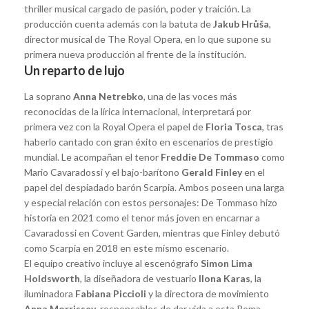
thriller musical cargado de pasión, poder y traición. La
producción cuenta además con la batuta de
Jakub Hrůša
,
director musical de The Royal Opera, en lo que supone su
primera nueva producción al frente de la institución.
Un reparto de lujo
La soprano
Anna Netrebko
, una de las voces más
reconocidas de la lírica internacional, interpretará por
primera vez con la Royal Opera el papel de
Floria Tosca
, tras
haberlo cantado con gran éxito en escenarios de prestigio
mundial. Le acompañan el tenor
Freddie De Tommaso
como
Mario Cavaradossi y el bajo-barítono
Gerald Finley
en el
papel del despiadado barón Scarpia. Ambos poseen una larga
y especial relación con estos personajes: De Tommaso hizo
historia en 2021 como el tenor más joven en encarnar a
Cavaradossi en Covent Garden, mientras que Finley debutó
como Scarpia en 2018 en este mismo escenario.
El equipo creativo incluye al escenógrafo
Simon Lima
Holdsworth
, la diseñadora de vestuario
Ilona Karas
, la
iluminadora
Fabiana Piccioli
y la directora de movimiento
Anna Morrissey
, responsables de dar vida a esta Roma