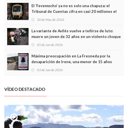
El ‘Fevemocho’ ya no es solo una chapuza: el
Tribunal de Cuentas cifra en casi 20 millones el
sobrecoste de los trenes que no cabían por los
30 de May de 2026
túneles
La variante de Avilés vuelve a teñirse de luto:
muere un joven de 32 años en un violento choque
frontal
05 de Jun de 2026
Máxima preocupación en La Fresneda por la
desaparición de Irene, una menor de 15 años
03 de Jun de 2026
VÍDEO DESTACADO