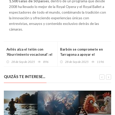
1.500 salas de 50 países
, dentro de un programa que desde
2008 ha llevado lo mejor de la Royal Opera y el Royal Ballet a
espectadores de todo el mundo, combinando la tradición con
la innovación y ofreciendo experiencias únicas con
entrevistas, ensayos y contenido exclusivo detrás de las
cámaras.
Avilés alza el telón con
Barbón se compromete en
‘Aburrimiento vocacional’: el
Tarragona a apoyar el
grito teatral de una
reconocimiento de asturianía
28 de Sep de 2025
896
28 de Sep de 2025
1196
generación incomprendida
del centro asturiano en su
50º aniversario
QUIZÁS TE INTERESE...