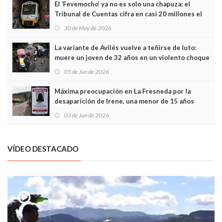
El ‘Fevemocho’ ya no es solo una chapuza: el
Tribunal de Cuentas cifra en casi 20 millones el
sobrecoste de los trenes que no cabían por los
30 de May de 2026
túneles
La variante de Avilés vuelve a teñirse de luto:
muere un joven de 32 años en un violento choque
frontal
05 de Jun de 2026
Máxima preocupación en La Fresneda por la
desaparición de Irene, una menor de 15 años
03 de Jun de 2026
VÍDEO DESTACADO