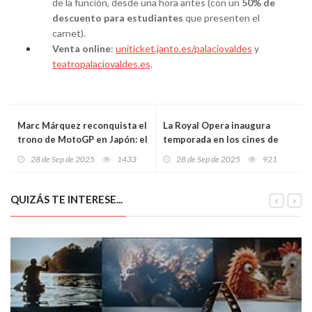
de la función, desde una hora antes (con un
50% de
descuento para estudiantes
que presenten el
carnet).
Venta online
:
uniticket.janto.es/palaciovaldes
y
teatropalaciovaldes.es
.
Marc Márquez reconquista el
La Royal Opera inaugura
trono de MotoGP en Japón: el
temporada en los cines de
regreso más grande jamás
Oviedo y Gijón con una
28 de Sep de 2025
1433
28 de Sep de 2025
921
contado
impactante ‘Tosca’
contemporánea
QUIZÁS TE INTERESE...