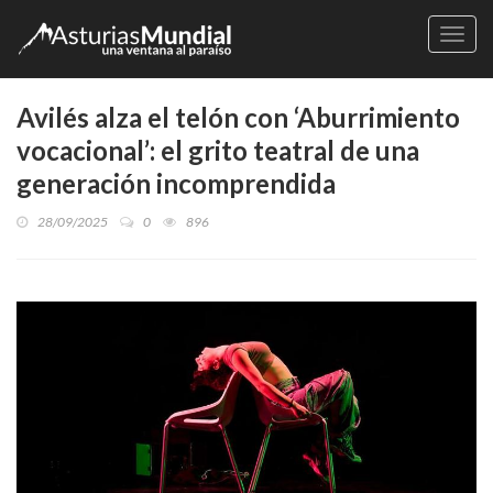
Naveg
Avilés alza el telón con ‘Aburrimiento
vocacional’: el grito teatral de una
generación incomprendida
28/09/2025
0
896