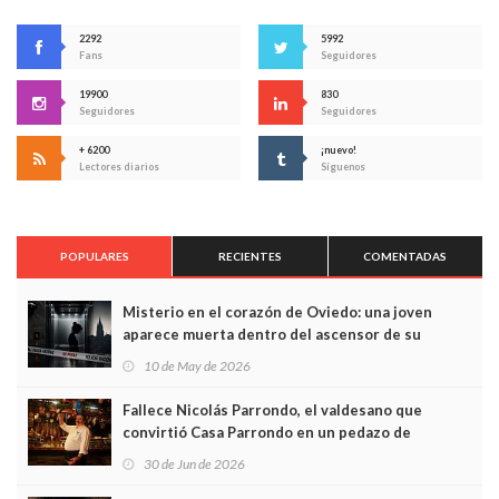
2292
5992
Fans
Seguidores
19900
830
Seguidores
Seguidores
+ 6200
¡nuevo!
Lectores diarios
Síguenos
POPULARES
RECIENTES
COMENTADAS
Misterio en el corazón de Oviedo: una joven
aparece muerta dentro del ascensor de su
edificio y las cámaras captan sus últimos minutos
10 de May de 2026
Fallece Nicolás Parrondo, el valdesano que
convirtió Casa Parrondo en un pedazo de
Asturias en Madrid
30 de Jun de 2026