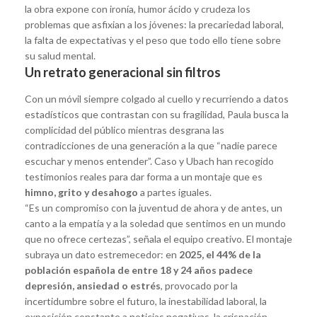
la obra expone con ironía, humor ácido y crudeza los
problemas que asfixian a los jóvenes: la precariedad laboral,
la falta de expectativas y el peso que todo ello tiene sobre
su salud mental.
Un retrato generacional sin filtros
Con un móvil siempre colgado al cuello y recurriendo a datos
estadísticos que contrastan con su fragilidad, Paula busca la
complicidad del público mientras desgrana las
contradicciones de una generación a la que “nadie parece
escuchar y menos entender”. Caso y Ubach han recogido
testimonios reales para dar forma a un montaje que es
himno, grito y desahogo
a partes iguales.
“Es un compromiso con la juventud de ahora y de antes, un
canto a la empatía y a la soledad que sentimos en un mundo
que no ofrece certezas”, señala el equipo creativo. El montaje
subraya un dato estremecedor: en
2025, el 44% de la
población española de entre 18 y 24 años padece
depresión, ansiedad o estrés
, provocado por la
incertidumbre sobre el futuro, la inestabilidad laboral, la
exposición constante a noticias negativas, la crispación