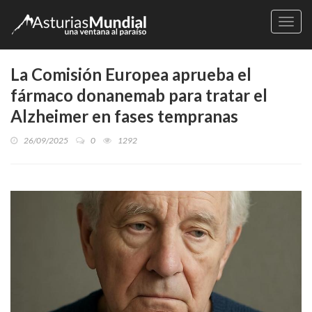
Naveg
La Comisión Europea aprueba el
fármaco donanemab para tratar el
Alzheimer en fases tempranas
26/09/2025
0
1292