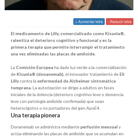
+ Aumentar letra
- Reducir letra
El medicamento de Lilly, comercializado como Kisunla®,
ralentiza el deterioro cognitivo y funcional y es la
primera terapia que permite interrumpir el tratamiento
una vez eliminadas las placas de amiloide.
La
Comisión Europea
ha dado luz verde a la comercialización
de
Kisunla® (donanemab)
, el innovador tratamiento de
Eli
Lilly
contra la
enfermedad de Alzheimer sintomática
temprana
. La autorización se dirige a adultos en fases
iniciales de la dolencia (deterioro cognitivo leve o demencia
leve con patología amiloide confirmada) que sean
heterocigotos o no portadores del gen ApoE4.
Una terapia pionera
Donanemab se administra mediante
perfusión mensual
y
actúa eliminando las placas de amiloide que se acumulan en