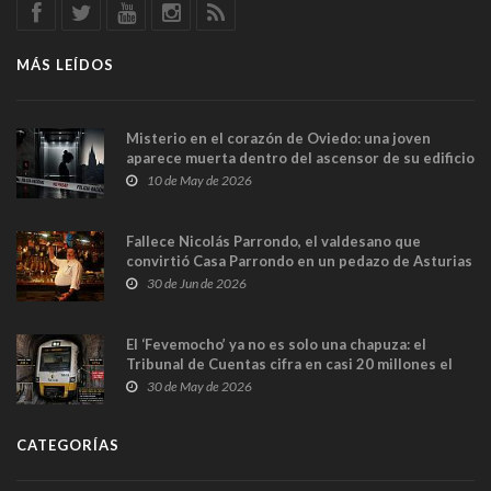
MÁS LEÍDOS
Misterio en el corazón de Oviedo: una joven
aparece muerta dentro del ascensor de su edificio
y las cámaras captan sus últimos minutos
10 de May de 2026
Fallece Nicolás Parrondo, el valdesano que
convirtió Casa Parrondo en un pedazo de Asturias
en Madrid
30 de Jun de 2026
El ‘Fevemocho’ ya no es solo una chapuza: el
Tribunal de Cuentas cifra en casi 20 millones el
sobrecoste de los trenes que no cabían por los
30 de May de 2026
túneles
CATEGORÍAS