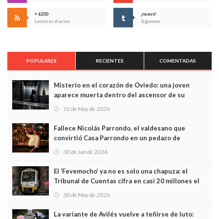
+ 6200
¡nuevo!
Lectores diarios
Síguenos
POPULARES
RECIENTES
COMENTADAS
Misterio en el corazón de Oviedo: una joven
aparece muerta dentro del ascensor de su
edificio y las cámaras captan sus últimos minutos
10 de May de 2026
Fallece Nicolás Parrondo, el valdesano que
convirtió Casa Parrondo en un pedazo de
Asturias en Madrid
30 de Jun de 2026
El ‘Fevemocho’ ya no es solo una chapuza: el
Tribunal de Cuentas cifra en casi 20 millones el
sobrecoste de los trenes que no cabían por los
30 de May de 2026
túneles
La variante de Avilés vuelve a teñirse de luto: