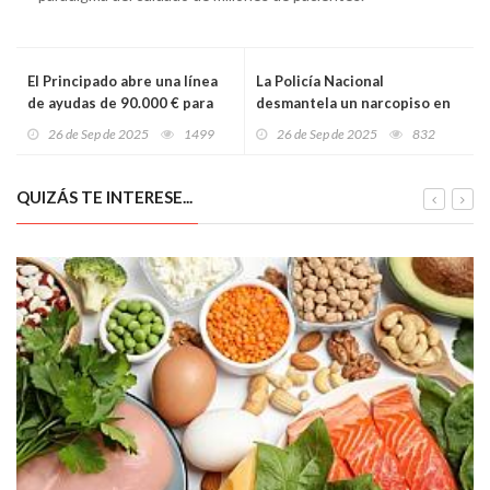
El Principado abre una línea
La Policía Nacional
de ayudas de 90.000 € para
desmantela un narcopiso en
proyectos de participación
Pando (Langreo): detenidas
26 de Sep de 2025
1499
26 de Sep de 2025
832
ciudadana
madre e hija con cocaína,
hachís y 670 euros en
efectivo
QUIZÁS TE INTERESE...