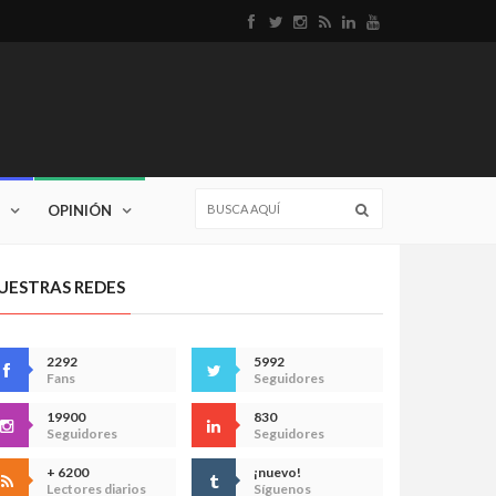
OPINIÓN
UESTRAS REDES
2292
5992
Fans
Seguidores
19900
830
Seguidores
Seguidores
+ 6200
¡nuevo!
Lectores diarios
Síguenos