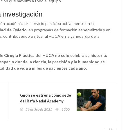
ción que movilizó a todo el equipo.
 investigación
ión académica. El servicio participa activamente en la
idad de Oviedo
, en programas de formación especializada y en
a
, contribuyendo a situar al HUCA en la vanguardia de la
de Cirugía Plástica del HUCA no solo celebra su historia:
espacio donde la ciencia, la precisión y la humanidad se
alidad de vida a miles de pacientes cada año.
Gijón se estrena como sede
del Rafa Nadal Academy
Padel Tour: tres días de
26 de Sep de 2025
1300
competición, ocio y valores
deportivos