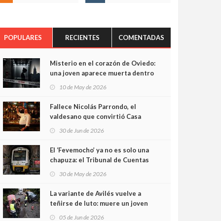
POPULARES
RECIENTES
COMENTADAS
Misterio en el corazón de Oviedo:
una joven aparece muerta dentro
del ascensor de su edificio y las
10 de May de 2026
cámaras captan sus últimos
minutos
Fallece Nicolás Parrondo, el
valdesano que convirtió Casa
Parrondo en un pedazo de
30 de Jun de 2026
Asturias en Madrid
El ‘Fevemocho’ ya no es solo una
chapuza: el Tribunal de Cuentas
cifra en casi 20 millones el
30 de May de 2026
sobrecoste de los trenes que no
cabían por los túneles
La variante de Avilés vuelve a
teñirse de luto: muere un joven
de 32 años en un violento choque
05 de Jun de 2026