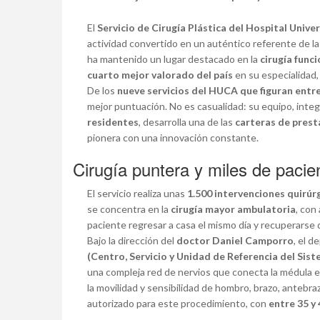
El
Servicio de Cirugía Plástica del Hospital Univ
actividad convertido en un auténtico referente de 
ha mantenido un lugar destacado en la
cirugía func
cuarto mejor valorado del país
en su especialidad,
De los
nueve servicios del HUCA que figuran entr
mejor puntuación. No es casualidad: su equipo, inte
residentes
, desarrolla una de las
carteras de pres
pionera con una innovación constante.
Cirugía puntera y miles de paci
El servicio realiza unas
1.500 intervenciones quirúr
se concentra en la
cirugía mayor ambulatoria
, con
paciente regresar a casa el mismo día y recuperarse
Bajo la dirección del
doctor Daniel Camporro
, el 
(Centro, Servicio y Unidad de Referencia del Sis
una compleja red de nervios que conecta la médula e
la movilidad y sensibilidad de hombro, brazo, antebr
autorizado para este procedimiento, con
entre 35 y