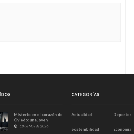
ÍDOS
CATEGORÍAS
Misterio en el corazón de
Actualidad
Deportes
Oviedo: una joven
aparece muerta dentro
10 de May de 2026
Sostenibilidad
Economía
del ascensor de su