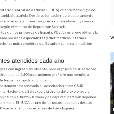
ersitario Central de Asturias (HUCA)
celebra medio siglo de
la sanidad española. Desde su fundación, este departamento
ional y reconstructiva más precisa
, situándose hoy como el
 según el Monitor de Reputación Sanitaria.
e los quince primeros de España
, Plástica es el que obtiene la
V
grado por
doce especialistas y diez médicos internos
taciones más completas del Estado
y combina la tradición
entes atendidos cada año
gicas con ingreso
anualmente, pero el grueso de su actividad
 alrededor de
2.500 operaciones al año
, lo que permite al
 de forma más rápida y cómoda.
departamento ha renovado su acreditación como
CSUR
tema Nacional de Salud)
para la cirugía del
plexo braquial
,
spinal con el brazo y la mano y de cuya recuperación depende
azo y mano. El HUCA es uno de los pocos hospitales del país
 40 casos al año procedentes de toda España
.