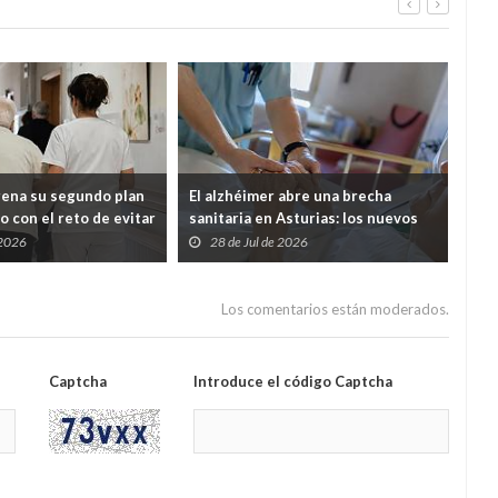
rena su segundo plan
El alzhéimer abre una brecha
Cab
o con el reto de evitar
sanitaria en Asturias: los nuevos
mil
entes queden
fármacos llegarán, pero solo podrá
men
 2026
28 de Jul de 2026
2
tre Salud y Servicios
pagarlos quien tenga hasta 30.000
euros al año
Los comentarios están moderados.
Captcha
Introduce el código Captcha