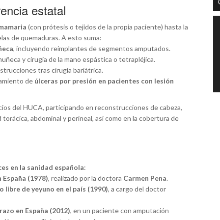
encia estatal
 mamaria
(con prótesis o tejidos de la propia paciente) hasta la
elas de quemaduras. A esto suma:
ñeca
, incluyendo reimplantes de segmentos amputados.
muñeca y cirugía de la mano espástica o tetrapléjica.
trucciones tras cirugía bariátrica.
atamiento de
úlceras por presión en pacientes con lesión
cios del HUCA, participando en reconstrucciones de cabeza,
d torácica, abdominal y perineal, así como en la cobertura de
ces en la sanidad española
:
 España (1978)
, realizado por la doctora
Carmen Pena
.
 libre de yeyuno en el país (1990)
, a cargo del doctor
razo en España (2012)
, en un paciente con amputación