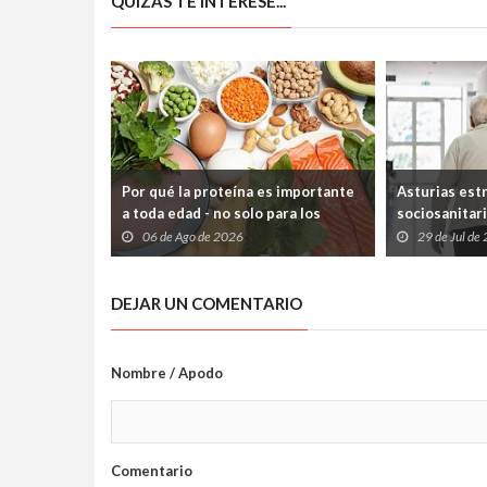
QUIZÁS TE INTERESE...
Por qué la proteína es importante
Asturias est
a toda edad - no solo para los
sociosanitari
deportistas
que los paci
06 de Ago de 2026
29 de Jul de
atrapados en
Sociales
DEJAR UN COMENTARIO
Nombre / Apodo
Comentario