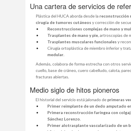
Una cartera de servicios de refer
Plástica del HUCA aborda desde la
reconstrucción
cirugía de tumores cutáneos
y corrección de secu
Reconstrucciones complejas de mano y mu
Trasplantes de mano y pie
, artroscopias de 
Trasplantes musculares funcionales
y recons
Cirugía ortoplástica de miembro inferior y tr
medular
.
Además, colabora de forma estrecha con otros servi
cuello, base de cráneo, cuero cabelludo, calota, pare
fracturas abiertas.
Medio siglo de hitos pioneros
El historial del servicio está jalonado de
primeras ve
Primer reimplante de un dedo amputado en
Primera reconstrucción faríngea con colgajo
Sánchez Lorenzo
.
Primer alotrasplante vascularizado de un b