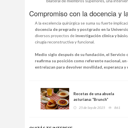
bilateral de miembros superiores, una interven
Compromiso con la docencia y la
A la excelencia quirúrgica se suma su fuerte implicac
docencia de pregrado y postgrado en la Univers
diversos proyectos de
investigación clínica y básic
cirugía reconstructiva y funcional.
Medio siglo después de su fundación, el Servicio 
reafirma su posición como referente nacional, un 
entrelazan para devolver movilidad, esperanza y c
Recetas de una abuela
asturiana: “Brunch”
asturianu (un inventu
25 de Sep de 2025
861
moderno col toque de la
tierrina)