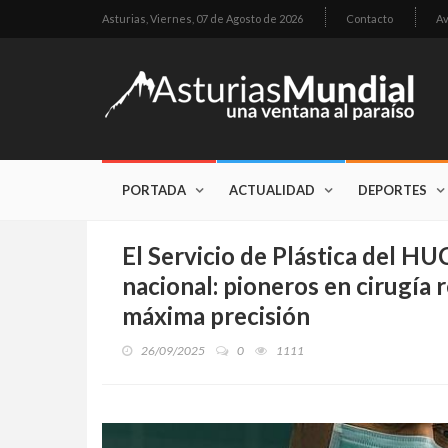
Asturias,
Viernes, 07 de Agosto de 2026
Contacto
Av
PORTADA
ACTUALIDAD
DEPORTES
El Servicio de Plástica del HU
nacional: pioneros en cirugía 
máxima precisión
26/09/2025
0
1111