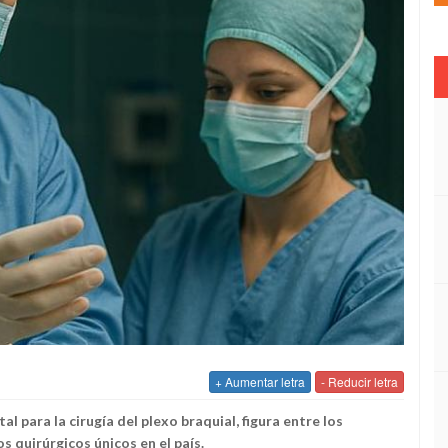
+ Aumentar letra
- Reducir letra
l para la cirugía del plexo braquial, figura entre los
s quirúrgicos únicos en el país.