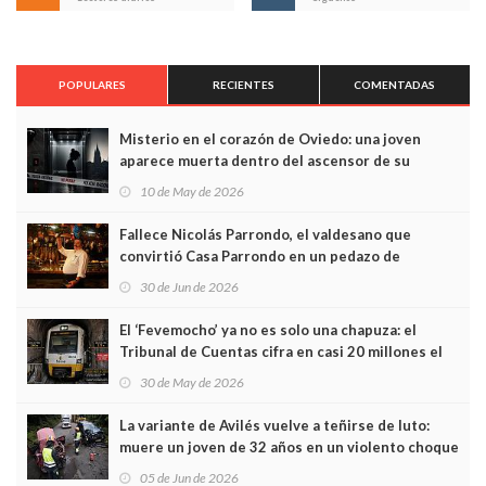
POPULARES
RECIENTES
COMENTADAS
Misterio en el corazón de Oviedo: una joven
aparece muerta dentro del ascensor de su
edificio y las cámaras captan sus últimos minutos
10 de May de 2026
Fallece Nicolás Parrondo, el valdesano que
convirtió Casa Parrondo en un pedazo de
Asturias en Madrid
30 de Jun de 2026
El ‘Fevemocho’ ya no es solo una chapuza: el
Tribunal de Cuentas cifra en casi 20 millones el
sobrecoste de los trenes que no cabían por los
30 de May de 2026
túneles
La variante de Avilés vuelve a teñirse de luto:
muere un joven de 32 años en un violento choque
frontal
05 de Jun de 2026