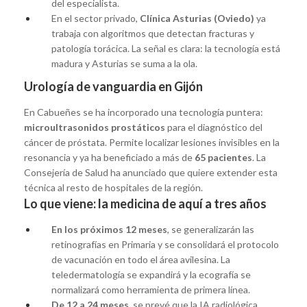
del especialista.
En el sector privado,
Clínica Asturias (Oviedo)
ya
trabaja con algoritmos que detectan fracturas y
patología torácica. La señal es clara: la tecnología está
madura y Asturias se suma a la ola.
Urología de vanguardia en Gijón
En Cabueñes se ha incorporado una tecnología puntera:
microultrasonidos prostáticos
para el diagnóstico del
cáncer de próstata. Permite localizar lesiones invisibles en la
resonancia y ya ha beneficiado a más de
65 pacientes
. La
Consejería de Salud ha anunciado que quiere extender esta
técnica al resto de hospitales de la región.
Lo que viene: la medicina de aquí a tres años
En los próximos 12 meses
, se generalizarán las
retinografías en Primaria y se consolidará el protocolo
de vacunación en todo el área avilesina. La
teledermatología se expandirá y la ecografía se
normalizará como herramienta de primera línea.
De 12 a 24 meses
, se prevé que la IA radiológica