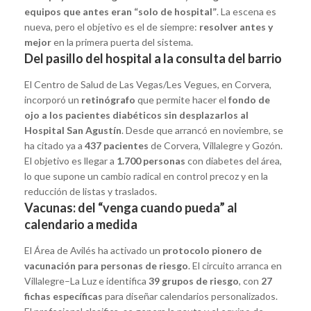
equipos que antes eran “solo de hospital”
. La escena es
nueva, pero el objetivo es el de siempre:
resolver antes y
mejor
en la primera puerta del sistema.
Del pasillo del hospital a la consulta del barrio
El Centro de Salud de Las Vegas/Les Vegues, en Corvera,
incorporó un
retinógrafo
que permite hacer el
fondo de
ojo a los pacientes diabéticos sin desplazarlos al
Hospital San Agustín
. Desde que arrancó en noviembre, se
ha citado ya a
437 pacientes
de Corvera, Villalegre y Gozón.
El objetivo es llegar a
1.700 personas
con diabetes del área,
lo que supone un cambio radical en control precoz y en la
reducción de listas y traslados.
Vacunas: del “venga cuando pueda” al
calendario a medida
El Área de Avilés ha activado un
protocolo pionero de
vacunación para personas de riesgo
. El circuito arranca en
Villalegre–La Luz e identifica
39 grupos de riesgo
, con
27
fichas específicas
para diseñar calendarios personalizados.