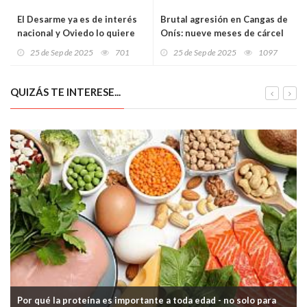
El Desarme ya es de interés
Brutal agresión en Cangas de
nacional y Oviedo lo quiere
Onís: nueve meses de cárcel
vender al mundo
por patear la cabeza de un
25 de Sep de 2025
701
25 de Sep de 2025
1097
guardia civil
QUIZÁS TE INTERESE...
Por qué la proteína es importante a toda edad - no solo para