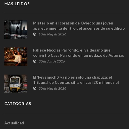
MÁS LEÍDOS
Misterio en el corazón de Oviedo: una joven
aparece muerta dentro del ascensor de su edificio
y las cámaras captan sus últimos minutos
10 de May de 2026
Fallece Nicolás Parrondo, el valdesano que
convirtió Casa Parrondo en un pedazo de Asturias
en Madrid
30 de Jun de 2026
El ‘Fevemocho’ ya no es solo una chapuza: el
Tribunal de Cuentas cifra en casi 20 millones el
sobrecoste de los trenes que no cabían por los
30 de May de 2026
túneles
CATEGORÍAS
Actualidad