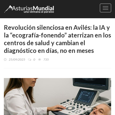
Naveg
Revolución silenciosa en Avilés: la IA y
la “ecografía-fonendo” aterrizan en los
centros de salud y cambian el
diagnóstico en días, no en meses
25/09/2025
0
735