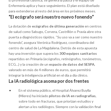
El profesional clasifica, se genera la pauta y el equipo de
Enfermería aplica y hace seguimiento. El plan está diseñado
para extenderse al resto del área en los próximos meses.
“El ecógrafo será nuestro nuevo fonendo”
La dotación de
ecógrafos de última generación
en centros
de salud como Sabugo, Corvera, Castrillón o Pravia abre otra
puerta a diagnósticos rápidos. “Su uso va a ser como nuestro
fonendo”, asegura Verónica Rodríguez, coordinadora del
centro de salud de La Magdalena. Detrás de esta apuesta
hay una inversión que supera los
300 equipos sanitarios
repartidos en Primaria (ecógrafos, retinógrafos, tonómetros,
ECG…) y la creación de un
espacio de datos del SESPA
,
valorado en más de 4 millones de euros, que permitirá
integrar la inteligencia artificial en el día a día clínico.
La IA radiológica asoma por dos frentes
En el sistema público, el Hospital Álvarez Buylla
(Mieres) ha iniciado
pilotos de IA en radiografías
,
sobre todo en fracturas, que priorizan estudios y
alertan a los radiólogos. Siempre con la validación final