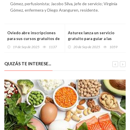
Gómez, perfusionista; Jacobo Silva, jefe de servicio; Virginia
Gómez, enfermera y Diego Aranguren, residente.
Oviedo abre inscripciones
Asturex lanza un servicio
para sus cursos gratuitos de
gratuito para guiar a las
competencias digitales en La
empresas asturianas frente a
19 de Sep de 2025
1137
20 de Sep de 2025
1059
Corredoria
los nuevos aranceles de
Estados Unidos
QUIZÁS TE INTERESE...