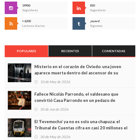
19900
830
Seguidores
Seguidores
+ 6200
¡nuevo!
Lectores diarios
Síguenos
POPULARES
RECIENTES
COMENTADAS
Misterio en el corazón de Oviedo: una joven
aparece muerta dentro del ascensor de su
edificio y las cámaras captan sus últimos minutos
10 de May de 2026
Fallece Nicolás Parrondo, el valdesano que
convirtió Casa Parrondo en un pedazo de
Asturias en Madrid
30 de Jun de 2026
El ‘Fevemocho’ ya no es solo una chapuza: el
Tribunal de Cuentas cifra en casi 20 millones el
sobrecoste de los trenes que no cabían por los
30 de May de 2026