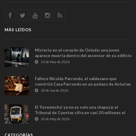
MÁS LEÍDOS
Misterio en el corazón de Oviedo: una joven
aparece muerta dentro del ascensor de su edificio
y las cámaras captan sus últimos minutos
10 de May de 2026
Fallece Nicolás Parrondo, el valdesano que
convirtió Casa Parrondo en un pedazo de Asturias
en Madrid
30 de Jun de 2026
El ‘Fevemocho’ ya no es solo una chapuza: el
Tribunal de Cuentas cifra en casi 20 millones el
sobrecoste de los trenes que no cabían por los
30 de May de 2026
túneles
CATEGORÍAS