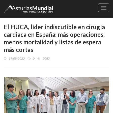
Naveg
El HUCA, líder indiscutible en cirugía
cardiaca en España: más operaciones,
menos mortalidad y listas de espera
más cortas
19/09/2025
0
2085