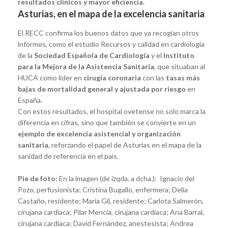
resultados clínicos y mayor eficiencia
.
Asturias, en el mapa de la excelencia sanitaria
El RECC confirma los buenos datos que ya recogían otros
informes, como el estudio Recursos y calidad en cardiología
de la
Sociedad Española de Cardiología
y el
Instituto
para la Mejora de la Asistencia Sanitaria
, que situaban al
HUCA como líder en
cirugía coronaria
con las
tasas más
bajas de mortalidad general y ajustada por riesgo
en
España.
Con estos resultados, el hospital ovetense no solo marca la
diferencia en cifras, sino que también se convierte en un
ejemplo de excelencia asistencial y organización
sanitaria
, reforzando el papel de Asturias en el mapa de la
sanidad de referencia en el país.
Pie de foto:
En la imagen (de izqda. a dcha.): Ignacio del
Pozo, perfusionista; Cristina Bugallo, enfermera; Delia
Castaño, residente; María Gil, residente; Carlota Salmerón,
cirujana cardíaca; Pilar Mencía, cirujana cardíaca; Ana Barral,
cirujana cardiaca; David Fernández, anestesista; Andrea