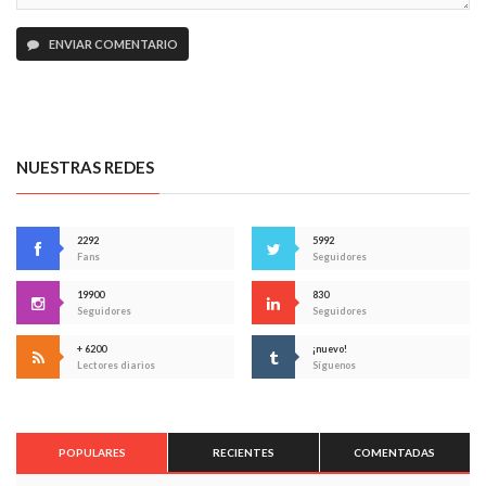
ENVIAR COMENTARIO
NUESTRAS REDES
2292
5992
Fans
Seguidores
19900
830
Seguidores
Seguidores
+ 6200
¡nuevo!
Lectores diarios
Síguenos
POPULARES
RECIENTES
COMENTADAS