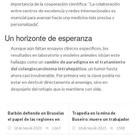
importancia de la cooperación científica: “La colaboración
entre centros de excelencia y redes internacionales es
esencial para avanzar hacia una medicina más precisa y
personalizada”.
Un horizonte de esperanza
Aunque aún faltan ensayos clínicos específicos, los
resultados en laboratorio y modelos animales sitúan este
hallazgo como un
cambio de paradigma en el tratamiento
del colangiocarcinoma intrahepático
, un tumor hasta
ahora casi invulnerable. Por primera vez, la clave podría no
estar en destruir directamente al enemigo, sino en
despojarlo del refugio que lo mantiene con vida.
Barbón defiende en Bruselas
Tragedia en la mina de
el papel de las regiones en
Buseiro: muere un trabajador
los fondos europeos y
al precipitarse con su
18 de Sep de 2025
1363
18 de Sep de 2025
1508
reclama la eliminación del
vehículo por un desnivel de
peaje del Huerna
20 metros