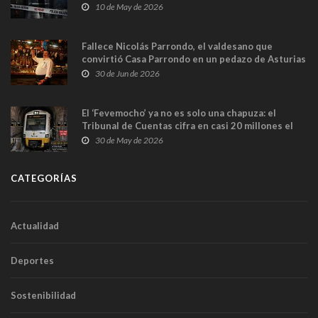
y las cámaras captan sus últimos minutos
10 de May de 2026
Fallece Nicolás Parrondo, el valdesano que
convirtió Casa Parrondo en un pedazo de Asturias
en Madrid
30 de Jun de 2026
El ‘Fevemocho’ ya no es solo una chapuza: el
Tribunal de Cuentas cifra en casi 20 millones el
sobrecoste de los trenes que no cabían por los
30 de May de 2026
túneles
CATEGORÍAS
Actualidad
Deportes
Sostenibilidad