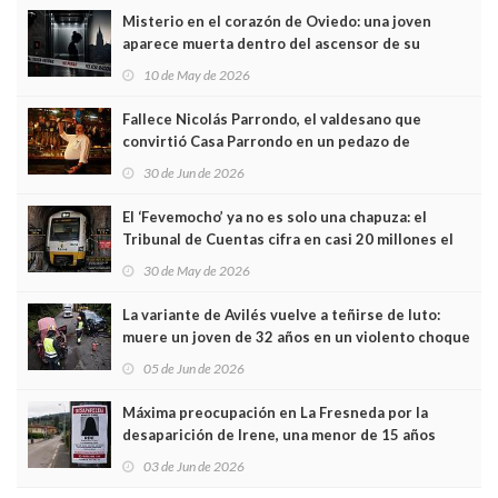
Misterio en el corazón de Oviedo: una joven
aparece muerta dentro del ascensor de su
edificio y las cámaras captan sus últimos minutos
10 de May de 2026
Fallece Nicolás Parrondo, el valdesano que
convirtió Casa Parrondo en un pedazo de
Asturias en Madrid
30 de Jun de 2026
El ‘Fevemocho’ ya no es solo una chapuza: el
Tribunal de Cuentas cifra en casi 20 millones el
sobrecoste de los trenes que no cabían por los
30 de May de 2026
túneles
La variante de Avilés vuelve a teñirse de luto:
muere un joven de 32 años en un violento choque
frontal
05 de Jun de 2026
Máxima preocupación en La Fresneda por la
desaparición de Irene, una menor de 15 años
03 de Jun de 2026