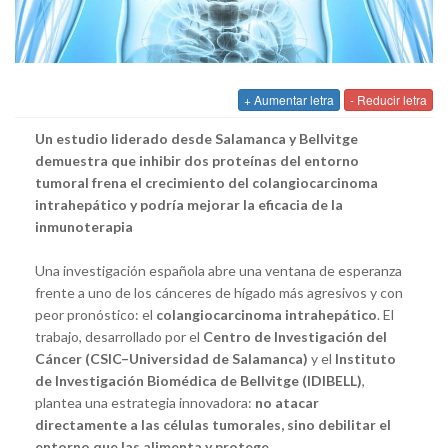
+ Aumentar letra
- Reducir letra
Un estudio liderado desde Salamanca y Bellvitge
demuestra que inhibir dos proteínas del entorno
tumoral frena el crecimiento del colangiocarcinoma
intrahepático y podría mejorar la eficacia de la
inmunoterapia
Una investigación española abre una ventana de esperanza
frente a uno de los cánceres de hígado más agresivos y con
peor pronóstico: el
colangiocarcinoma intrahepático
. El
trabajo, desarrollado por el
Centro de Investigación del
Cáncer (CSIC–Universidad de Salamanca)
y el
Instituto
de Investigación Biomédica de Bellvitge (IDIBELL)
,
plantea una estrategia innovadora:
no atacar
directamente a las células tumorales, sino debilitar el
entorno que las alimenta y protege
.