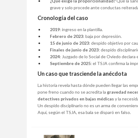
¿Qué exige la proporcionalidad?
Que la sanc
grave y solo procede ante conductas reiterada
Cronología del caso
2019
: ingreso en la plantilla.
Febrero de 2023
: baja por depresión.
15 de junio de 2023
: despido objetivo por c
Finales de junio de 2023
: despido disciplinar
2024
: Juzgado de lo Social de Oviedo declara
Septiembre de 2025
: el TSJA confirma la im
Un caso que trasciende la anécdota
La historia revela hasta dónde pueden llegar las empr
pone freno cuando no se acredita la
gravedad nece
detectives privados en bajas médicas
y la necesi
Un despido disciplinario no es un arma de convenien
Aquí, según el TSJA, esa bala se disparó en falso.