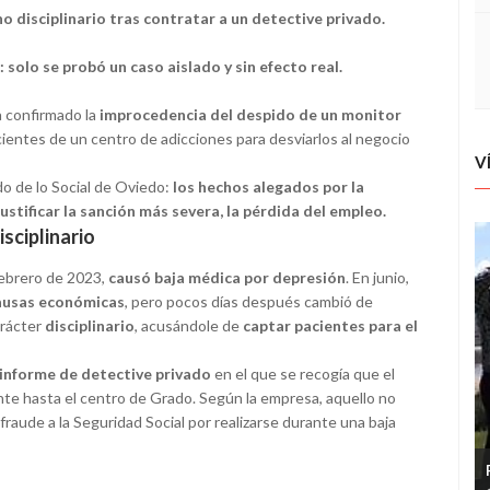
 disciplinario tras contratar a un detective privado.
 solo se probó un caso aislado y sin efecto real.
a confirmado la
improcedencia del despido de un monitor
ientes de un centro de adicciones para desviarlos al negocio
V
ado de lo Social de Oviedo:
los hechos alegados por la
stificar la sanción más severa, la pérdida del empleo.
sciplinario
febrero de 2023,
causó baja médica por depresión
. En junio,
causas económicas
, pero pocos días después cambió de
arácter
disciplinario
, acusándole de
captar pacientes para el
informe de detective privado
en el que se recogía que el
e hasta el centro de Grado. Según la empresa, aquello no
fraude a la Seguridad Social por realizarse durante una baja