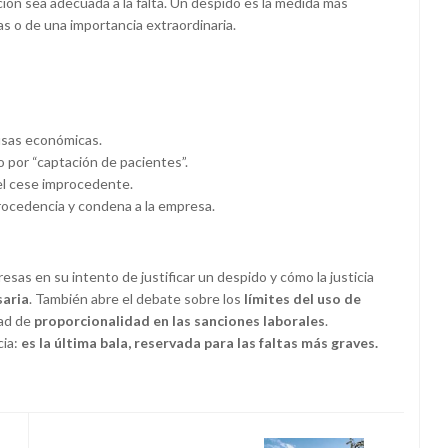
ión sea adecuada a la falta. Un despido es la medida más
s o de una importancia extraordinaria.
ausas económicas.
io por “captación de pacientes”.
 el cese improcedente.
procedencia y condena a la empresa.
esas en su intento de justificar un despido y cómo la justicia
saria
. También abre el debate sobre los
límites del uso de
dad de
proporcionalidad en las sanciones laborales
.
cia:
es la última bala, reservada para las faltas más graves.