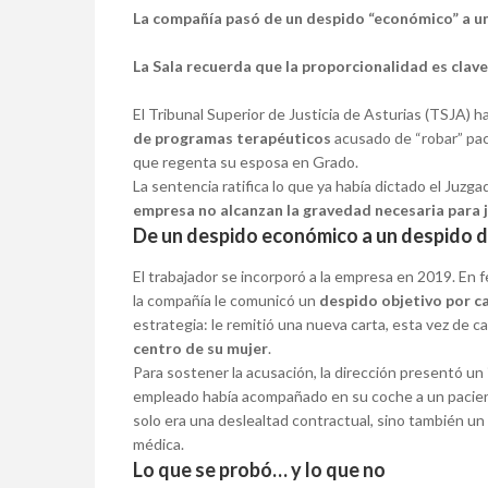
La compañía pasó de un despido “económico” a uno
La Sala recuerda que la proporcionalidad es clave:
El Tribunal Superior de Justicia de Asturias (TSJA) h
de programas terapéuticos
acusado de “robar” pac
que regenta su esposa en Grado.
La sentencia ratifica lo que ya había dictado el Juzg
empresa no alcanzan la gravedad necesaria para ju
De un despido económico a un despido di
El trabajador se incorporó a la empresa en 2019. En 
la compañía le comunicó un
despido objetivo por 
estrategia: le remitió una nueva carta, esta vez de c
centro de su mujer
.
Para sostener la acusación, la dirección presentó un
empleado había acompañado en su coche a un pacient
solo era una deslealtad contractual, sino también un 
médica.
Lo que se probó… y lo que no