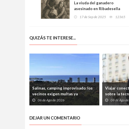
La viuda del ganadero
asesinado en Ribadesella
rompe su silencio: “Los
17 de Sep de 2025
12365
asaltantes hablaban
español y le cubrieron la
cabeza con una manta, Toño
QUIZÁS TE INTERESE...
decía que no podía respirar”
Salinas, camping improvisado: los
Viajar conec
vecinos exigen multas ya
sobre la tec
06 de Ago de 2026
06 de Ago d
DEJAR UN COMENTARIO