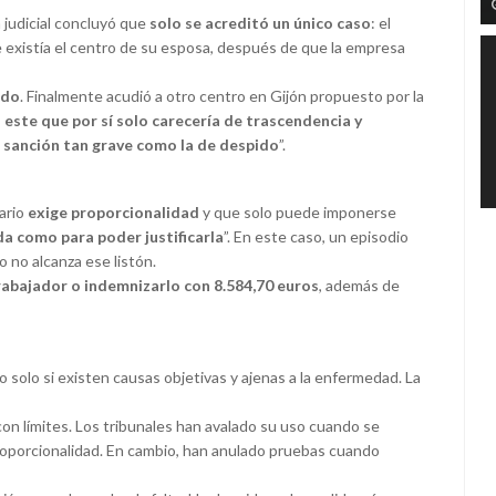
 judicial concluyó que
solo se acreditó un único caso
: el
ue existía el centro de su esposa, después de que la empresa
ado
. Finalmente acudió a otro centro en Gijón propuesto por la
 este que por sí solo carecería de trascendencia y
 sanción tan grave como la de despido
”.
nario
exige proporcionalidad
y que solo puede imponerse
a como para poder justificarla
”. En este caso, un episodio
o no alcanza ese listón.
rabajador o indemnizarlo con 8.584,70 euros
, además de
ro solo si existen causas objetivas y ajenas a la enfermedad. La
con límites. Los tribunales han avalado su uso cuando se
oporcionalidad. En cambio, han anulado pruebas cuando