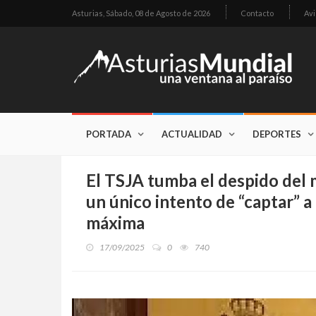
Asturias,
Sábado, 08 de Agosto de 2026
Contacto
Avi
PORTADA
ACTUALIDAD
DEPORTES
El TSJA tumba el despido del 
un único intento de “captar” a 
máxima
17/09/2025
0
740