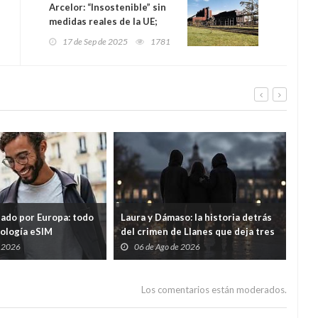
Arcelor: “Insostenible” sin
medidas reales de la UE;
Asturias en riesgo de
17 de Sep de 2025
1781
perder sus altos hornos
tado por Europa: todo
Laura y Dámaso: la historia detrás
El 
nología eSIM
del crimen de Llanes que deja tres
cad
hijos huérfanos
sid
e 2026
06 de Ago de 2026
0
Guar
por
Los comentarios están moderados.