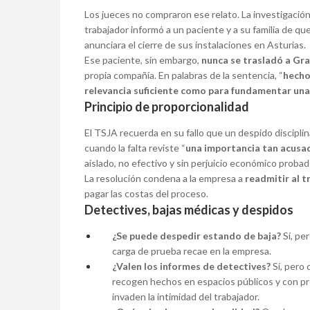
Los jueces no compraron ese relato. La investigación
trabajador informó a un paciente y a su familia de q
anunciara el cierre de sus instalaciones en Asturias.
Ese paciente, sin embargo,
nunca se trasladó a Gr
propia compañía. En palabras de la sentencia, “
hecho
relevancia suficiente como para fundamentar una
Principio de proporcionalidad
El TSJA recuerda en su fallo que un despido discipli
cuando la falta reviste “
una importancia tan acusad
aislado, no efectivo y sin perjuicio económico probad
La resolución condena a la empresa a
readmitir al t
pagar las costas del proceso.
Detectives, bajas médicas y despidos
¿Se puede despedir estando de baja?
Sí, pe
carga de prueba recae en la empresa.
¿Valen los informes de detectives?
Sí, pero 
recogen hechos en espacios públicos y con pr
invaden la intimidad del trabajador.