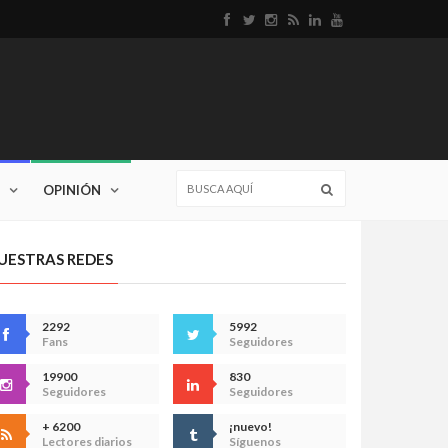
OPINIÓN
UESTRAS REDES
2292
5992
Fans
Seguidores
19900
830
Seguidores
Seguidores
+ 6200
¡nuevo!
Lectores diarios
Síguenos