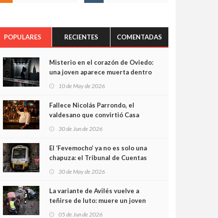
POPULARES
RECIENTES
COMENTADAS
Misterio en el corazón de Oviedo:
una joven aparece muerta dentro
del ascensor de su edificio y las
10 de May de 2026
cámaras captan sus últimos
minutos
Fallece Nicolás Parrondo, el
valdesano que convirtió Casa
Parrondo en un pedazo de
30 de Jun de 2026
Asturias en Madrid
El ‘Fevemocho’ ya no es solo una
chapuza: el Tribunal de Cuentas
cifra en casi 20 millones el
30 de May de 2026
sobrecoste de los trenes que no
cabían por los túneles
La variante de Avilés vuelve a
teñirse de luto: muere un joven
de 32 años en un violento choque
05 de Jun de 2026