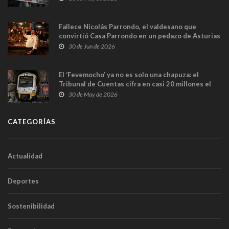
Fallece Nicolás Parrondo, el valdesano que
convirtió Casa Parrondo en un pedazo de Asturias
en Madrid
30 de Jun de 2026
El ‘Fevemocho’ ya no es solo una chapuza: el
Tribunal de Cuentas cifra en casi 20 millones el
sobrecoste de los trenes que no cabían por los
30 de May de 2026
túneles
CATEGORÍAS
Actualidad
Deportes
Sostenibilidad