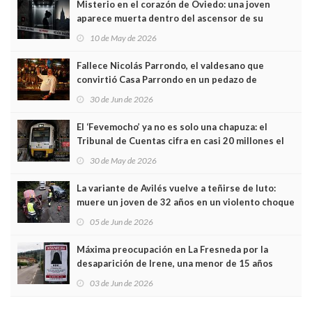
Misterio en el corazón de Oviedo: una joven
aparece muerta dentro del ascensor de su
edificio y las cámaras captan sus últimos minutos
10 de May de 2026
Fallece Nicolás Parrondo, el valdesano que
convirtió Casa Parrondo en un pedazo de
Asturias en Madrid
30 de Jun de 2026
El ‘Fevemocho’ ya no es solo una chapuza: el
Tribunal de Cuentas cifra en casi 20 millones el
sobrecoste de los trenes que no cabían por los
30 de May de 2026
túneles
La variante de Avilés vuelve a teñirse de luto:
muere un joven de 32 años en un violento choque
frontal
05 de Jun de 2026
Máxima preocupación en La Fresneda por la
desaparición de Irene, una menor de 15 años
03 de Jun de 2026