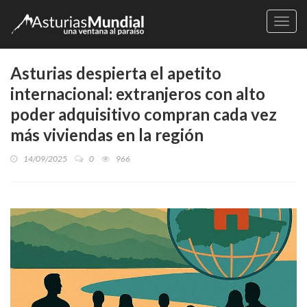
Naveg
Asturias despierta el apetito
internacional: extranjeros con alto
poder adquisitivo compran cada vez
más viviendas en la región
14/09/2025
0
966