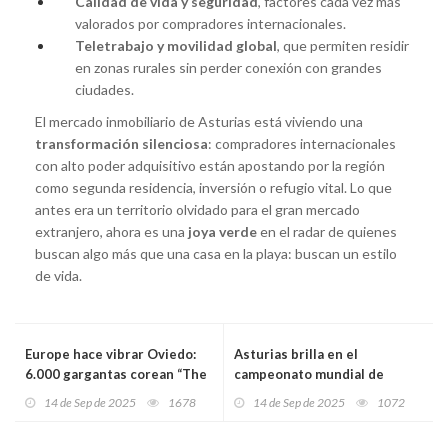
Calidad de vida y seguridad
, factores cada vez más
valorados por compradores internacionales.
Teletrabajo y movilidad global
, que permiten residir
en zonas rurales sin perder conexión con grandes
ciudades.
El mercado inmobiliario de Asturias está viviendo una
transformación silenciosa
: compradores internacionales
con alto poder adquisitivo están apostando por la región
como segunda residencia, inversión o refugio vital. Lo que
antes era un territorio olvidado para el gran mercado
extranjero, ahora es una
joya verde
en el radar de quienes
buscan algo más que una casa en la playa: buscan un estilo
de vida.
Europe hace vibrar Oviedo:
Asturias brilla en el
6.000 gargantas corean “The
campeonato mundial de
Final Countdown” en una
patatas bravas: Inferno
14 de Sep de 2025
1678
14 de Sep de 2025
1072
noche histórica en La Ería
Gastrobar y El Dólar, entre
los 16 finalistas de Palencia