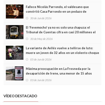
Fallece Nicolás Parrondo, el valdesano que
convirtió Casa Parrondo en un pedazo de
Asturias en Madrid
30 de Jun de 2026
El ‘Fevemocho’ ya no es solo una chapuza: el
Tribunal de Cuentas cifra en casi 20 millones el
sobrecoste de los trenes que no cabían por los
30 de May de 2026
túneles
La variante de Avilés vuelve a teñirse de luto:
muere un joven de 32 años en un violento choque
frontal
05 de Jun de 2026
Máxima preocupación en La Fresneda por la
desaparición de Irene, una menor de 15 años
03 de Jun de 2026
VÍDEO DESTACADO