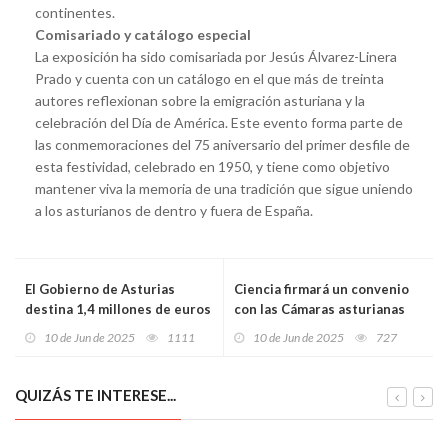
continentes.
Comisariado y catálogo especial
La exposición ha sido comisariada por Jesús Álvarez-Linera
Prado y cuenta con un catálogo en el que más de treinta
autores reflexionan sobre la emigración asturiana y la
celebración del Día de América. Este evento forma parte de
las conmemoraciones del 75 aniversario del primer desfile de
esta festividad, celebrado en 1950, y tiene como objetivo
mantener viva la memoria de una tradición que sigue uniendo
a los asturianos de dentro y fuera de España.
El Gobierno de Asturias
Ciencia firmará un convenio
destina 1,4 millones de euros
con las Cámaras asturianas
a impulsar el crecimiento de
para poner en marcha un plan
10 de Jun de 2025
1111
10 de Jun de 2025
727
empresas tecnológicas
de relevo generacional en el
innovadoras
comercio minorista
QUIZÁS TE INTERESE...