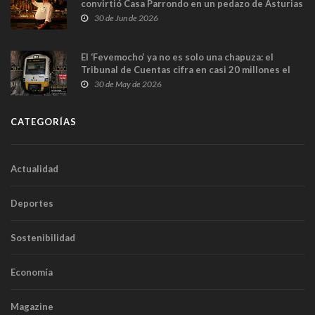
convirtió Casa Parrondo en un pedazo de Asturias
en Madrid
30 de Jun de 2026
El ‘Fevemocho’ ya no es solo una chapuza: el
Tribunal de Cuentas cifra en casi 20 millones el
sobrecoste de los trenes que no cabían por los
30 de May de 2026
túneles
CATEGORÍAS
Actualidad
Deportes
Sostenibilidad
Economía
Magazine