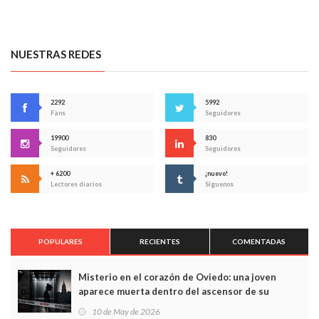
NUESTRAS REDES
2292
5992
Fans
Seguidores
19900
830
Seguidores
Seguidores
+ 6200
¡nuevo!
Lectores diarios
Síguenos
POPULARES
RECIENTES
COMENTADAS
Misterio en el corazón de Oviedo: una joven
aparece muerta dentro del ascensor de su
edificio y las cámaras captan sus últimos minutos
10 de May de 2026