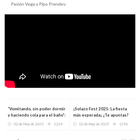
Pasión Vega y Pipo Prendes:
“Vomitando, sin poder dormir
¡Solazo Fest 2025: La fiesta
y haciendo cola para el baño”:
más esperada¡ ¿Te apuntas?
investigan una intoxicación
02 de May de 2025
1224
02 de May de 2025
1256
masiva que arruinó el viaje de
estudios de 60 niños de Gijón