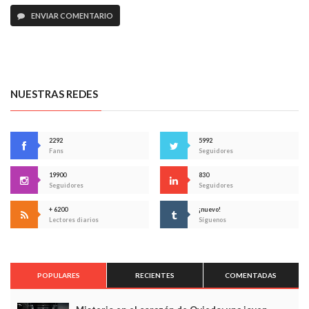
ENVIAR COMENTARIO
NUESTRAS REDES
2292
5992
Fans
Seguidores
19900
830
Seguidores
Seguidores
+ 6200
¡nuevo!
Lectores diarios
Síguenos
POPULARES
RECIENTES
COMENTADAS