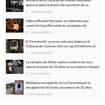
Misterio en el corazón de Oviedo: una joven
aparece muerta dentro del ascensor de su
edificio y las cámaras captan sus últimos minutos
10 de May de 2026
Fallece Nicolás Parrondo, el valdesano que
convirtió Casa Parrondo en un pedazo de
Asturias en Madrid
30 de Jun de 2026
El ‘Fevemocho’ ya no es solo una chapuza: el
Tribunal de Cuentas cifra en casi 20 millones el
sobrecoste de los trenes que no cabían por los
30 de May de 2026
túneles
La variante de Avilés vuelve a teñirse de luto:
muere un joven de 32 años en un violento choque
frontal
05 de Jun de 2026
Máxima preocupación en La Fresneda por la
desaparición de Irene, una menor de 15 años
03 de Jun de 2026