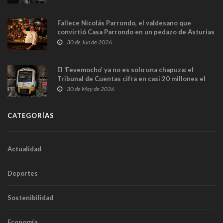
Fallece Nicolás Parrondo, el valdesano que
convirtió Casa Parrondo en un pedazo de Asturias
en Madrid
30 de Jun de 2026
El ‘Fevemocho’ ya no es solo una chapuza: el
Tribunal de Cuentas cifra en casi 20 millones el
sobrecoste de los trenes que no cabían por los
30 de May de 2026
túneles
CATEGORÍAS
Actualidad
Deportes
Sostenibilidad
Economía