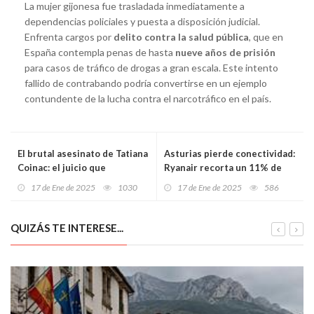
La mujer gijonesa fue trasladada inmediatamente a
dependencias policiales y puesta a disposición judicial.
Enfrenta cargos por
delito contra la salud pública
, que en
España contempla penas de hasta
nueve años de prisión
para casos de tráfico de drogas a gran escala. Este intento
fallido de contrabando podría convertirse en un ejemplo
contundente de la lucha contra el narcotráfico en el país.
El brutal asesinato de Tatiana
Asturias pierde conectividad:
Coinac: el juicio que
Ryanair recorta un 11% de
conmociona a Oviedo y busca
sus operaciones
17 de Ene de 2025
1030
17 de Ene de 2025
586
la máxima condena
QUIZÁS TE INTERESE...