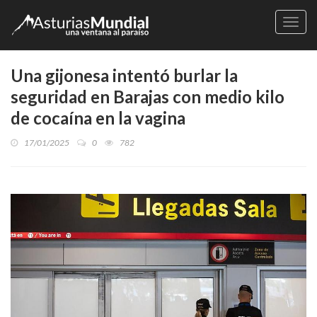
Naveg
Una gijonesa intentó burlar la
seguridad en Barajas con medio kilo
de cocaína en la vagina
17/01/2025
0
782