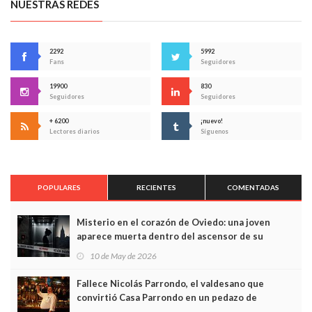
NUESTRAS REDES
2292
5992
Fans
Seguidores
19900
830
Seguidores
Seguidores
+ 6200
¡nuevo!
Lectores diarios
Síguenos
POPULARES
RECIENTES
COMENTADAS
Misterio en el corazón de Oviedo: una joven
aparece muerta dentro del ascensor de su
edificio y las cámaras captan sus últimos minutos
10 de May de 2026
Fallece Nicolás Parrondo, el valdesano que
convirtió Casa Parrondo en un pedazo de
Asturias en Madrid