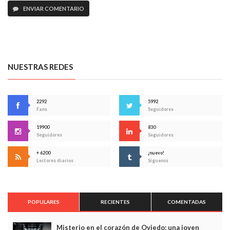
ENVIAR COMENTARIO
NUESTRAS REDES
2292
5992
Fans
Seguidores
19900
830
Seguidores
Seguidores
+ 6200
¡nuevo!
Lectores diarios
Síguenos
POPULARES
RECIENTES
COMENTADAS
Misterio en el corazón de Oviedo: una joven