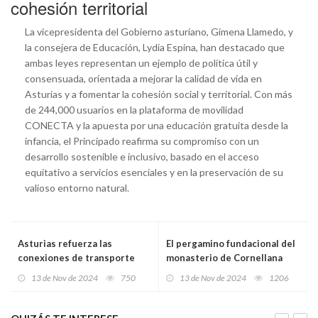
cohesión territorial
La vicepresidenta del Gobierno asturiano, Gimena Llamedo, y
la consejera de Educación, Lydia Espina, han destacado que
ambas leyes representan un ejemplo de política útil y
consensuada, orientada a mejorar la calidad de vida en
Asturias y a fomentar la cohesión social y territorial. Con más
de 244,000 usuarios en la plataforma de movilidad
CONECTA y la apuesta por una educación gratuita desde la
infancia, el Principado reafirma su compromiso con un
desarrollo sostenible e inclusivo, basado en el acceso
equitativo a servicios esenciales y en la preservación de su
valioso entorno natural.
Asturias refuerza las
El pergamino fundacional del
conexiones de transporte
monasterio de Cornellana
entre Lluanco/Luanco y
regresa a Asturias tras mil
13 de Nov de 2024
750
13 de Nov de 2024
1206
Oviedo/Uviéu y Gijón/Xixón
años para una exhibición
los fines de semana y festivos
histórica