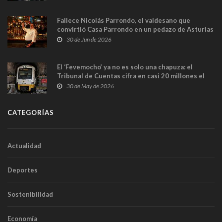
Fallece Nicolás Parrondo, el valdesano que
convirtió Casa Parrondo en un pedazo de Asturias
en Madrid
30 de Jun de 2026
El ‘Fevemocho’ ya no es solo una chapuza: el
Tribunal de Cuentas cifra en casi 20 millones el
sobrecoste de los trenes que no cabían por los
30 de May de 2026
túneles
CATEGORÍAS
Actualidad
Deportes
Sostenibilidad
Economía