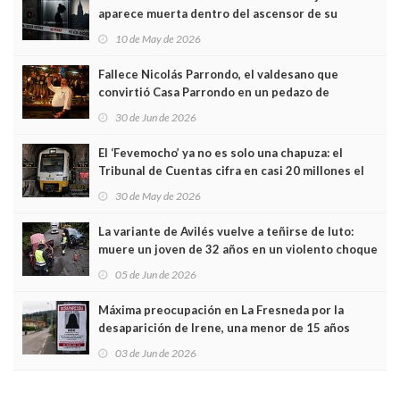
aparece muerta dentro del ascensor de su
edificio y las cámaras captan sus últimos minutos
10 de May de 2026
Fallece Nicolás Parrondo, el valdesano que
convirtió Casa Parrondo en un pedazo de
Asturias en Madrid
30 de Jun de 2026
El ‘Fevemocho’ ya no es solo una chapuza: el
Tribunal de Cuentas cifra en casi 20 millones el
sobrecoste de los trenes que no cabían por los
30 de May de 2026
túneles
La variante de Avilés vuelve a teñirse de luto:
muere un joven de 32 años en un violento choque
frontal
05 de Jun de 2026
Máxima preocupación en La Fresneda por la
desaparición de Irene, una menor de 15 años
03 de Jun de 2026