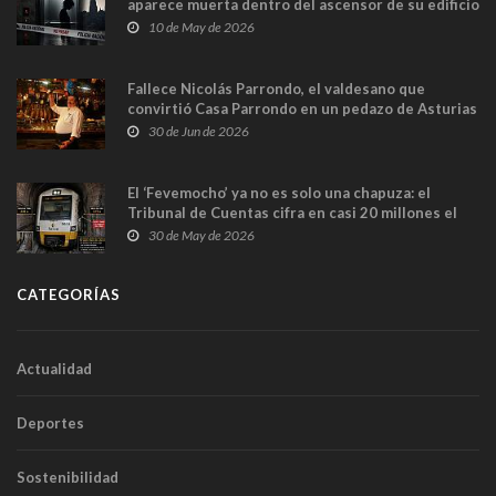
aparece muerta dentro del ascensor de su edificio
y las cámaras captan sus últimos minutos
10 de May de 2026
Fallece Nicolás Parrondo, el valdesano que
convirtió Casa Parrondo en un pedazo de Asturias
en Madrid
30 de Jun de 2026
El ‘Fevemocho’ ya no es solo una chapuza: el
Tribunal de Cuentas cifra en casi 20 millones el
sobrecoste de los trenes que no cabían por los
30 de May de 2026
túneles
CATEGORÍAS
Actualidad
Deportes
Sostenibilidad