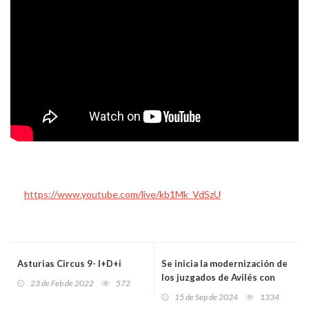
https://www.youtube.com/live/kb1Mk_VdSzU
Asturias Circus 9- I+D+i
Se inicia la modernización de
los juzgados de Avilés con
23 de Feb de 2022
572
una inversión de 337.000
15 de Sep de 2024
1334
euros