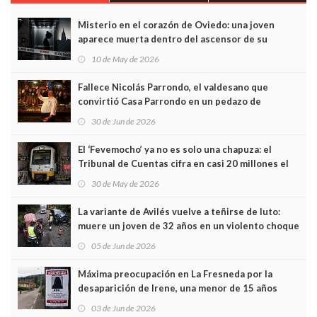
Misterio en el corazón de Oviedo: una joven
aparece muerta dentro del ascensor de su
edificio y las cámaras captan sus últimos minutos
10 de May de 2026
Fallece Nicolás Parrondo, el valdesano que
convirtió Casa Parrondo en un pedazo de
Asturias en Madrid
30 de Jun de 2026
El ‘Fevemocho’ ya no es solo una chapuza: el
Tribunal de Cuentas cifra en casi 20 millones el
sobrecoste de los trenes que no cabían por los
30 de May de 2026
túneles
La variante de Avilés vuelve a teñirse de luto:
muere un joven de 32 años en un violento choque
frontal
05 de Jun de 2026
Máxima preocupación en La Fresneda por la
desaparición de Irene, una menor de 15 años
03 de Jun de 2026