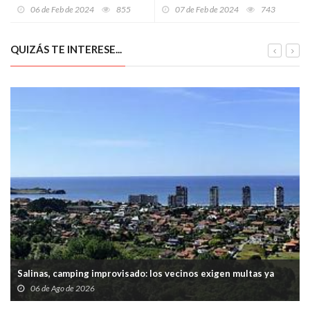
montaña, en las
Antroxu en Gijón
06 de Feb de 2024
855
07 de Feb de 2024
743
inmediaciones de Tuiza, en
Lena
QUIZÁS TE INTERESE...
Salinas, camping improvisado: los vecinos exigen multas ya
06 de Ago de 2026