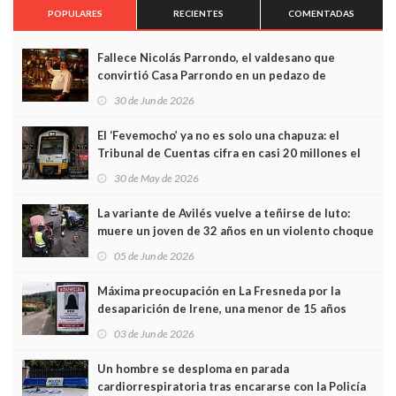
POPULARES
RECIENTES
COMENTADAS
Fallece Nicolás Parrondo, el valdesano que
convirtió Casa Parrondo en un pedazo de
Asturias en Madrid
30 de Jun de 2026
El ‘Fevemocho’ ya no es solo una chapuza: el
Tribunal de Cuentas cifra en casi 20 millones el
sobrecoste de los trenes que no cabían por los
30 de May de 2026
túneles
La variante de Avilés vuelve a teñirse de luto:
muere un joven de 32 años en un violento choque
frontal
05 de Jun de 2026
Máxima preocupación en La Fresneda por la
desaparición de Irene, una menor de 15 años
03 de Jun de 2026
Un hombre se desploma en parada
cardiorrespiratoria tras encararse con la Policía