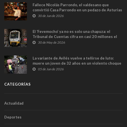
Fallece Nicolás Parrondo, el valdesano que
convirtió Casa Parrondo en un pedazo de Asturias
en Madrid
30 de Jun de 2026
El ‘Fevemocho’ ya no es solo una chapuza: el
Tribunal de Cuentas cifra en casi 20 millones el
sobrecoste de los trenes que no cabían por los
30 de May de 2026
túneles
La variante de Avilés vuelve a teñirse de luto:
muere un joven de 32 años en un violento choque
frontal
05 de Jun de 2026
CATEGORÍAS
Actualidad
Deportes