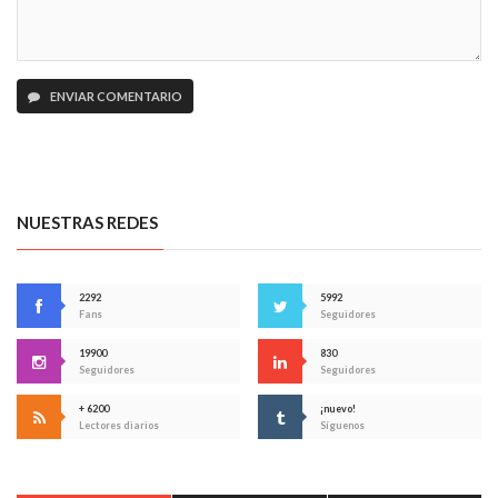
ENVIAR COMENTARIO
NUESTRAS REDES
2292
5992
Fans
Seguidores
19900
830
Seguidores
Seguidores
+ 6200
¡nuevo!
Lectores diarios
Síguenos