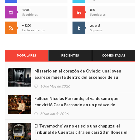
19900
830
Seguidores
Seguidores
+ 6200
¡nuevo!
Lectores diarios
Síguenos
POPULARES
RECIENTES
COMENTADAS
Misterio en el corazón de Oviedo: una joven
aparece muerta dentro del ascensor de su
edificio y las cámaras captan sus últimos minutos
10 de May de 2026
Fallece Nicolás Parrondo, el valdesano que
convirtió Casa Parrondo en un pedazo de
Asturias en Madrid
30 de Jun de 2026
El ‘Fevemocho’ ya no es solo una chapuza: el
Tribunal de Cuentas cifra en casi 20 millones el
sobrecoste de los trenes que no cabían por los