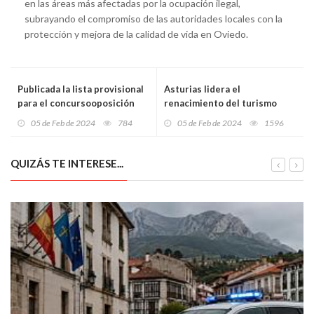
en las áreas más afectadas por la ocupación ilegal,
subrayando el compromiso de las autoridades locales con la
protección y mejora de la calidad de vida en Oviedo.
Publicada la lista provisional
Asturias lidera el
para el concursooposición
renacimiento del turismo
del cuerpo de maestros con
rural en 2023 con récords de
05 de Feb de 2024
784
05 de Feb de 2024
1596
5.869 admitidos
visitantes y pernoctaciones
QUIZÁS TE INTERESE...