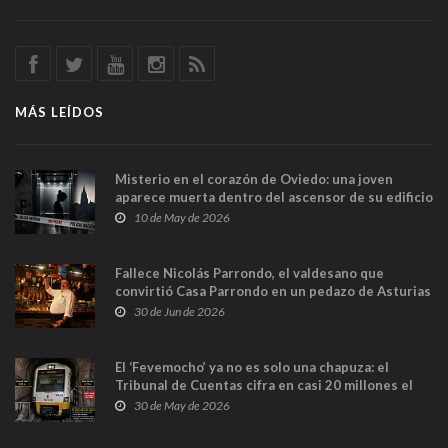
MÁS LEÍDOS
Misterio en el corazón de Oviedo: una joven
aparece muerta dentro del ascensor de su edificio
y las cámaras captan sus últimos minutos
10 de May de 2026
Fallece Nicolás Parrondo, el valdesano que
convirtió Casa Parrondo en un pedazo de Asturias
en Madrid
30 de Jun de 2026
El ‘Fevemocho’ ya no es solo una chapuza: el
Tribunal de Cuentas cifra en casi 20 millones el
sobrecoste de los trenes que no cabían por los
30 de May de 2026
túneles