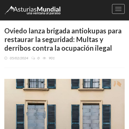
Naveg
Oviedo lanza brigada antiokupas para
restaurar la seguridad: Multas y
derribos contra la ocupación ilegal
05/02/2024
0
901