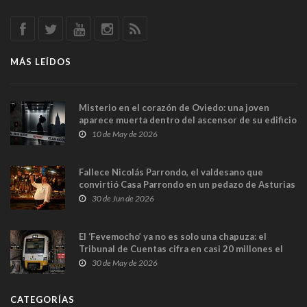
MÁS LEÍDOS
Misterio en el corazón de Oviedo: una joven
aparece muerta dentro del ascensor de su edificio
y las cámaras captan sus últimos minutos
10 de May de 2026
Fallece Nicolás Parrondo, el valdesano que
convirtió Casa Parrondo en un pedazo de Asturias
en Madrid
30 de Jun de 2026
El ‘Fevemocho’ ya no es solo una chapuza: el
Tribunal de Cuentas cifra en casi 20 millones el
sobrecoste de los trenes que no cabían por los
30 de May de 2026
túneles
CATEGORÍAS