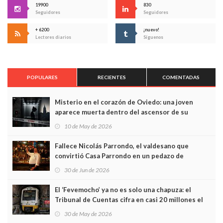
19900
830
Seguidores
Seguidores
+ 6200
¡nuevo!
Lectores diarios
Síguenos
POPULARES
RECIENTES
COMENTADAS
Misterio en el corazón de Oviedo: una joven
aparece muerta dentro del ascensor de su
edificio y las cámaras captan sus últimos minutos
10 de May de 2026
Fallece Nicolás Parrondo, el valdesano que
convirtió Casa Parrondo en un pedazo de
Asturias en Madrid
30 de Jun de 2026
El ‘Fevemocho’ ya no es solo una chapuza: el
Tribunal de Cuentas cifra en casi 20 millones el
sobrecoste de los trenes que no cabían por los
30 de May de 2026
túneles