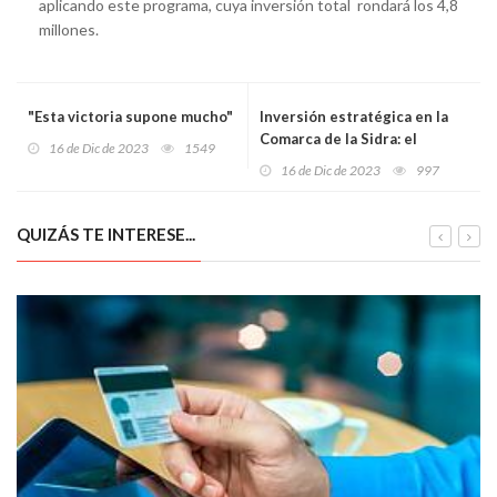
aplicando este programa, cuya inversión total rondará los 4,8
millones.
"Esta victoria supone mucho"
Inversión estratégica en la
Comarca de la Sidra: el
16 de Dic de 2023
1549
presupuesto para 2024
16 de Dic de 2023
997
superará los 3,3 millones de
euros
QUIZÁS TE INTERESE...