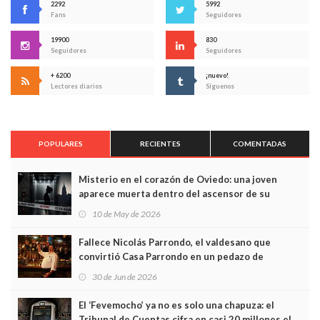
2292
5992
Fans
Seguidores
19900
830
Seguidores
Seguidores
+ 6200
¡nuevo!
Lectores diarios
Síguenos
POPULARES
RECIENTES
COMENTADAS
Misterio en el corazón de Oviedo: una joven
aparece muerta dentro del ascensor de su
edificio y las cámaras captan sus últimos minutos
10 de May de 2026
Fallece Nicolás Parrondo, el valdesano que
convirtió Casa Parrondo en un pedazo de
Asturias en Madrid
30 de Jun de 2026
El ‘Fevemocho’ ya no es solo una chapuza: el
Tribunal de Cuentas cifra en casi 20 millones el