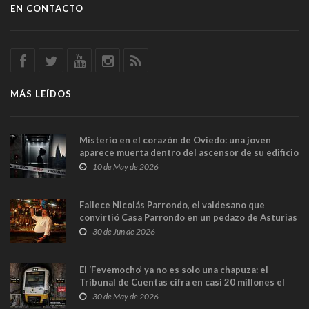
EN CONTACTO
MÁS LEÍDOS
Misterio en el corazón de Oviedo: una joven
aparece muerta dentro del ascensor de su edificio
y las cámaras captan sus últimos minutos
10 de May de 2026
Fallece Nicolás Parrondo, el valdesano que
convirtió Casa Parrondo en un pedazo de Asturias
en Madrid
30 de Jun de 2026
El ‘Fevemocho’ ya no es solo una chapuza: el
Tribunal de Cuentas cifra en casi 20 millones el
sobrecoste de los trenes que no cabían por los
30 de May de 2026
túneles