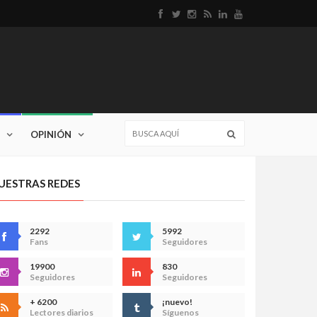
OPINIÓN
UESTRAS REDES
2292
5992
Fans
Seguidores
19900
830
Seguidores
Seguidores
+ 6200
¡nuevo!
Lectores diarios
Síguenos