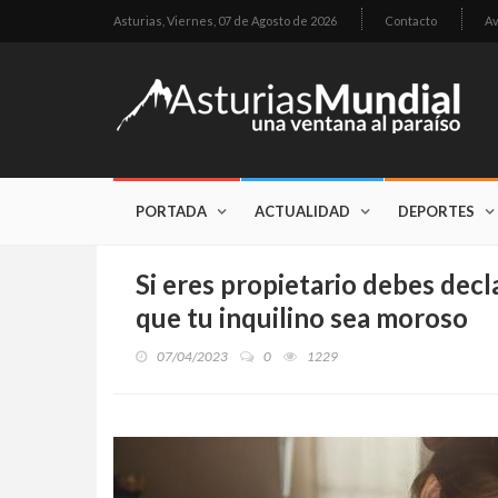
Asturias,
Viernes, 07 de Agosto de 2026
Contacto
Av
PORTADA
ACTUALIDAD
DEPORTES
Si eres propietario debes decla
que tu inquilino sea moroso
07/04/2023
0
1229