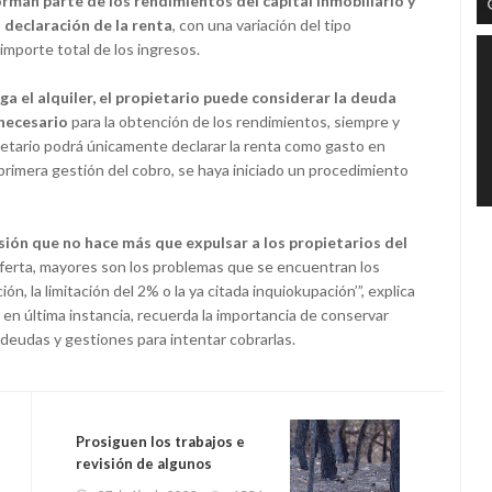
orman parte de los rendimientos del capital inmobiliario y
a declaración de la renta
, con una variación del tipo
mporte total de los ingresos.
paga el alquiler, el propietario puede considerar la deuda
necesario
para la obtención de los rendimientos, siempre y
ietario podrá únicamente declarar la renta como gasto en
primera gestión del cobro, se haya iniciado un procedimiento
ión que no hace más que expulsar a los propietarios del
oferta, mayores son los problemas que se encuentran los
n, la limitación del 2% o la ya citada inquiokupación’”, explica
, en última instancia, recuerda la importancia de conservar
deudas y gestiones para intentar cobrarlas.
Prosiguen los trabajos e
revisión de algunos
incendios forestales de la