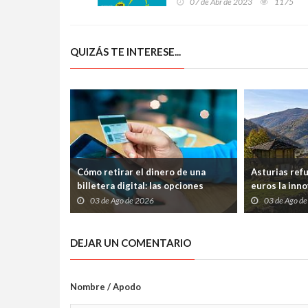
07 de Abr de 2023
1175
QUIZÁS TE INTERESE...
Cómo retirar el dinero de una
Asturias ref
billetera digital: las opciones
euros la inno
disponibles
frenar la pér
03 de Ago de 2026
03 de Ago d
DEJAR UN COMENTARIO
Nombre / Apodo