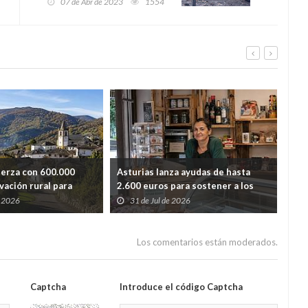
07 de Abr de 2023
1554
región
uerza con 600.000
Asturias lanza ayudas de hasta
Ast
vación rural para
2.600 euros para sostener a los
lim
dida de población
autónomos de los pueblos con
y r
e 2026
31 de Jul de 2026
2
menos población
Los comentarios están moderados.
Captcha
Introduce el código Captcha