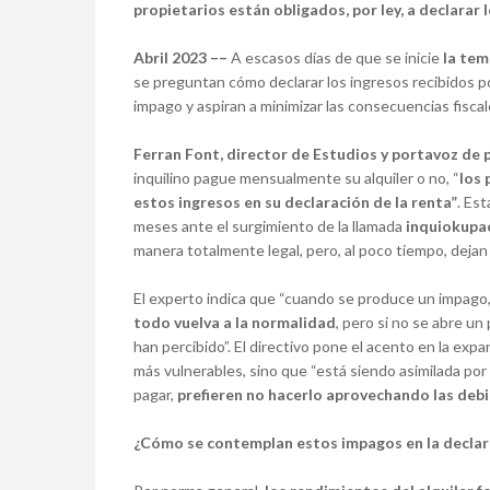
propietarios están obligados, por ley, a declarar l
Abril 2023 ––
A escasos días de que se inicie
la tem
se preguntan cómo declarar los ingresos recibidos po
impago y aspiran a minimizar las consecuencias fisca
Ferran Font, director de Estudios y portavoz de
inquilino pague mensualmente su alquiler o no, “
los 
estos ingresos en su declaración de la renta”
. Es
meses ante el surgimiento de la llamada
inquiokupa
manera totalmente legal, pero, al poco tiempo, dejan 
El experto indica que “cuando se produce un impago
todo vuelva a la normalidad
, pero si no se abre un
han percibido”. El directivo pone el acento en la expa
más vulnerables, sino que “está siendo asimilada p
pagar,
prefieren no hacerlo aprovechando las debi
¿Cómo se contemplan estos impagos en la declar