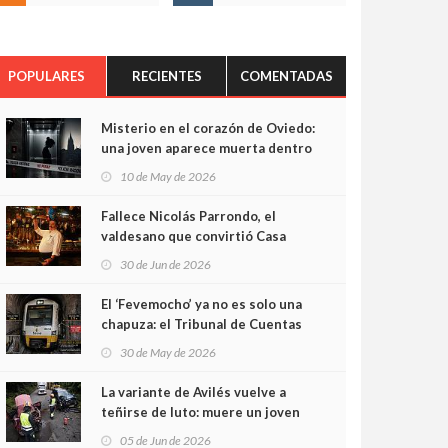
POPULARES
RECIENTES
COMENTADAS
Misterio en el corazón de Oviedo:
una joven aparece muerta dentro
del ascensor de su edificio y las
10 de May de 2026
cámaras captan sus últimos
minutos
Fallece Nicolás Parrondo, el
valdesano que convirtió Casa
Parrondo en un pedazo de
30 de Jun de 2026
Asturias en Madrid
El ‘Fevemocho’ ya no es solo una
chapuza: el Tribunal de Cuentas
cifra en casi 20 millones el
30 de May de 2026
sobrecoste de los trenes que no
cabían por los túneles
La variante de Avilés vuelve a
teñirse de luto: muere un joven
de 32 años en un violento choque
05 de Jun de 2026