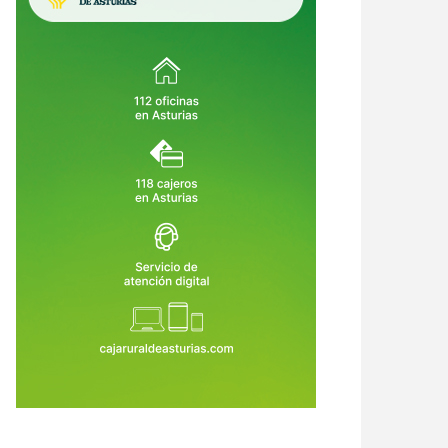
urias destina 5,5 millones a
Asturias abre ayudas de hasta
piar montes, prevenir incendios
1.200 euros para guarderías,
ecuperar bosques dañados
campamentos, ludotecas y
7 de Jul de 2026
23 de Jul de 2026
cuidadores: solo hay plazo hasta el
5 de agosto