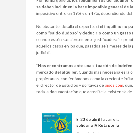
Por norma general,
los rendimientos del alquiler f
se deben incluir en la base imponible general de l
impositivo entre un 19% y un 47%, dependiendo del i
No obstante, detalla el experto,
si el inquilino no 
como “saldo dudoso” y deducirlo como un gasto 
cuando estén suficientemente justificados: “el prop
aquellos casos en los que, pasados seis meses de la 
judicial”.
“
Nos encontramos ante una situación de indefens
mercado del alquiler
. Cuando más necesaria es la 
propietarios, con fenómenos como la creciente inflació
el director de Estudios y portavoz de
pisos.com
, que
toda la documentación que acredite la existencia de 
El 23 de abril la carrera
solidaria IV Ruta por la
Seguridad en Oviedo