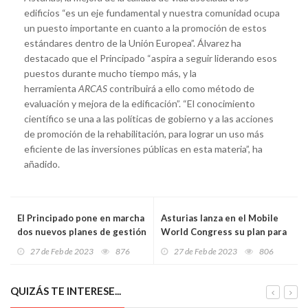
edificios “es un eje fundamental y nuestra comunidad ocupa
un puesto importante en cuanto a la promoción de estos
estándares dentro de la Unión Europea”. Álvarez ha
destacado que el Principado “aspira a seguir liderando esos
puestos durante mucho tiempo más, y la
herramienta
ARCAS
contribuirá a ello como método de
evaluación y mejora de la edificación”. “El conocimiento
científico se una a las políticas de gobierno y a las acciones
de promoción de la rehabilitación, para lograr un uso más
eficiente de las inversiones públicas en esta materia”, ha
añadido.
El Principado pone en marcha
Asturias lanza en el Mobile
dos nuevos planes de gestión
World Congress su plan para
para la captura de percebe
captarnómadas digitales
27 de Feb de 2023
876
27 de Feb de 2023
806
QUIZÁS TE INTERESE...