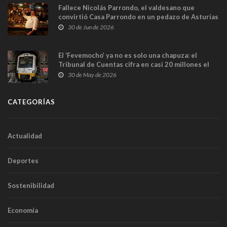
Fallece Nicolás Parrondo, el valdesano que
convirtió Casa Parrondo en un pedazo de Asturias
en Madrid
30 de Jun de 2026
El ‘Fevemocho’ ya no es solo una chapuza: el
Tribunal de Cuentas cifra en casi 20 millones el
sobrecoste de los trenes que no cabían por los
30 de May de 2026
túneles
CATEGORÍAS
Actualidad
Deportes
Sostenibilidad
Economía