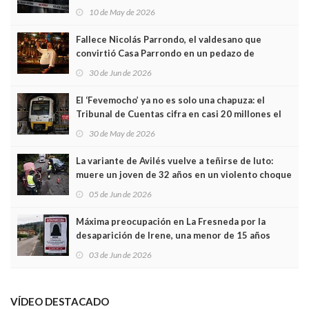
edificio y las cámaras captan sus últimos minutos
10 de May de 2026
Fallece Nicolás Parrondo, el valdesano que
convirtió Casa Parrondo en un pedazo de
Asturias en Madrid
30 de Jun de 2026
El ‘Fevemocho’ ya no es solo una chapuza: el
Tribunal de Cuentas cifra en casi 20 millones el
sobrecoste de los trenes que no cabían por los
30 de May de 2026
túneles
La variante de Avilés vuelve a teñirse de luto:
muere un joven de 32 años en un violento choque
frontal
05 de Jun de 2026
Máxima preocupación en La Fresneda por la
desaparición de Irene, una menor de 15 años
03 de Jun de 2026
VÍDEO DESTACADO