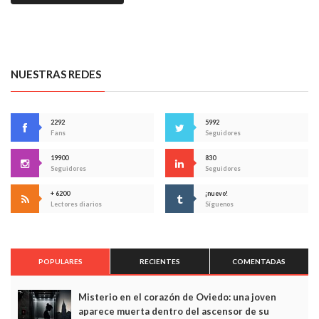
NUESTRAS REDES
2292
5992
Fans
Seguidores
19900
830
Seguidores
Seguidores
+ 6200
¡nuevo!
Lectores diarios
Síguenos
POPULARES
RECIENTES
COMENTADAS
Misterio en el corazón de Oviedo: una joven
aparece muerta dentro del ascensor de su