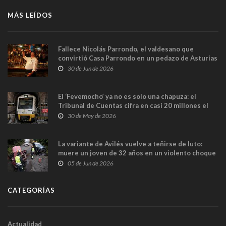
MÁS LEÍDOS
Fallece Nicolás Parrondo, el valdesano que
convirtió Casa Parrondo en un pedazo de Asturias
en Madrid
30 de Jun de 2026
El ‘Fevemocho’ ya no es solo una chapuza: el
Tribunal de Cuentas cifra en casi 20 millones el
sobrecoste de los trenes que no cabían por los
30 de May de 2026
túneles
La variante de Avilés vuelve a teñirse de luto:
muere un joven de 32 años en un violento choque
frontal
05 de Jun de 2026
CATEGORÍAS
Actualidad