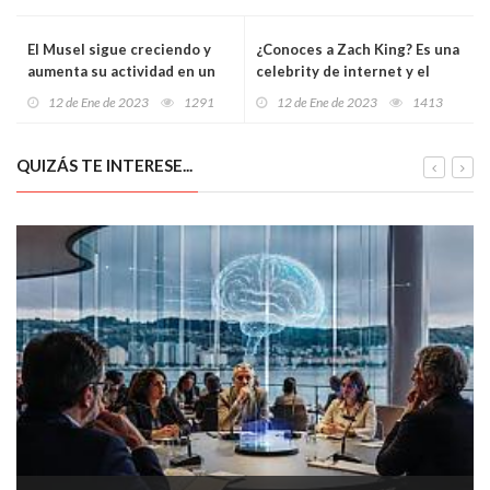
El Musel sigue creciendo y
¿Conoces a Zach King? Es una
aumenta su actividad en un
celebrity de internet y el
15% moviendo 19 millones de
actual rey de Tik-Tok
12 de Ene de 2023
1291
12 de Ene de 2023
1413
toneladas en 2022
¿quieres saber por qué?
QUIZÁS TE INTERESE...