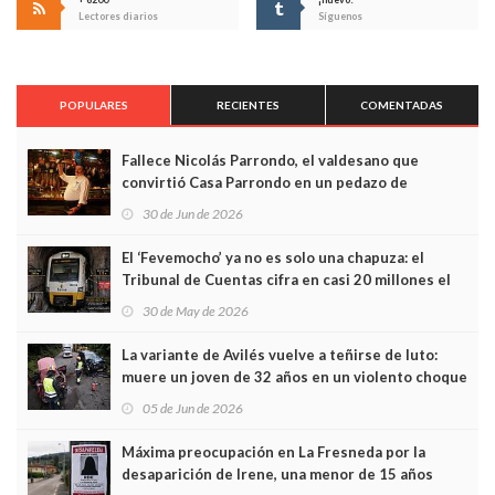
Lectores diarios
Síguenos
POPULARES
RECIENTES
COMENTADAS
Fallece Nicolás Parrondo, el valdesano que
convirtió Casa Parrondo en un pedazo de
Asturias en Madrid
30 de Jun de 2026
El ‘Fevemocho’ ya no es solo una chapuza: el
Tribunal de Cuentas cifra en casi 20 millones el
sobrecoste de los trenes que no cabían por los
30 de May de 2026
túneles
La variante de Avilés vuelve a teñirse de luto:
muere un joven de 32 años en un violento choque
frontal
05 de Jun de 2026
Máxima preocupación en La Fresneda por la
desaparición de Irene, una menor de 15 años