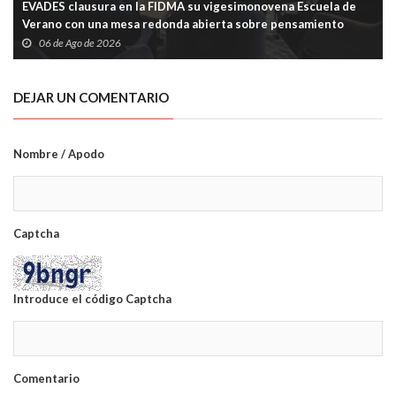
EVADES clausura en la FIDMA su vigesimonovena Escuela de
Verano con una mesa redonda abierta sobre pensamiento
crítico y tecnología
06 de Ago de 2026
DEJAR UN COMENTARIO
Nombre / Apodo
Captcha
Introduce el código Captcha
Comentario