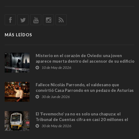
MÁS LEÍDOS
Misterio en el corazón de Oviedo: una joven
aparece muerta dentro del ascensor de su edificio
y las cámaras captan sus últimos minutos
10 de May de 2026
Fallece Nicolás Parrondo, el valdesano que
convirtió Casa Parrondo en un pedazo de Asturias
en Madrid
30 de Jun de 2026
El ‘Fevemocho’ ya no es solo una chapuza: el
Tribunal de Cuentas cifra en casi 20 millones el
sobrecoste de los trenes que no cabían por los
30 de May de 2026
túneles