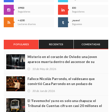
19900
830
Seguidores
Seguidores
+ 6200
¡nuevo!
Lectores diarios
Síguenos
POPULARES
RECIENTES
COMENTADAS
Misterio en el corazón de Oviedo: una joven
aparece muerta dentro del ascensor de su
edificio y las cámaras captan sus últimos minutos
10 de May de 2026
Fallece Nicolás Parrondo, el valdesano que
convirtió Casa Parrondo en un pedazo de
Asturias en Madrid
30 de Jun de 2026
El ‘Fevemocho’ ya no es solo una chapuza: el
Tribunal de Cuentas cifra en casi 20 millones el
sobrecoste de los trenes que no cabían por los