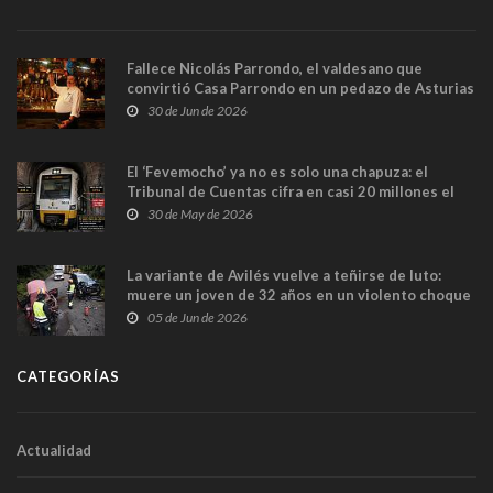
Fallece Nicolás Parrondo, el valdesano que
convirtió Casa Parrondo en un pedazo de Asturias
en Madrid
30 de Jun de 2026
El ‘Fevemocho’ ya no es solo una chapuza: el
Tribunal de Cuentas cifra en casi 20 millones el
sobrecoste de los trenes que no cabían por los
30 de May de 2026
túneles
La variante de Avilés vuelve a teñirse de luto:
muere un joven de 32 años en un violento choque
frontal
05 de Jun de 2026
CATEGORÍAS
Actualidad