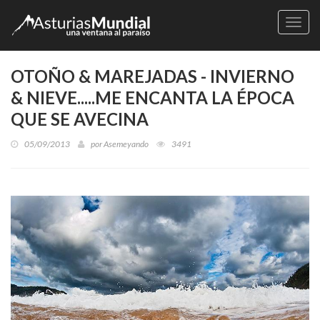
Naveg
OTOÑO & MAREJADAS - INVIERNO
& NIEVE.....ME ENCANTA LA ÉPOCA
QUE SE AVECINA
05/09/2013
por
Asemeyando
3491