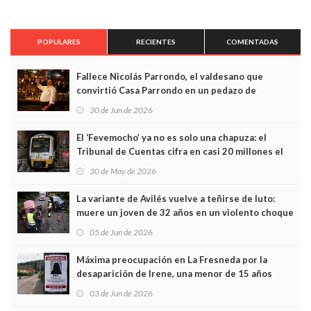
POPULARES
RECIENTES
COMENTADAS
Fallece Nicolás Parrondo, el valdesano que
convirtió Casa Parrondo en un pedazo de
Asturias en Madrid
30 de Jun de 2026
El ‘Fevemocho’ ya no es solo una chapuza: el
Tribunal de Cuentas cifra en casi 20 millones el
sobrecoste de los trenes que no cabían por los
30 de May de 2026
túneles
La variante de Avilés vuelve a teñirse de luto:
muere un joven de 32 años en un violento choque
frontal
05 de Jun de 2026
Máxima preocupación en La Fresneda por la
desaparición de Irene, una menor de 15 años
03 de Jun de 2026