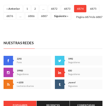
«
Anterior
1
2
...
6872
6873
6874
6875
6876
...
6886
6887
Siguiente
»
Página 6874 de 6887
NUESTRAS REDES
2292
5992
Fans
Seguidores
19900
830
Seguidores
Seguidores
+ 6200
¡nuevo!
Lectores diarios
Síguenos
POPULARES
RECIENTES
COMENTADAS