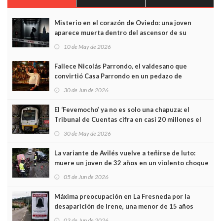
Misterio en el corazón de Oviedo: una joven
aparece muerta dentro del ascensor de su
edificio y las cámaras captan sus últimos minutos
10 de May de 2026
Fallece Nicolás Parrondo, el valdesano que
convirtió Casa Parrondo en un pedazo de
Asturias en Madrid
30 de Jun de 2026
El ‘Fevemocho’ ya no es solo una chapuza: el
Tribunal de Cuentas cifra en casi 20 millones el
sobrecoste de los trenes que no cabían por los
30 de May de 2026
túneles
La variante de Avilés vuelve a teñirse de luto:
muere un joven de 32 años en un violento choque
frontal
05 de Jun de 2026
Máxima preocupación en La Fresneda por la
desaparición de Irene, una menor de 15 años
03 de Jun de 2026