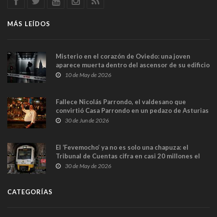
MÁS LEÍDOS
Misterio en el corazón de Oviedo: una joven
aparece muerta dentro del ascensor de su edificio
y las cámaras captan sus últimos minutos
10 de May de 2026
Fallece Nicolás Parrondo, el valdesano que
convirtió Casa Parrondo en un pedazo de Asturias
en Madrid
30 de Jun de 2026
El ‘Fevemocho’ ya no es solo una chapuza: el
Tribunal de Cuentas cifra en casi 20 millones el
sobrecoste de los trenes que no cabían por los
30 de May de 2026
túneles
CATEGORÍAS