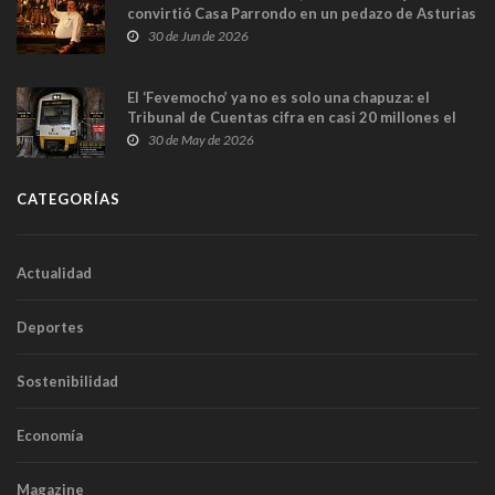
convirtió Casa Parrondo en un pedazo de Asturias
en Madrid
30 de Jun de 2026
El ‘Fevemocho’ ya no es solo una chapuza: el
Tribunal de Cuentas cifra en casi 20 millones el
sobrecoste de los trenes que no cabían por los
30 de May de 2026
túneles
CATEGORÍAS
Actualidad
Deportes
Sostenibilidad
Economía
Magazine