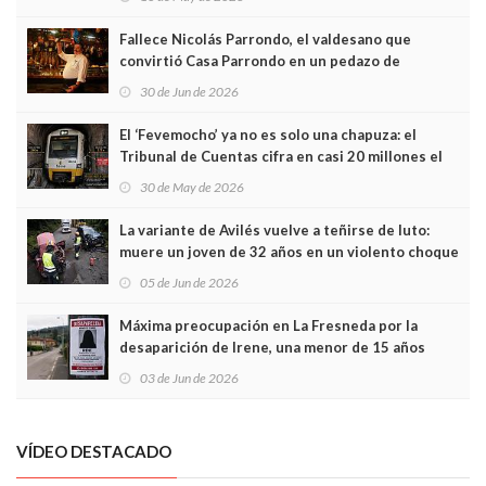
Fallece Nicolás Parrondo, el valdesano que
convirtió Casa Parrondo en un pedazo de
Asturias en Madrid
30 de Jun de 2026
El ‘Fevemocho’ ya no es solo una chapuza: el
Tribunal de Cuentas cifra en casi 20 millones el
sobrecoste de los trenes que no cabían por los
30 de May de 2026
túneles
La variante de Avilés vuelve a teñirse de luto:
muere un joven de 32 años en un violento choque
frontal
05 de Jun de 2026
Máxima preocupación en La Fresneda por la
desaparición de Irene, una menor de 15 años
03 de Jun de 2026
VÍDEO DESTACADO