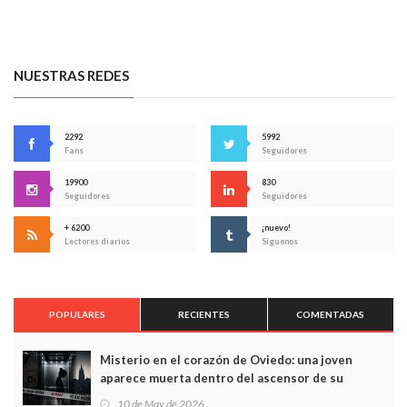
NUESTRAS REDES
2292
5992
Fans
Seguidores
19900
830
Seguidores
Seguidores
+ 6200
¡nuevo!
Lectores diarios
Síguenos
POPULARES
RECIENTES
COMENTADAS
Misterio en el corazón de Oviedo: una joven
aparece muerta dentro del ascensor de su
edificio y las cámaras captan sus últimos minutos
10 de May de 2026