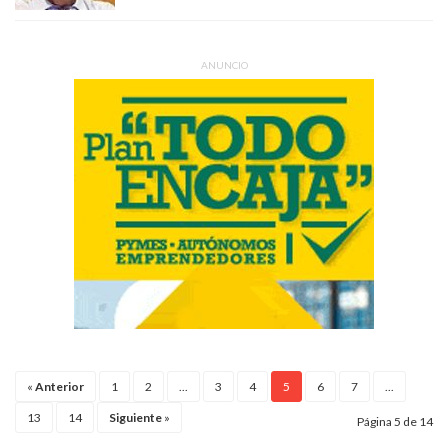
ANUNCIO
«
Anterior
1
2
...
3
4
5
6
7
...
13
14
Siguiente
»
Página 5 de 14