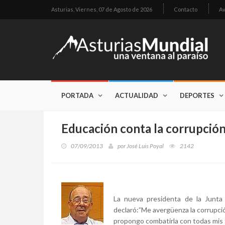
Asturias,
Viernes, 07 de Agosto de 2026
Contacto
Av
PORTADA
ACTUALIDAD
DEPORTES
Educación conta la corrupció
07/09/2013
por
José Luis Poyal
2142
La nueva presidenta de la Junta 
declaró:”Me avergüenza la corrupció
propongo combatirla con todas mis f