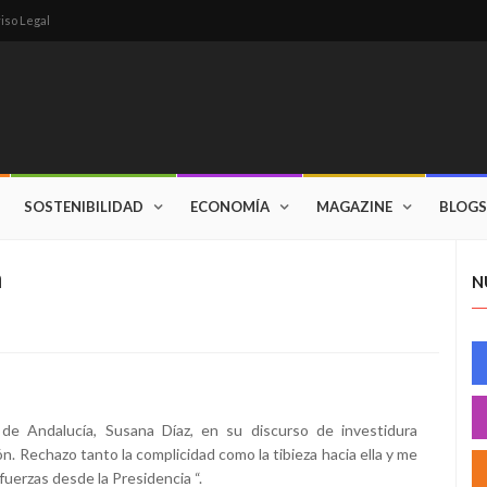
iso Legal
SOSTENIBILIDAD
ECONOMÍA
MAGAZINE
BLOGS
n
N
de Andalucía, Susana Díaz, en su discurso de investidura
n. Rechazo tanto la complicidad como la tibieza hacia ella y me
uerzas desde la Presidencia “.