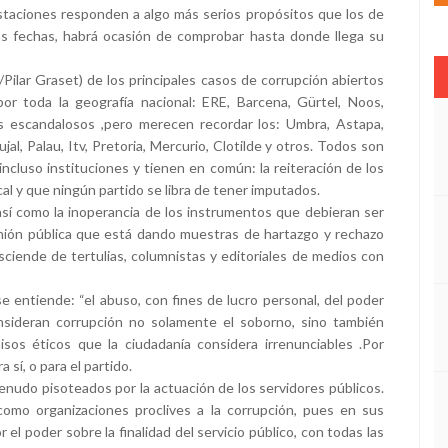
taciones responden a algo más serios propósitos que los de
as fechas, habrá ocasión de comprobar hasta donde llega su
/Pilar Graset) de los principales casos de corrupción abiertos
r toda la geografía nacional: ERE, Barcena, Gürtel, Noos,
 escandalosos ,pero merecen recordar los: Umbra, Astapa,
jal, Palau, Itv, Pretoria, Mercurio, Clotilde y otros. Todos son
incluso instituciones y tienen en común: la reiteración de los
cal y que ningún partido se libra de tener imputados.
 así como la inoperancia de los instrumentos que debieran ser
inión pública que está dando muestras de hartazgo y rechazo
asciende de tertulias, columnistas y editoriales de medios con
e entiende: “el abuso, con fines de lucro personal, del poder
onsideran corrupción no solamente el soborno, sino también
os éticos que la ciudadanía considera irrenunciables .Por
sí, o para el partido.
udo pisoteados por la actuación de los servidores públicos.
como organizaciones proclives a la corrupción, pues en sus
 el poder sobre la finalidad del servicio público, con todas las