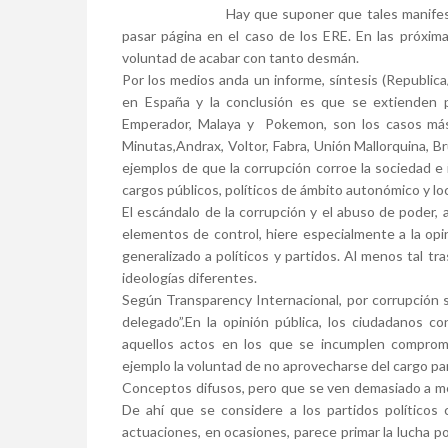
Hay que suponer que tales manifes
pasar página en el caso de los ERE. En las próxim
voluntad de acabar con tanto desmán.
Por los medios anda un informe, síntesis (Republica
en España y la conclusión es que se extienden po
Emperador, Malaya y Pokemon, son los casos más
Minutas,Andrax, Voltor, Fabra, Unión Mallorquina, Bru
ejemplos de que la corrupción corroe la sociedad e 
cargos públicos, políticos de ámbito autonómico y lo
El escándalo de la corrupción y el abuso de poder,
elementos de control, hiere especialmente a la op
generalizado a políticos y partidos. Al menos tal tr
ideologías diferentes.
Según Transparency Internacional, por corrupción s
delegado”.En la opinión pública, los ciudadanos c
aquellos actos en los que se incumplen compromis
ejemplo la voluntad de no aprovecharse del cargo para 
Conceptos difusos, pero que se ven demasiado a men
De ahí que se considere a los partidos políticos 
actuaciones, en ocasiones, parece primar la lucha por