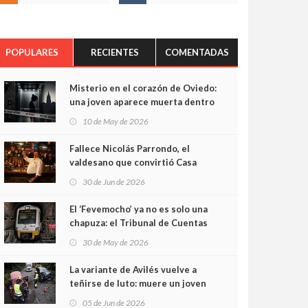
POPULARES
RECIENTES
COMENTADAS
Misterio en el corazón de Oviedo:
una joven aparece muerta dentro
del ascensor de su edificio y las
10 de May de 2026
cámaras captan sus últimos
minutos
Fallece Nicolás Parrondo, el
valdesano que convirtió Casa
Parrondo en un pedazo de
30 de Jun de 2026
Asturias en Madrid
El ‘Fevemocho’ ya no es solo una
chapuza: el Tribunal de Cuentas
cifra en casi 20 millones el
30 de May de 2026
sobrecoste de los trenes que no
cabían por los túneles
La variante de Avilés vuelve a
teñirse de luto: muere un joven
de 32 años en un violento choque
05 de Jun de 2026