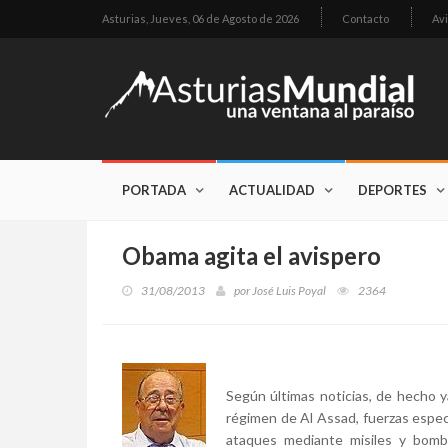
Asturias,
Jueves, 06 de Agosto de 2026
Contacto
Avi
PORTADA
ACTUALIDAD
DEPORTES
Obama agita el avispero
31/08/2013
por
José Luis Poyal
2364
Según últimas noticias, de hecho y
régimen de Al Assad, fuerzas especia
ataques mediante misiles y bomb