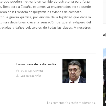
ece que pueden motivarle un cambio de estrategia para forzar
abe. Respecto a España, estamos ya enganchados, no se puede
 Morón de la Frontera despegarán los aviones de combate.
on la guerra química, por encima de la legalidad que daría la
toman decisiones crece la sensación de que el avispero del
roladas y daños colaterales de todas las clases. A nosotros
V
La manzana de la discordia
29 de Ago de 2013
Luis José de Ávila
Los comentarios están moderados.