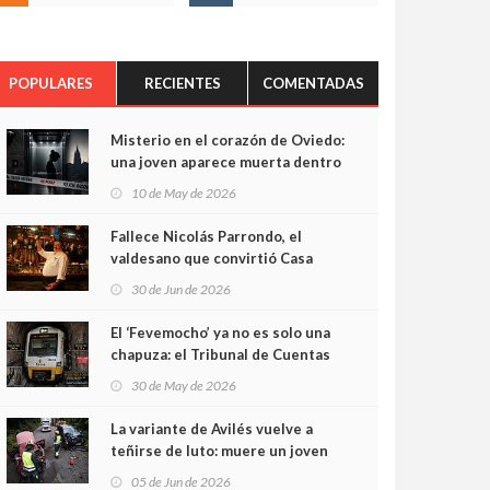
POPULARES
RECIENTES
COMENTADAS
Misterio en el corazón de Oviedo:
una joven aparece muerta dentro
del ascensor de su edificio y las
10 de May de 2026
cámaras captan sus últimos
minutos
Fallece Nicolás Parrondo, el
valdesano que convirtió Casa
Parrondo en un pedazo de
30 de Jun de 2026
Asturias en Madrid
El ‘Fevemocho’ ya no es solo una
chapuza: el Tribunal de Cuentas
cifra en casi 20 millones el
30 de May de 2026
sobrecoste de los trenes que no
cabían por los túneles
La variante de Avilés vuelve a
teñirse de luto: muere un joven
de 32 años en un violento choque
05 de Jun de 2026