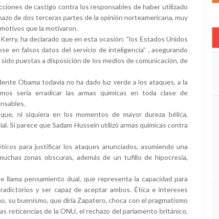
cciones de castigo contra los responsables de haber utilizado
echazo de dos terceras partes de la opinión norteamericana, muy
 motivos que la motivaron.
 Kerry, ha declarado que en esta ocasión: “los Estados Unidos
ose en falsos datos del servicio de inteligencia” , asegurando
ido puestas a disposición de los medios de comunicación, de
idente Obama todavía no ha dado luz verde a los ataques, a la
mos sería erradicar las armas químicas en toda clase de
onsables.
 que, ni siquiera en los momentos de mayor dureza bélica,
al. Sí parece que Sadam Hussein utilizó armas químicas contra
icos para justificar los ataques anunciados, asumiendo una
muchas zonas obscuras, además de un tufillo de hipocresía,
 llama pensamiento dual, que representa la capacidad para
adictorios y ser capaz de aceptar ambos. Ética e intereses
mo, su buenismo, que diría Zapatero, choca con el pragmatismo
 Las reticencias de la ONU, el rechazo del parlamento británico,