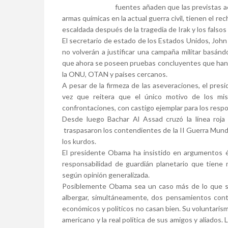
fuentes añaden que las previstas a
armas químicas en la actual guerra civil, tienen el r
escaldada después de la tragedia de Irak y los falsos
El secretario de estado de los Estados Unidos, John
no volverán a justificar una campaña militar basánd
que ahora se poseen pruebas concluyentes que han s
la ONU, OTAN y países cercanos.
A pesar de la firmeza de las aseveraciones, el pres
vez que reitera que el único motivo de los mis
confrontaciones, con castigo ejemplar para los resp
Desde luego Bachar Al Assad cruzó la línea roja
traspasaron los contendientes de la II Guerra Mundi
los kurdos.
El presidente Obama ha insistido en argumentos ét
responsabilidad de guardián planetario que tiene 
según opinión generalizada.
Posiblemente Obama sea un caso más de lo que se
albergar, simultáneamente, dos pensamientos contr
económicos y políticos no casan bien. Su voluntaris
americano y la real política de sus amigos y aliados.